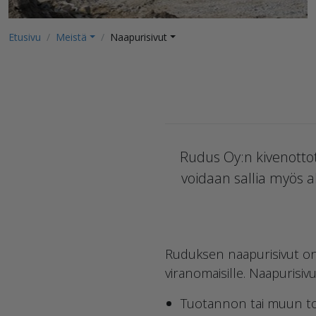
Etusivu
Meistä
Naapurisivut
Rudus Oy:n kivenottot
voidaan sallia myös a
Ruduksen naapurisivut on 
viranomaisille. Naapurisivu
Tuotannon tai muun toi