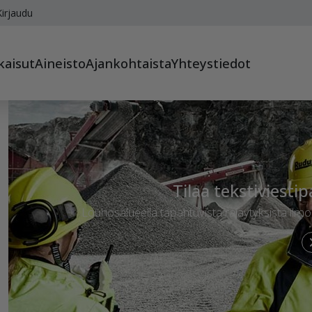
irjaudu
kaisut
Aineisto
Ajankohtaista
Yhteystiedot
Tilaa tekstiviesti
Louhosalueella tapahtuvista räjäytyksistä ilmoit