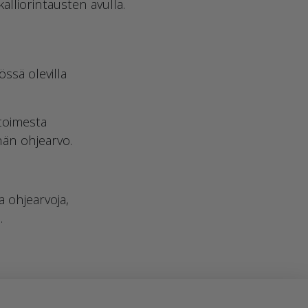
alliorintausten avulla.
össä olevilla
 toimesta
nän ohjearvo.
ja ohjearvoja,
.