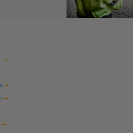
i
i
i