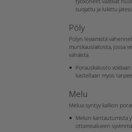
työkoneet vaativat huol
suojattu ja lukittu jätesä
Pöly
Pölyn leviämistä vähennetä
murskauslaitosta, jossa 
vähäistä.
Porauskalusto voidaan 
kastellaan myös tarpee
Melu
Melua syntyy kallion pora
Melun kantautumista y
ottamisalueen syvimmäll