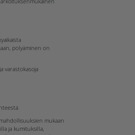
on tarkoituksenmukainen
yaikaista
kaan, pölyäminen on
ja varastokasoja
nteestä.
s mahdollisuuksien mukaan
a ja kumituksilla,