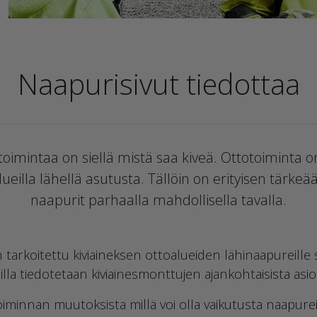
Naapurisivut tiedottaa
oimintaa on siellä mistä saa kiveä. Ottotoiminta on
lueilla lähellä asutusta. Tällöin on erityisen tärke
naapurit parhaalla mahdollisella tavalla.
tarkoitettu kiviaineksen ottoalueiden lähinaapureille
illa tiedotetaan kiviainesmonttujen ajankohtaisista asioi
minnan muutoksista millä voi olla vaikutusta naapure