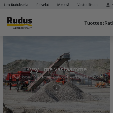
Ura Ruduksella
Palvelut
Meistä
Vastuullisuus
K
Tuotteet
Rat
Kysy - me vastaamme
Voit kysyä Ruduksen louhosalueen toiminnasta