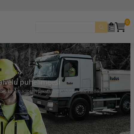
0
palvelu puhelimeesi
etaan etukäteen tekstiviestipalvelun tilanneille