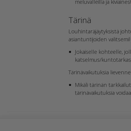
meluvalleilla ja kiviai
Tärinä
Louhintaräjäytyksistä joht
asiantuntijoiden valitsemilla
Jokaiselle kohteelle, jo
katselmus/kuntotarkast
Tärinävaikutuksia lievenn
Mikäli tärinän tarkkailu
tärinävaikutuksia voida