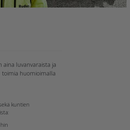
 aina luvanvaraista ja
ää toimia huomioimalla
 sekä kuntien
sta:
ihin