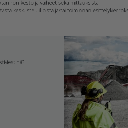
otannon kesto ja vaiheet sekä mittauksista
ävistä keskusteluilloista ja/tai toiminnan esittelykierrok
tiviestinä?