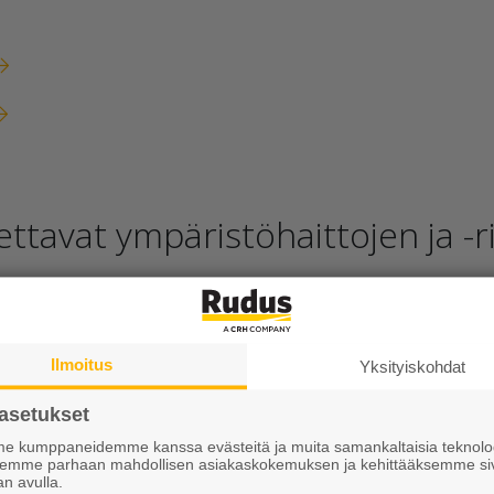
ttavat ympäristöhaittojen ja -r
en kiviainesmontulla tehtävät toime
äännöt
Ilmoitus
Yksityiskohdat
asetukset
det
 kumppaneidemme kanssa evästeitä ja muita samankaltaisia teknolog
ksemme parhaan mahdollisen asiakaskokemuksen ja kehittääksemme si
a- ja pohjavesien laatua sekä pohjaveden pinnankorkeut
an avulla.