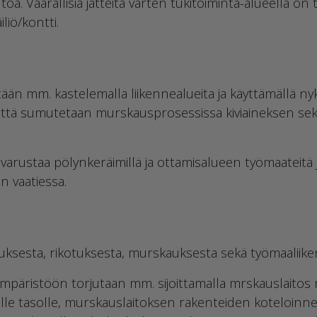
toa. Vaarallisia jätteitä varten tukitoiminta-alueella 
iliö/kontti.
än mm. kastelemalla liikennealueita ja käyttämällä nyk
vettä sumutetaan murskausprosessissa kiviaineksen se
varustaa pölynkeräimillä ja ottamisalueen työmaateitä 
n vaatiessa.
uksesta, rikotuksesta, murskauksesta sekä työmaaliike
mpäristöön torjutaan mm. sijoittamalla mrskauslaito
e tasolle, murskauslaitoksen rakenteiden koteloinneill