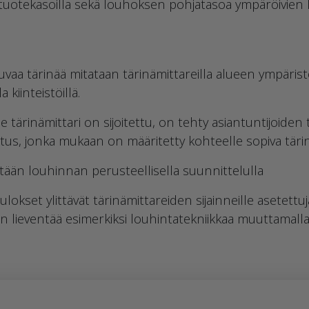
nestuotekasoilla sekä louhoksen pohjatasoa ympäröivien k
uvaa tärinää mitataan tärinämittareilla alueen ympärist
 kiinteistöillä.
lle tärinämittari on sijoitettu, on tehty asiantuntijoiden
us, jonka mukaan on määritetty kohteelle sopiva täri
etään louhinnan perusteellisella suunnittelulla
tulokset ylittävät tärinämittareiden sijainneille asetettu
an lieventää esimerkiksi louhintatekniikkaa muuttamalla