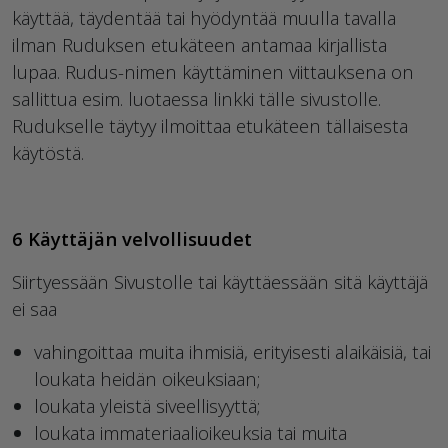
käyttää, täydentää tai hyödyntää muulla tavalla
ilman Ruduksen etukäteen antamaa kirjallista
lupaa. Rudus-nimen käyttäminen viittauksena on
sallittua esim. luotaessa linkki tälle sivustolle.
Rudukselle täytyy ilmoittaa etukäteen tällaisesta
käytöstä.
6 Käyttäjän velvollisuudet
Siirtyessään Sivustolle tai käyttäessään sitä käyttäjä
ei saa
vahingoittaa muita ihmisiä, erityisesti alaikäisiä, tai
loukata heidän oikeuksiaan;
loukata yleistä siveellisyyttä;
loukata immateriaalioikeuksia tai muita