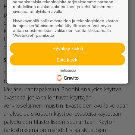
samankaltaisia teknologioita tarjotaksemme parhaan
Hotjar on palvelu, jonka avulla sivuston hallitsija
mahdollisen asiakaskokemuksen ja kehittääksemme
sivustoa analytiikan avulla.
pystyy seuraamaan käyttäjän tekemiä liikkeitä
Hyväksymällä sallit evästeiden ja teknologioiden käytön
Sivustolla. Evästeitä Hotjar käyttää estääkseen
tietojesi keräämiseen sekä käyttämiseen. Voit myös
käyttäjän liikkeiden uudelleentallentamisen. Lisää
antaa suostumuksesi valikoiden kautta klikkaamalla
“Asetukset” painiketta.
Hotjarin evästeistä voit lukea heidän
dokumentaatiostaan.
Hyväksy kaikki
Snoobi ja Krux Digital
Estä kaikki
Tietosuoja
Sivusto hyödyntää Fonecta Enterprise Solutionsin
toimittamaa Snoobi Analytics -
kävijäseurantapalvelua. Snoobi Analytics käyttää
evästeitä, jotka tallentuvat käyttäjän
verkkoselaimen muistiin. Evästeiden avulla voidaan
analysoida sivuston käyttöä. Evästeitä käytetään
palveluiden tilastolliseen seurantaan. Käytön
tarkoituksena on mahdollistaa sivustojen