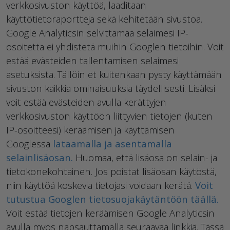
verkkosivuston käyttöä, laaditaan
käyttötietoraportteja sekä kehitetään sivustoa.
Google Analyticsin selvittämää selaimesi IP-
osoitetta ei yhdistetä muihin Googlen tietoihin. Voit
estää evästeiden tallentamisen selaimesi
asetuksista. Tällöin et kuitenkaan pysty käyttämään
sivuston kaikkia ominaisuuksia täydellisesti. Lisäksi
voit estää evästeiden avulla kerättyjen
verkkosivuston käyttöön liittyvien tietojen (kuten
IP-osoitteesi) keräämisen ja käyttämisen
Googlessa
lataamalla ja asentamalla
selainlisäosan.
Huomaa, että lisäosa on selain- ja
tietokonekohtainen. Jos poistat lisäosan käytöstä,
niin käyttöä koskevia tietojasi voidaan kerätä.
Voit
tutustua Googlen tietosuojakäytäntöön täällä.
Voit estää tietojen keräämisen Google Analyticsin
avulla myös napsauttamalla seuraavaa linkkiä. Tässä