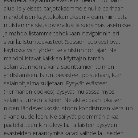
alueilla yleisesti tarjotaksemme sinulle parhaan
mahdollisen käyttökokemuksen – esim. niin, että
muistamme sivustovierailusi ja suosimasi asetukset
ja mahdollistamme tehokkaan navigoinnin eri
sivuilla. Istuntoevästeet (Session cookies) ovat
käytössä vain yhden selainistunnon ajan. Ne
mahdollistavat kaikkien käyttäjän tämän
selainistunnon aikana suorittamien toimien
yhdistämisen. Istuntoevästeet poistetaan, kun
selainohjelma suljetaan. Pysyvät evästeet
(Permanen cookies) pysyvät muistissa myös
selainistunnon jälkeen. Ne aktivoidaan jokaisen
niiden lähdeverkkosivustoon kohdistuvan vierailun
aikana uudelleen. Ne säilyvät pidemmän aikaa
päätelaitteen kiintolevyllä. Tällaisten pysyvien
evästeiden erääntymisaika voi vaihdella useiden