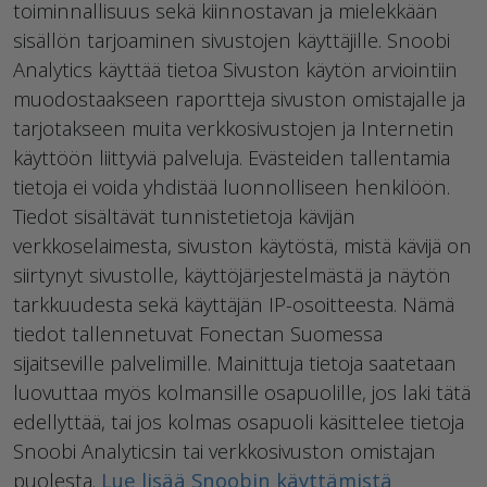
toiminnallisuus sekä kiinnostavan ja mielekkään
sisällön tarjoaminen sivustojen käyttäjille. Snoobi
Analytics käyttää tietoa Sivuston käytön arviointiin
muodostaakseen raportteja sivuston omistajalle ja
tarjotakseen muita verkkosivustojen ja Internetin
käyttöön liittyviä palveluja. Evästeiden tallentamia
tietoja ei voida yhdistää luonnolliseen henkilöön.
Tiedot sisältävät tunnistetietoja kävijän
verkkoselaimesta, sivuston käytöstä, mistä kävijä on
siirtynyt sivustolle, käyttöjärjestelmästä ja näytön
tarkkuudesta sekä käyttäjän IP-osoitteesta. Nämä
tiedot tallennetuvat Fonectan Suomessa
sijaitseville palvelimille. Mainittuja tietoja saatetaan
luovuttaa myös kolmansille osapuolille, jos laki tätä
edellyttää, tai jos kolmas osapuoli käsittelee tietoja
Snoobi Analyticsin tai verkkosivuston omistajan
puolesta.
Lue lisää Snoobin käyttämistä