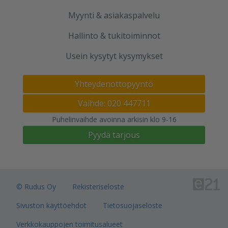
Myynti & asiakaspalvelu
Hallinto & tukitoiminnot
Usein kysytyt kysymykset
Yhteydenottopyyntö
Vaihde: 020 447711
Puhelinvaihde avoinna arkisin klo 9-16
Pyydä tarjous
© Rudus Oy
Rekisteriseloste
Sivuston käyttöehdot
Tietosuojaseloste
Verkkokauppojen toimitusalueet