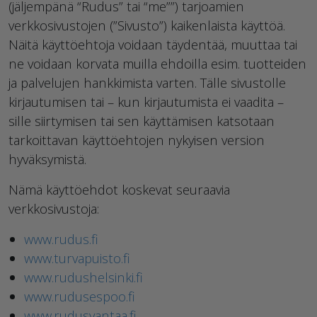
(jäljempänä “Rudus” tai “me””) tarjoamien
verkkosivustojen (”Sivusto”) kaikenlaista käyttöä.
Näitä käyttöehtoja voidaan täydentää, muuttaa tai
ne voidaan korvata muilla ehdoilla esim. tuotteiden
ja palvelujen hankkimista varten. Tälle sivustolle
kirjautumisen tai – kun kirjautumista ei vaadita –
sille siirtymisen tai sen käyttämisen katsotaan
tarkoittavan käyttöehtojen nykyisen version
hyväksymistä.
Nämä käyttöehdot koskevat seuraavia
verkkosivustoja:
www.rudus.fi
www.turvapuisto.fi
www.rudushelsinki.fi
www.rudusespoo.fi
www.rudusvantaa.fi