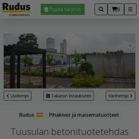
Pyydä tarjous
0
Uudempi
Takaisin listaukseen
Vanhempi
Pihakivet ja maisematuotteet
Tuusulan betonituotetehdas