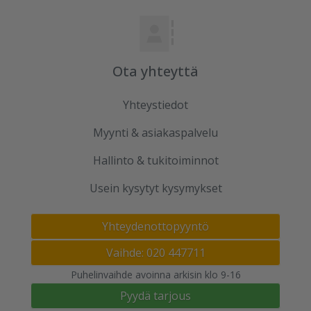
Ota yhteyttä
Yhteystiedot
Myynti & asiakaspalvelu
Hallinto & tukitoiminnot
Usein kysytyt kysymykset
Yhteydenottopyyntö
Vaihde: 020 447711
Puhelinvaihde avoinna arkisin klo 9-16
Pyydä tarjous