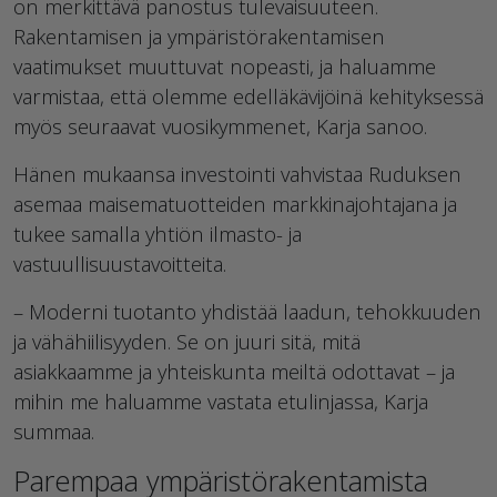
on merkittävä panostus tulevaisuuteen.
Rakentamisen ja ympäristörakentamisen
vaatimukset muuttuvat nopeasti, ja haluamme
varmistaa, että olemme edelläkävijöinä kehityksessä
myös seuraavat vuosikymmenet, Karja sanoo.
Hänen mukaansa investointi vahvistaa Ruduksen
asemaa maisematuotteiden markkinajohtajana ja
tukee samalla yhtiön ilmasto- ja
vastuullisuustavoitteita.
– Moderni tuotanto yhdistää laadun, tehokkuuden
ja vähähiilisyyden. Se on juuri sitä, mitä
asiakkaamme ja yhteiskunta meiltä odottavat – ja
mihin me haluamme vastata etulinjassa, Karja
summaa.
Parempaa ympäristörakentamista