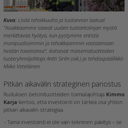
Kuva
: Lisää tehokkuutta ja tuotannon laatua!
"Asiakkaamme saavat uuden tuotantolinjan myötä
merkittävää hyötyä, kun pystymme entistä
monipuolisemmin ja tehokkaammin vastaamaan
heidän toiveisiinsa", iloitsevat maisematuotteiden
tuoteryhmäjohtaja Antti Sirén (oik.) ja tehdaspäällikkö
Miika Veteläinen.
Pitkän aikavälin strateginen panostus
Ruduksen betonituotteiden toimialajohtaja
Kimmo
Karja
kertoo, että investointi on tärkeä osa yhtiön
pitkän aikavälin strategiaa.
– Tämä investointi ei ole vain tekninen päivitys – se