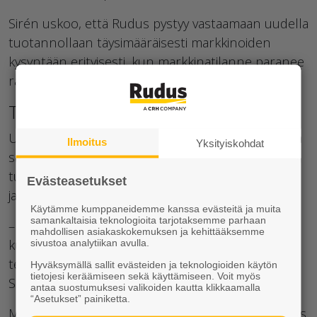
Sirén uskoo, että Rudus pystyy vastaamaan uudella
tuotannollaan täysimääräisesti markkinoiden
kysyntään erityisesti, kun markkinatilanne paranee
rakentamisen jälleen vilkastuessa.
Tehokasta ja turvallista tekemistä
Uusi tuotelinja on räätälöity Ruduksen tarpeisiin ja
Ilmoitus
Yksityiskohdat
se edustaa markkinoiden parasta
tuotantotekniikkaa. Se takaa tuotantomme
Evästeasetukset
jatkuvuuden pitkälle tulevaisuuteen.
Käytämme kumppaneidemme kanssa evästeitä ja muita
samankaltaisia teknologioita tarjotaksemme parhaan
– Asiakkaamme saavat tästä merkittävää hyötyä,
mahdollisen asiakaskokemuksen ja kehittääksemme
kun pystymme entistä monipuolisemmin ja
sivustoa analytiikan avulla.
tehokkaammin vastaamaan heidän toiveisiinsa,
Hyväksymällä sallit evästeiden ja teknologioiden käytön
tietojesi keräämiseen sekä käyttämiseen. Voit myös
Sirén kertoo.
antaa suostumuksesi valikoiden kautta klikkaamalla
“Asetukset” painiketta.
Moderni tuotantolinja parantaa merkittävästi myös