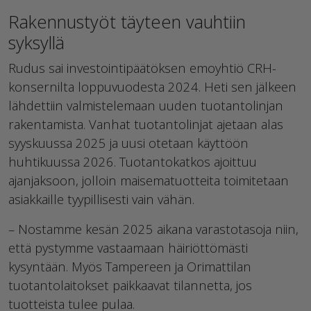
Rakennustyöt täyteen vauhtiin
syksyllä
Rudus sai investointipäätöksen emoyhtiö CRH-
konsernilta loppuvuodesta 2024. Heti sen jälkeen
lähdettiin valmistelemaan uuden tuotantolinjan
rakentamista. Vanhat tuotantolinjat ajetaan alas
syyskuussa 2025 ja uusi otetaan käyttöön
huhtikuussa 2026. Tuotantokatkos ajoittuu
ajanjaksoon, jolloin maisematuotteita toimitetaan
asiakkaille tyypillisesti vain vähän.
– Nostamme kesän 2025 aikana varastotasoja niin,
että pystymme vastaamaan häiriöttömästi
kysyntään. Myös Tampereen ja Orimattilan
tuotantolaitokset paikkaavat tilannetta, jos
tuotteista tulee pulaa.