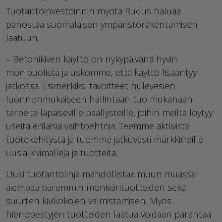
Tuotantoinvestoinnin myötä Rudus haluaa
panostaa suomalaisen ympäristörakentamisen
laatuun.
– Betonikiven käyttö on nykypäivänä hyvin
monipuolista ja uskomme, että käyttö lisääntyy
jatkossa. Esimerkiksi tavoitteet hulevesien
luonnonmukaiseen hallintaan tuo mukanaan
tarpeita läpäiseville päällysteille, joihin meiltä löytyy
useita erilaisia vaihtoehtoja. Teemme aktiivista
tuotekehitystä ja tuomme jatkuvasti markkinoille
uusia kivimalleja ja tuotteita.
Uusi tuotantolinja mahdollistaa muun muassa
aiempaa paremmin monivärituotteiden sekä
suurten kivikokojen valmistamisen. Myös
hienopestyjen tuotteiden laatua voidaan parantaa