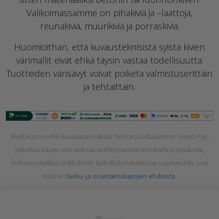
Valikoimassamme on pihakiviä ja –laattoja,
reunakiviä, muurikiviä ja porraskiviä.
Huomioithan, että kuvausteknisistä syistä kivien
värimallit eivät ehkä täysin vastaa todellisuutta.
Tuotteiden värisävyt voivat poiketa valmistuserittäin
ja tehtaittain.
Ruduksen verkkokaupassa maksat heti tai joustavammin. Visma Pay-
palvelun kautta voit maksaa
verkkopankkitunnuksilla,lompakolla,
maksukorteilla (credit/debit), laskulla (yrityksille) tai osamaksulla. Lue
lisää eri
lasku- ja osamaksutapojen ehdoista
.