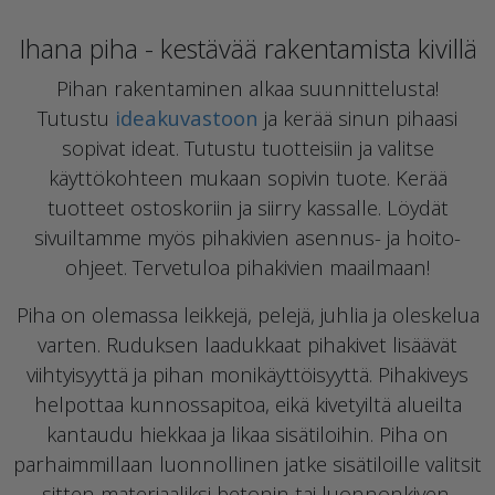
Ihana piha - kestävää rakentamista kivillä
Pihan rakentaminen alkaa suunnittelusta!
Tutustu
ideakuvastoon
ja kerää sinun pihaasi
sopivat ideat. Tutustu tuotteisiin ja valitse
käyttökohteen mukaan sopivin tuote. Kerää
tuotteet ostoskoriin ja siirry kassalle. Löydät
sivuiltamme myös pihakivien asennus- ja hoito-
ohjeet. Tervetuloa pihakivien maailmaan!
Piha on olemassa leikkejä, pelejä, juhlia ja oleskelua
varten. Ruduksen laadukkaat pihakivet lisäävät
viihtyisyyttä ja pihan monikäyttöisyyttä. Pihakiveys
helpottaa kunnossapitoa, eikä kivetyiltä alueilta
kantaudu hiekkaa ja likaa sisätiloihin. Piha on
parhaimmillaan luonnollinen jatke sisätiloille valitsit
sitten materiaaliksi betonin tai luonnonkiven.