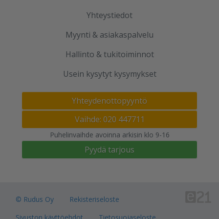
Yhteystiedot
Myynti & asiakaspalvelu
Hallinto & tukitoiminnot
Usein kysytyt kysymykset
Yhteydenottopyyntö
Vaihde: 020 447711
Puhelinvaihde avoinna arkisin klo 9-16
Pyydä tarjous
© Rudus Oy
Rekisteriseloste
Sivuston käyttöehdot
Tietosuojaseloste