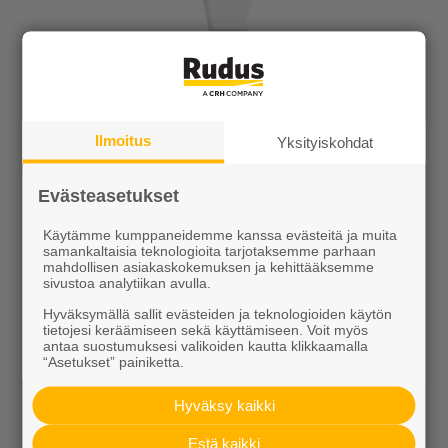
Tuotteet
KEVEÄ tuotteet
Ilmoitus
Yksityiskohdat
Kiviainekset
Evästeasetukset
Pihakivet ja maisematuotteet
Käytämme kumppaneidemme kanssa evästeitä ja muita
Betoni
samankaltaisia teknologioita tarjotaksemme parhaan
mahdollisen asiakaskokemuksen ja kehittääksemme
Kaivot ja putket
sivustoa analytiikan avulla.
Hyväksymällä sallit evästeiden ja teknologioiden käytön
Infraelementit
tietojesi keräämiseen sekä käyttämiseen. Voit myös
antaa suostumuksesi valikoiden kautta klikkaamalla
Porraselementit
“Asetukset” painiketta.
Julkisivuelementit
Hyväksy kaikki
Elpo-hormit
Estä kaikki