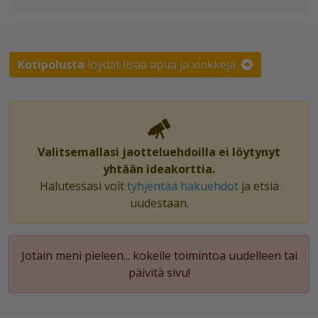
Kotipolusta
löydät lisää apua ja vinkkejä
Valitsemallasi jaotteluehdoilla ei löytynyt
yhtään ideakorttia.
Halutessasi voit
tyhjentää hakuehdot
ja etsiä
uudestaan.
Jotain meni pieleen... kokeile toimintoa uudelleen tai
päivitä sivu!