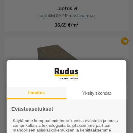
Luotokivi
Luotokivi 80 PR mustaharmaa
36,65 €/m²
Ilmoitus
Yksityiskohdat
Evästeasetukset
Käytämme kumppaneidemme kanssa evästeitä ja muita
Kartanolankku
samankaltaisia teknologioita tarjotaksemme parhaan
mahdollisen asiakaskokemuksen ja kehittääksemme
Kartanolankku 418x138x80 harmaa