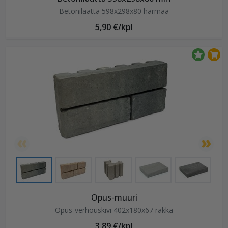
Betonilaatta 598x298x80 harmaa
5,90 €/kpl
Opus-muuri
Opus-verhouskivi 402x180x67 rakka
3,89 €/kpl