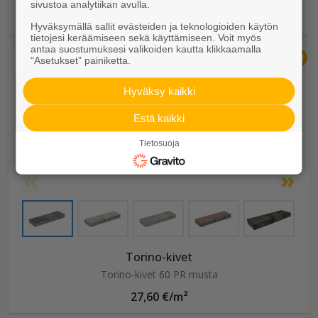
sivustoa analytiikan avulla.
1,95 €/kpl
Hyväksymällä sallit evästeiden ja teknologioiden käytön
tietojesi keräämiseen sekä käyttämiseen. Voit myös
antaa suostumuksesi valikoiden kautta klikkaamalla
“Asetukset” painiketta.
Hyväksy kaikki
Estä kaikki
Tietosuoja
Torino-kivet
Torino-kivet 60 PR musta
27,60 €/m²