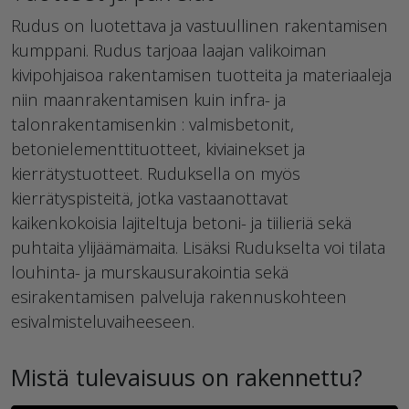
Rudus on luotettava ja vastuullinen rakentamisen
kumppani. Rudus tarjoaa laajan valikoiman
kivipohjaisoa rakentamisen tuotteita ja materiaaleja
niin maanrakentamisen kuin infra- ja
talonrakentamisenkin : valmisbetonit,
betonielementtituotteet, kiviainekset ja
kierrätystuotteet. Ruduksella on myös
kierrätyspisteitä, jotka vastaanottavat
kaikenkokoisia lajiteltuja betoni- ja tiilieriä sekä
puhtaita ylijäämämaita. Lisäksi Rudukselta voi tilata
louhinta- ja murskausurakointia sekä
esirakentamisen palveluja rakennuskohteen
esivalmisteluvaiheeseen.
Mistä tulevaisuus on rakennettu?