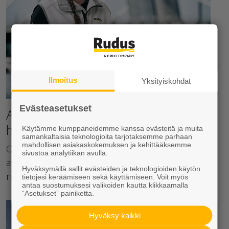
Ilmoitus
Yksityiskohdat
Evästeasetukset
Ammattitaitoinen ja ystävällinen
henkilökunta
Käytämme kumppaneidemme kanssa evästeitä ja muita
samankaltaisia teknologioita tarjotaksemme parhaan
mahdollisen asiakaskokemuksen ja kehittääksemme
Osaava ja ystävällinen henkilökunta palvelee
sivustoa analytiikan avulla.
asiakasta niin pienissä kuin suurissa
Hyväksymällä sallit evästeiden ja teknologioiden käytön
rakennusprojekteissa.
tietojesi keräämiseen sekä käyttämiseen. Voit myös
antaa suostumuksesi valikoiden kautta klikkaamalla
“Asetukset” painiketta.
Hyväksy kaikki