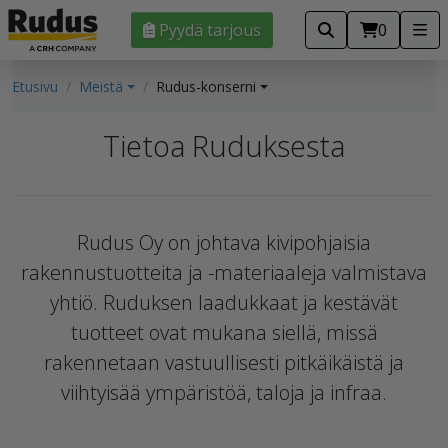
Pyydä tarjous
0
Etusivu
Meistä
Rudus-konserni
Tietoa Ruduksesta
Rudus Oy on johtava kivipohjaisia
rakennustuotteita ja -materiaaleja valmistava
yhtiö. Ruduksen laadukkaat ja kestävät
tuotteet ovat mukana siellä, missä
rakennetaan vastuullisesti pitkäikäistä ja
viihtyisää ympäristöä, taloja ja infraa.