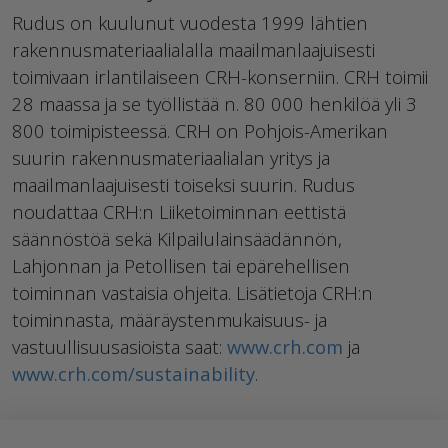
Rudus on kuulunut vuodesta 1999 lähtien
rakennusmateriaalialalla maailmanlaajuisesti
toimivaan irlantilaiseen CRH-konserniin. CRH toimii
28 maassa ja se työllistää n. 80 000 henkilöä yli 3
800 toimipisteessä. CRH on Pohjois-Amerikan
suurin rakennusmateriaalialan yritys ja
maailmanlaajuisesti toiseksi suurin. Rudus
noudattaa CRH:n Liiketoiminnan eettistä
säännöstöä sekä Kilpailulainsäädännön,
Lahjonnan ja Petollisen tai epärehellisen
toiminnan vastaisia ohjeita. Lisätietoja CRH:n
toiminnasta, määräystenmukaisuus- ja
vastuullisuusasioista saat:
www.crh.com
ja
www.crh.com/sustainability
.