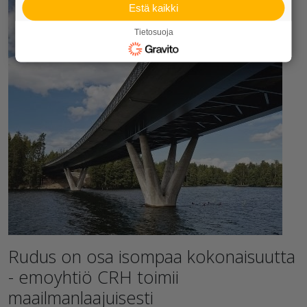
Estä kaikki
Tietosuoja
Rudus on osa isompaa kokonaisuutta
- emoyhtiö CRH toimii
maailmanlaajuisesti