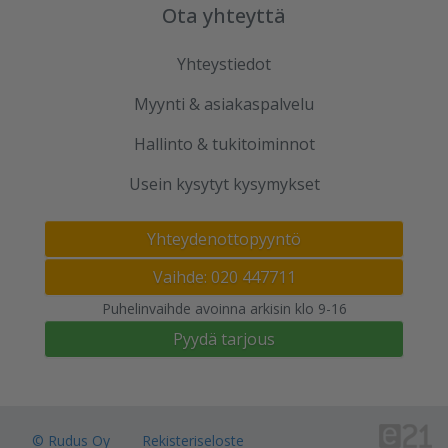
Ota yhteyttä
Yhteystiedot
Myynti & asiakaspalvelu
Hallinto & tukitoiminnot
Usein kysytyt kysymykset
Yhteydenottopyyntö
Vaihde: 020 447711
Puhelinvaihde avoinna arkisin klo 9-16
Pyydä tarjous
© Rudus Oy
Rekisteriseloste