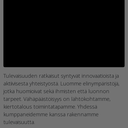
Tulevaisuuden ratkaisut syntyvät innovaatioista ja
aktiivisesta yhteistyöstä. Luomme elinympäristöjä,
jotka huomioivat sekä ihmisten että luonnon
tarpeet. Vähäpäästöisyys on lähtökohtamme,
kiertotalous toimintatapamme. Yhdessä
kumppaneidemme kanssa rakennamme
tulevaisuutta.