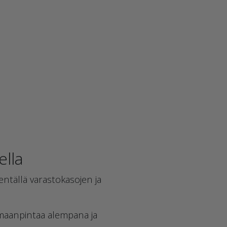
ella
entällä varastokasojen ja
 maanpintaa alempana ja