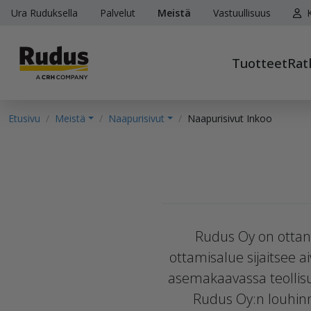
Ura Ruduksella
Palvelut
Meistä
Vastuullisuus
K
Tuotteet
Rat
Etusivu
Meistä
Naapurisivut
Naapurisivut Inkoo
Rudus Oy on ottanu
ottamisalue sijaitsee 
asemakaavassa teollisu
Rudus Oy:n louhin