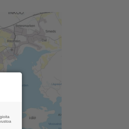
ioita
vustoa