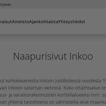
irjaudu
kaisut
Aineisto
Ajankohtaista
Yhteystiedot
Naapurisivut Inkoo
t kalliokiviainesta Inkoon Joddbölessä vuodesta 1
aivan Inkoon sataman vieressä. Koko ottamisalue o
us- ja varastorakennusten korttelialueeksi mm. sa
nan yhtenä tavoitteena on valmistella alue maank