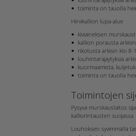
toiminta on tauolla he
Hirvikallion lupa-alue
kiviaineksen murskaust
kallion porausta arkisi
rikotusta arkisin klo 8-
louhintaräjäytyksiä arki
kuormaamista, kuljetuksi
toiminta on tauolla he
Toimintojen si
Pysyvä murskauslaitos sij
kalliorintausten suojassa.
Louhoksen syvimmällä tas