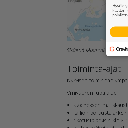
Hyväksym
käyttämi
painikett
Sisältää Maanmittauslaitok
Toiminta-ajat
Nykyisen toiminnan ympä
Viinivuoren lupa-alue
kiviaineksen murskaust
kallion porausta arkisi
rikotusta arkisin klo 8-
louhintaräjäytyksiä arki