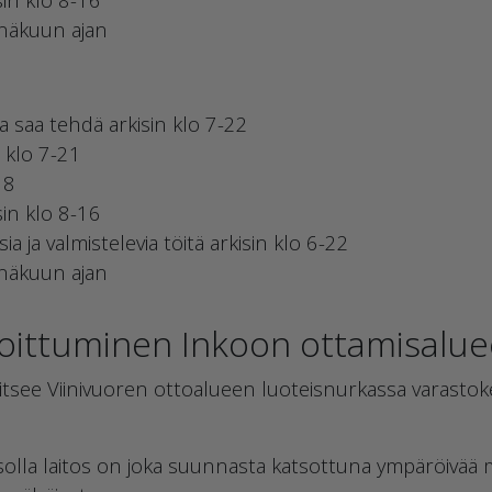
inäkuun ajan
a saa tehdä arkisin klo 7-22
n klo 7-21
18
sin klo 8-16
a ja valmistelevia töitä arkisin klo 6-22
inäkuun ajan
joittuminen Inkoon ottamisalue
aitsee Viinivuoren ottoalueen luoteisnurkassa varastok
olla laitos on joka suunnasta katsottuna ympäröivää