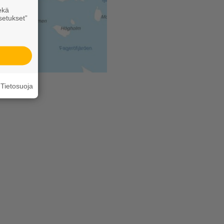
ekä
setukset”
Tietosuoja