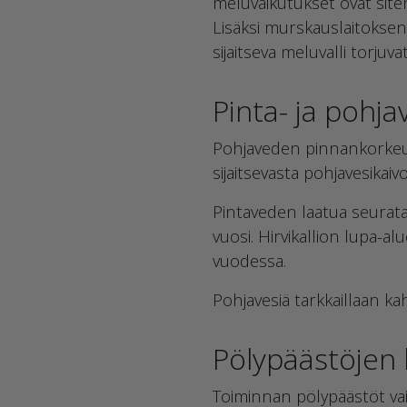
meluvaikutukset ovat siten
Lisäksi murskauslaitoksen 
sijaitseva meluvalli torju
Pinta- ja pohja
Pohjaveden pinnankorkeutt
sijaitsevasta pohjavesikaivo
Pintaveden laatua seurata
vuosi. Hirvikallion lupa-al
vuodessa.
Pohjavesiä tarkkaillaan ka
Pölypäästöjen 
Toiminnan pölypäästöt vai