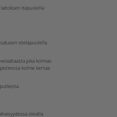
laitoksen itäpuolella
osalueen eteläpuolella
vesialtaasta joka kolmas
ri pisteessä kolme kertaa
iputkesta.
heisyydessä olevilla