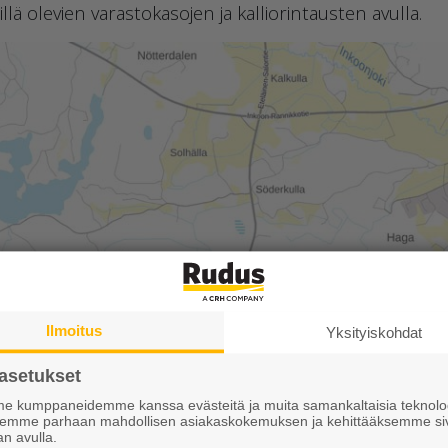
llä olevien varastokasojen ja kalliorintausten avulla.
Ilmoitus
Yksityiskohdat
asetukset
 kumppaneidemme kanssa evästeitä ja muita samankaltaisia teknolog
ksemme parhaan mahdollisen asiakaskokemuksen ja kehittääksemme si
an avulla.