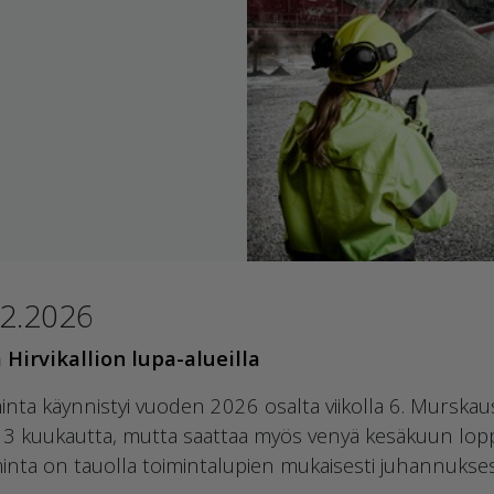
.2.2026
 Hirvikallion lupa-alueilla
nta käynnistyi vuoden 2026 osalta viikolla 6. Murskaus
oin 3 kuukautta, mutta saattaa myös venyä kesäkuun lop
inta on tauolla toimintalupien mukaisesti juhannukses