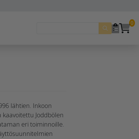
0
996 lähtien. Inkoon
n kaavoitettu Joddbölen
taman eri toiminnoille.
äyttösuunnitelmien