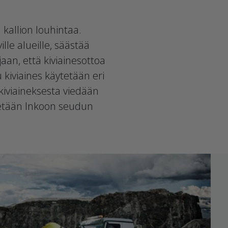
kallion louhintaa.
lle alueille, säästää
an, että kiviainesottoa
u kiviaines käytetään eri
kiviaineksesta viedään
ytetään Inkoon seudun