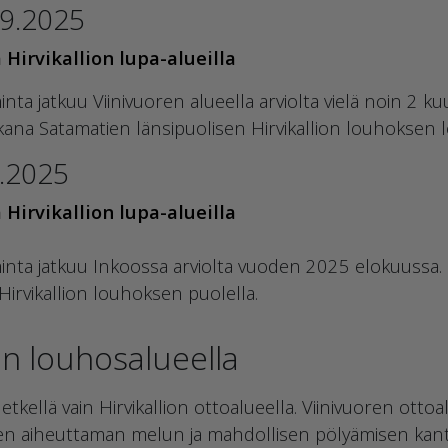
.9.2025
 Hirvikallion lupa-alueilla
ta jatkuu Viinivuoren alueella arviolta vielä noin 2 k
ana Satamatien länsipuolisen Hirvikallion louhoksen 
6.2025
 Hirvikallion lupa-alueilla
inta jatkuu Inkoossa arviolta vuoden 2025 elokuussa. 
Hirvikallion louhoksen puolella.
n louhosalueella
tkellä vain Hirvikallion ottoalueella. Viinivuoren ott
ksen aiheuttaman melun ja mahdollisen pölyämisen ka