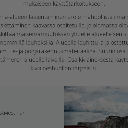
mukaiseen käyttötarkoitukseen.
tama-alueen laajentaminen ei ole mahdollista ilman 
skittäminen kaavassa osoitetuille, jo olemassa olevi
kittää maisemamuutoksen yhdelle alueelle sen sija
nemmillä louhoksilla. Alueella louhittu ja jalostett
. tie- ja pohjarakennusmateriaalina. Suurin osa 
Itämeren alueelle laivoilla. Osa kiviaineksesta kä
kiviaineshuollon tarpeisiin.
tiviestinä?