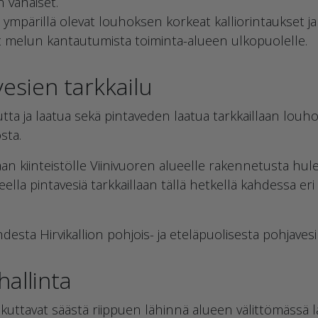
 vähäiset.
ympärillä olevat louhoksen korkeat kalliorintaukset ja 
vat melun kantautumista toiminta-alueen ulkopuolelle.
vesien tarkkailu
a ja laatua sekä pintaveden laatua tarkkaillaan louh
sta.
an kiinteistölle Viinivuoren alueelle rakennetusta hule
ueella pintavesiä tarkkaillaan tällä hetkellä kahdessa e
hdesta Hirvikallion pohjois- ja eteläpuolisesta pohjaves
hallinta
kuttavat säästä riippuen lähinnä alueen välittömässä lä