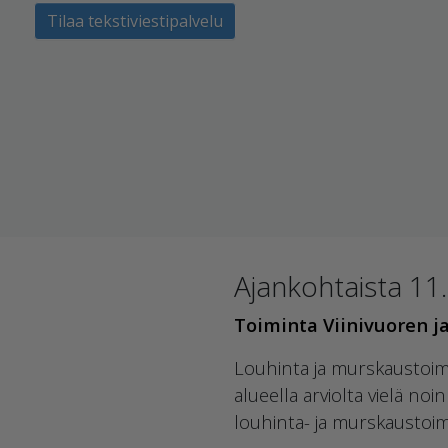
Tilaa tekstiviestipalvelu
Ajankohtaista 11
Toiminta Viinivuoren ja
Louhinta ja murskaustoimi
alueella arviolta vielä n
louhinta- ja murskaustoim