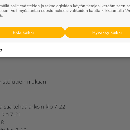
ällä sallit evästeiden ja teknologioiden käytön tietojesi keräämiseen s
seen. Voit myös antaa suostumuksesi valikoiden kautta klikkaamalla “A
a.
Estä kaikki
Hyväksy kaikki
sen Maastotietokannan aineistoa.
ristölupien mukaan
a saa tehdä arkisin klo 7-22
n klo 7-21
18
sin klo 8-16