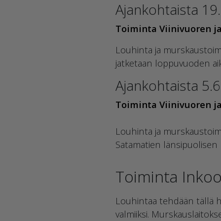
Ajankohtaista 19
Toiminta Viinivuoren ja
Louhinta ja murskaustoimin
jatketaan loppuvuoden aik
Ajankohtaista 5.
Toiminta Viinivuoren ja
Louhinta ja murskaustoim
Satamatien länsipuolisen 
Toiminta Inkoo
Louhintaa tehdään tällä he
valmiiksi. Murskauslaito