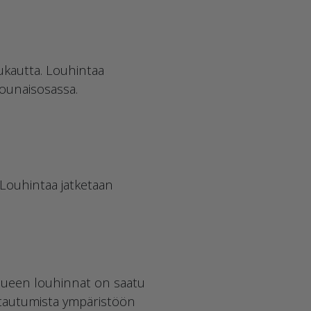
uukautta. Louhintaa
lounaisosassa.
Louhintaa jatketaan
oalueen louhinnat on saatu
ntautumista ympäristöön