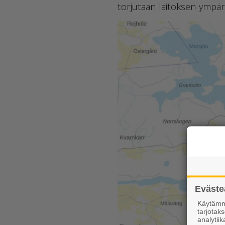
torjutaan laitoksen ympäri
Eväste
Käytämme
tarjota
analytiik