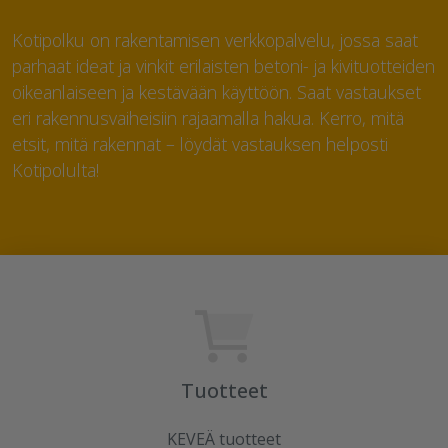
Kotipolku on rakentamisen verkkopalvelu, jossa saat
parhaat ideat ja vinkit erilaisten betoni- ja kivituotteiden
oikeanlaiseen ja kestävään käyttöön. Saat vastaukset
eri rakennusvaiheisiin rajaamalla hakua. Kerro, mitä
etsit, mitä rakennat – löydät vastauksen helposti
Kotipolulta!
Tuotteet
KEVEÄ tuotteet