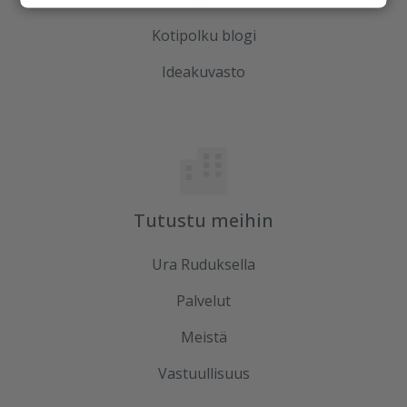
Kotipolku blogi
Ideakuvasto
Tutustu meihin
Ura Ruduksella
Palvelut
Meistä
Vastuullisuus