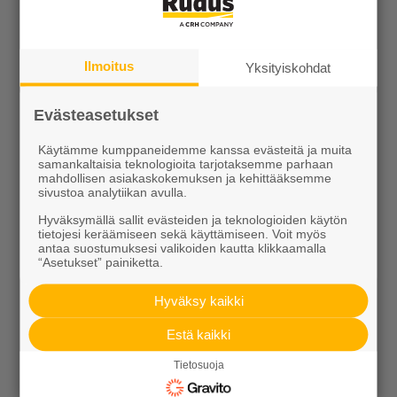
Ilmoitus
Yksityiskohdat
Rudus
Evästeasetukset
Uutiset
Käytämme kumppaneidemme kanssa evästeitä ja muita
samankaltaisia teknologioita tarjotaksemme parhaan
Referenssit
mahdollisen asiakaskokemuksen ja kehittääksemme
sivustoa analytiikan avulla.
Tilaa uutiskirje
Hyväksymällä sallit evästeiden ja teknologioiden käytön
tietojesi keräämiseen sekä käyttämiseen. Voit myös
antaa suostumuksesi valikoiden kautta klikkaamalla
“Asetukset” painiketta.
Hyväksy kaikki
Estä kaikki
Ideoidaan yhdessä
Tietosuoja
Kotipolku