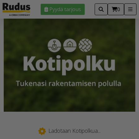
Pyydä tarjous
0
Ladotaan Kotipolkua...