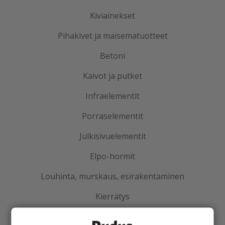
Kiviainekset
Pihakivet ja maisematuotteet
Betoni
Kaivot ja putket
Infraelementit
Porraselementit
Julkisivuelementit
Elpo-hormit
Louhinta, murskaus, esirakentaminen
Kierrätys