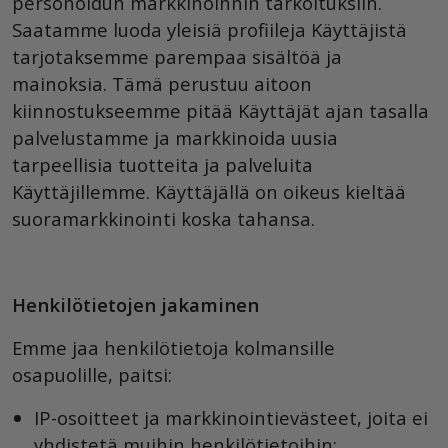
personoidun markkinoinnin tarkoituksiin.
Saatamme luoda yleisiä profiileja Käyttäjistä
tarjotaksemme parempaa sisältöä ja
mainoksia. Tämä perustuu aitoon
kiinnostukseemme pitää Käyttäjät ajan tasalla
palvelustamme ja markkinoida uusia
tarpeellisia tuotteita ja palveluita
Käyttäjillemme. Käyttäjällä on oikeus kieltää
suoramarkkinointi koska tahansa.
Henkilötietojen jakaminen
Emme jaa henkilötietoja kolmansille
osapuolille, paitsi:
IP-osoitteet ja markkinointievästeet, joita ei
yhdistetä muihin henkilötietoihin;