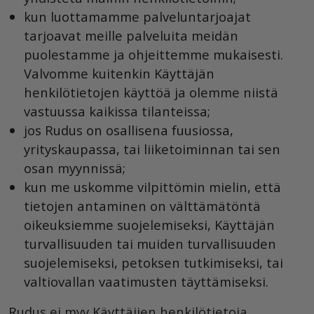
kun luottamamme palveluntarjoajat
tarjoavat meille palveluita meidän
puolestamme ja ohjeittemme mukaisesti.
Valvomme kuitenkin Käyttäjän
henkilötietojen käyttöä ja olemme niistä
vastuussa kaikissa tilanteissa;
jos Rudus on osallisena fuusiossa,
yrityskaupassa, tai liiketoiminnan tai sen
osan myynnissä;
kun me uskomme vilpittömin mielin, että
tietojen antaminen on välttämätöntä
oikeuksiemme suojelemiseksi, Käyttäjän
turvallisuuden tai muiden turvallisuuden
suojelemiseksi, petoksen tutkimiseksi, tai
valtiovallan vaatimusten täyttämiseksi.
Rudus ei myy Käyttäjien henkilötietoja