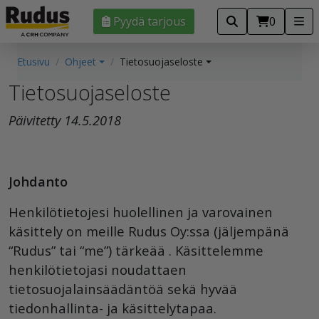
Pyydä tarjous
0
Etusivu
Ohjeet
Tietosuojaseloste
Tietosuojaseloste
Päivitetty 14.5.2018
Johdanto
Henkilötietojesi huolellinen ja varovainen
käsittely
on meille
Rudus Oy:ssa (jäljempänä
“Rudus” tai “me”)
tärkeää .
Käsittelemme
henkilötietojasi noudattaen
tietosuojalainsäädäntöä sekä hyvää
tiedonhallinta- ja käsittelytapaa.