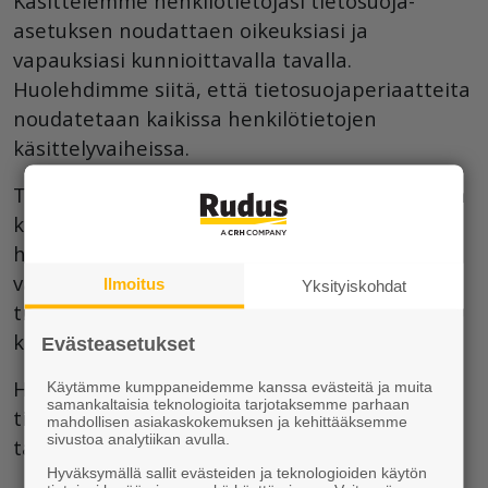
Käsittelemme henkilötietojasi tietosuoja-
asetuksen noudattaen oikeuksiasi ja
vapauksiasi kunnioittavalla tavalla.
Huolehdimme siitä, että tietosuojaperiaatteita
noudatetaan kaikissa henkilötietojen
käsittelyvaiheissa.
Tietojasi käsittelevät vain ne Ruduksen tai sen
kumppaneiden työntekijät, joilla on oikeus
henkilötietojen käsittelyyn. Olemme
varmistaneet henkilöstön
Ilmoitus
Yksityiskohdat
tietoturvatietoisuuden ja osaamisen jatkuvilla
koulutuksilla ja ajantasaisilla ohjeilla.
Evästeasetukset
Henkilötietojasi voidaan käsitellä useissa eri
Käytämme kumppaneidemme kanssa evästeitä ja muita
samankaltaisia teknologioita tarjotaksemme parhaan
tietojärjestelmissä, jotka ovat joko Ruduksen
mahdollisen asiakaskokemuksen ja kehittääksemme
sivustoa analytiikan avulla.
tai sen kumppaneiden hallinnoimia.
Hyväksymällä sallit evästeiden ja teknologioiden käytön