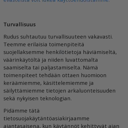
Turvallisuus
Rudus suhtautuu turvallisuuteen vakavasti.
Teemme erilaisia toimenpiteitä
suojellaksemme henkilötietoja häviämiseltä,
väärinkäytöltä ja niiden luvattomalta
saamiselta tai paljastamiselta. Nämä
toimenpiteet tehdään ottaen huomioon
keräämiemme, käsittelemiemme ja
säilyttämiemme tietojen arkaluonteisuuden
sekä nykyisen teknologian.
Pidämme tätä
tietosuojakäytäntöasiakirjaamme
ajantasaisena, kun käytännöt kehittyvät ajan