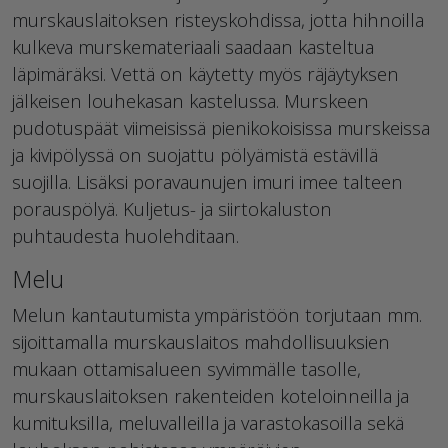
murskauslaitoksen risteyskohdissa, jotta hihnoilla
kulkeva murskemateriaali saadaan kasteltua
läpimäräksi. Vettä on käytetty myös räjäytyksen
jälkeisen louhekasan kastelussa. Murskeen
pudotuspäät viimeisissä pienikokoisissa murskeissa
ja kivipölyssä on suojattu pölyämistä estävillä
suojilla. Lisäksi poravaunujen imuri imee talteen
porauspölyä. Kuljetus- ja siirtokaluston
puhtaudesta huolehditaan.
Melu
Melun kantautumista ympäristöön torjutaan mm.
sijoittamalla murskauslaitos mahdollisuuksien
mukaan ottamisalueen syvimmälle tasolle,
murskauslaitoksen rakenteiden koteloinneilla ja
kumituksilla, meluvalleilla ja varastokasoilla sekä