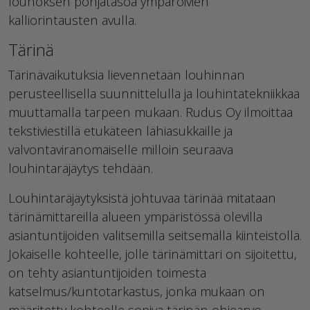
louhoksen pohjatasoa ympäröivien
kalliorintausten avulla.
Tärinä
Tärinävaikutuksia lievennetään louhinnan
perusteellisella suunnittelulla ja louhintatekniikkaa
muuttamalla tarpeen mukaan. Rudus Oy ilmoittaa
tekstiviestillä etukäteen lähiasukkaille ja
valvontaviranomaiselle milloin seuraava
louhintaräjäytys tehdään.
Louhintaräjäytyksistä johtuvaa tärinää mitataan
tärinämittareilla alueen ympäristössä olevilla
asiantuntijoiden valitsemilla seitsemällä kiinteistöllä.
Jokaiselle kohteelle, jolle tärinämittari on sijoitettu,
on tehty asiantuntijoiden toimesta
katselmus/kuntotarkastus, jonka mukaan on
määritetty kohteelle sopiva tärinän ohjearvo.