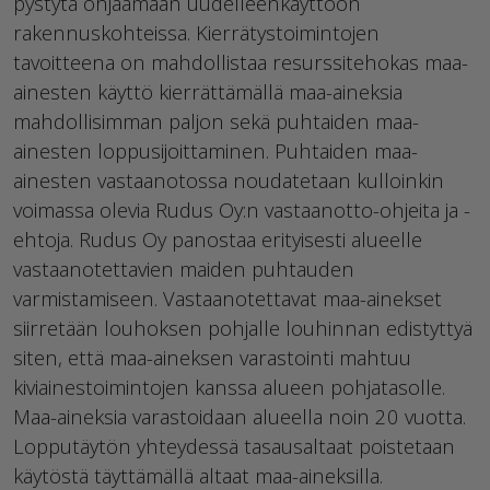
pystytä ohjaamaan uudelleenkäyttöön
rakennuskohteissa. Kierrätystoimintojen
tavoitteena on mahdollistaa resurssitehokas maa-
ainesten käyttö kierrättämällä maa-aineksia
mahdollisimman paljon sekä puhtaiden maa-
ainesten loppusijoittaminen. Puhtaiden maa-
ainesten vastaanotossa noudatetaan kulloinkin
voimassa olevia Rudus Oy:n vastaanotto-ohjeita ja -
ehtoja. Rudus Oy panostaa erityisesti alueelle
vastaanotettavien maiden puhtauden
varmistamiseen. Vastaanotettavat maa-ainekset
siirretään louhoksen pohjalle louhinnan edistyttyä
siten, että maa-aineksen varastointi mahtuu
kiviainestoimintojen kanssa alueen pohjatasolle.
Maa-aineksia varastoidaan alueella noin 20 vuotta.
Lopputäytön yhteydessä tasausaltaat poistetaan
käytöstä täyttämällä altaat maa-aineksilla.