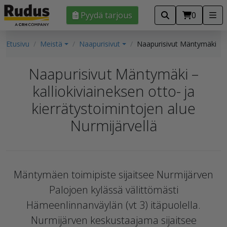
Pyydä tarjous
0
Etusivu
Meistä
Naapurisivut
Naapurisivut Mäntymäki
Naapurisivut Mäntymäki –
kalliokiviaineksen otto- ja
kierrätystoimintojen alue
Nurmijärvellä
Mäntymäen toimipiste sijaitsee Nurmijärven
Palojoen kylässä välittömästi
Hämeenlinnanväylän (vt 3) itäpuolella.
Nurmijärven keskustaajama sijaitsee