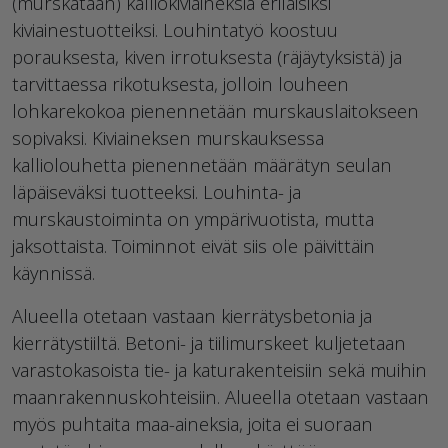
(murskataan) kalliokiviaineksia erilaisiksi
kiviainestuotteiksi. Louhintatyö koostuu
porauksesta, kiven irrotuksesta (räjäytyksistä) ja
tarvittaessa rikotuksesta, jolloin louheen
lohkarekokoa pienennetään murskauslaitokseen
sopivaksi. Kiviaineksen murskauksessa
kalliolouhetta pienennetään määrätyn seulan
läpäiseväksi tuotteeksi. Louhinta- ja
murskaustoiminta on ympärivuotista, mutta
jaksottaista. Toiminnot eivät siis ole päivittäin
käynnissä.
Alueella otetaan vastaan kierrätysbetonia ja
kierrätystiiltä. Betoni- ja tiilimurskeet kuljetetaan
varastokasoista tie- ja katurakenteisiin sekä muihin
maanrakennuskohteisiin. Alueella otetaan vastaan
myös puhtaita maa-aineksia, joita ei suoraan