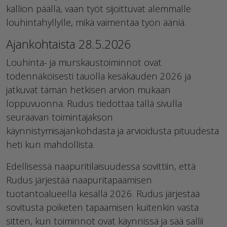
kallion päällä, vaan työt sijoittuvat alemmalle
louhintahyllylle, mikä vaimentaa työn ääniä.
Ajankohtaista 28.5.2026
Louhinta- ja murskaustoiminnot ovat
todennäköisesti tauolla kesäkauden 2026 ja
jatkuvat tämän hetkisen arvion mukaan
loppuvuonna. Rudus tiedottaa tällä sivulla
seuraavan toimintajakson
käynnistymisajankohdasta ja arvioidusta pituudesta
heti kun mahdollista.
Edellisessä naapuritilaisuudessa sovittiin, että
Rudus järjestää naapuritapaamisen
tuotantoalueella kesällä 2026. Rudus järjestää
sovitusta poiketen tapaamisen kuitenkin vasta
sitten, kun toiminnot ovat käynnissä ja sää sallii