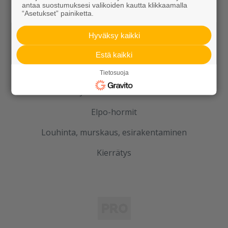
antaa suostumuksesi valikoiden kautta klikkaamalla
Betoni
“Asetukset” painiketta.
Kaivot ja putket
Hyväksy kaikki
Infraelementit
Estä kaikki
Porraselementit
Tietosuoja
Julkisivuelementit
Elpo-hormit
Louhinta, murskaus, esirakentaminen
Kierrätys