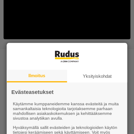
Ilmoitus
Yksityiskohdat
Tuotteet
Evästeasetukset
KEVEÄ tuotteet
Käytämme kumppaneidemme kanssa evästeitä ja muita
samankaltaisia teknologioita tarjotaksemme parhaan
mahdollisen asiakaskokemuksen ja kehittääksemme
Kiviainekset
sivustoa analytiikan avulla.
Pihakivet ja maisematuotteet
Hyväksymällä sallit evästeiden ja teknologioiden käytön
tietojesi keräämiseen sekä käyttämiseen. Voit myös