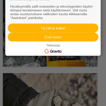
Tarjoamme kallion louhintaa, murskausta ja
esirakentamisen palveluja kohteen
Hyväksymällä sallit evästeiden ja teknologioiden käytön
tietojesi keräämiseen sekä käyttämiseen. Voit myös
esivalmisteluvaiheessa.
antaa suostumuksesi valikoiden kautta klikkaamalla
“Asetukset” painiketta.
Hyväksy kaikki
Estä kaikki
Tietosuoja