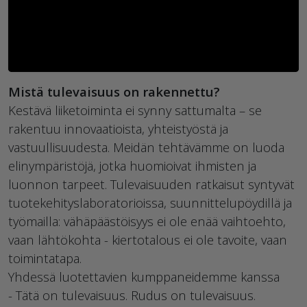
Mistä tulevaisuus on rakennettu?
Kestävä liiketoiminta ei synny sattumalta – se
rakentuu innovaatioista, yhteistyöstä ja
vastuullisuudesta. Meidän tehtävämme on luoda
elinympäristöjä, jotka huomioivat ihmisten ja
luonnon tarpeet. Tulevaisuuden ratkaisut syntyvät
tuotekehityslaboratorioissa, suunnittelupöydillä ja
työmailla: vähäpäästöisyys ei ole enää vaihtoehto,
vaan lähtökohta - kiertotalous ei ole tavoite, vaan
toimintatapa.
Yhdessä luotettavien kumppaneidemme kanssa
- Tätä on tulevaisuus. Rudus on tulevaisuus.