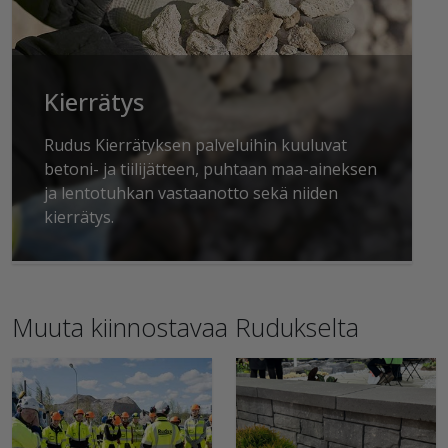
Kierrätys
Rudus Kierrätyksen palveluihin kuuluvat
betoni- ja tiilijätteen, puhtaan maa-aineksen
ja lentotuhkan vastaanotto sekä niiden
kierrätys.
Muuta kiinnostavaa Rudukselta