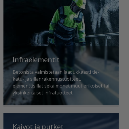
Infraelementit
Betonista valmistetaan laadukkaasti tie-,
katu- ja sillanrakennustuotteet,
elementtisillat sekä monet muut erikoiset tai
yksinkertaiset infratuotteet.
Kaivot ja putket