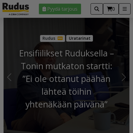
Pyydä tarjous
0
Uratarinat
Ensifiilikset Ruduksella –
Tonin mutkaton startti:
”Ei ole ottanut päähän
Edellinen
Seu
lähteä töihin
yhtenäkään päivänä”