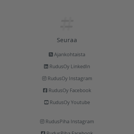
Seuraa
Ajankohtaista
RudusOy LinkedIn
RudusOy Instagram
RudusOy Facebook
RudusOy Youtube
RudusPiha Instagram
RudusPiha Facebook