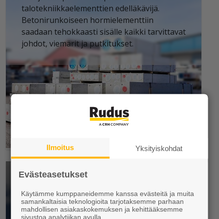
talotekniikkaelementtien edelläkävijä.
Betonirunkoiseen hormielementtiin
saadaan tehokkaasti sisälle kaikki tarvittavat
johdot, viemärit ja putkitukset.
Ilmoitus
Yksityiskohdat
Evästeasetukset
Louhinta, murskaus,
Käytämme kumppaneidemme kanssa evästeitä ja muita
esirakentaminen
samankaltaisia teknologioita tarjotaksemme parhaan
mahdollisen asiakaskokemuksen ja kehittääksemme
sivustoa analytiikan avulla.