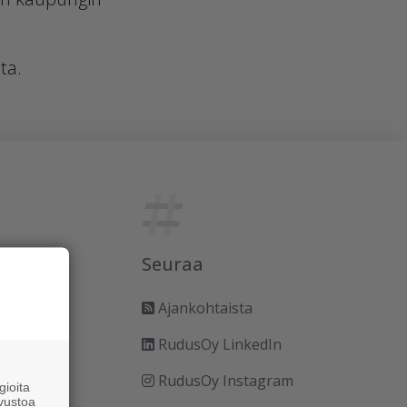
ta.
Seuraa
Ajankohtaista
RudusOy LinkedIn
RudusOy Instagram
ioita
vustoa