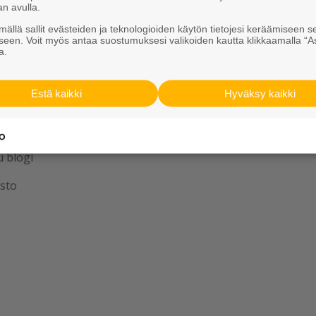
Vastuullisuus
an avulla.
ällä sallit evästeiden ja teknologioiden käytön tietojesi keräämiseen s
seen. Voit myös antaa suostumuksesi valikoiden kautta klikkaamalla “A
a.
aan yhdessä
Estä kaikki
Hyväksy kaikki
u
u blogi
sto