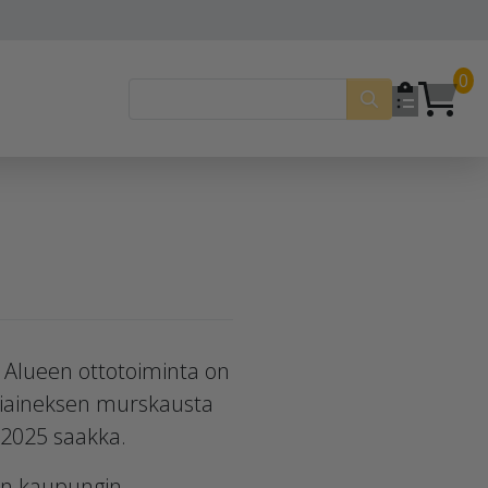
0
 Alueen ottotoiminta on
kiviaineksen murskausta
0.2025 saakka.
än kaupungin