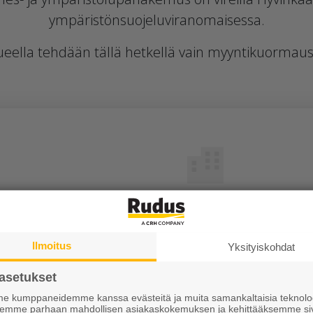
ympäristönsuojeluviranomaisessa.
ueella tehdään tällä hetkellä vain myyntikuormaus
Tutustu meihin
Ura Ruduksella
Ilmoitus
Yksityiskohdat
sit
Palvelut
asetukset
iskirje
Meistä
 kumppaneidemme kanssa evästeitä ja muita samankaltaisia teknolog
ksemme parhaan mahdollisen asiakaskokemuksen ja kehittääksemme si