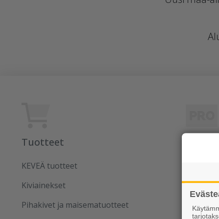
Al
Tuotteet
Rudus
KEVEÄ tuotteet
Uutiset
Kiviainekset
Referens
Eväste
Pihakivet ja maisematuotteet
Tilaa uut
Käytämme
tarjota