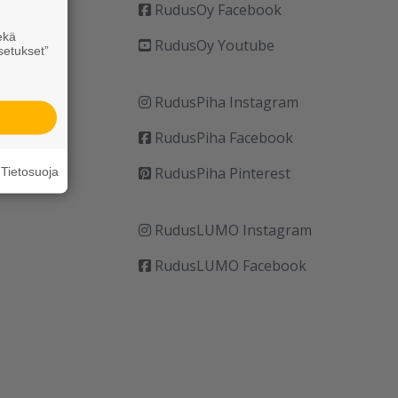
RudusOy Facebook
ekä
RudusOy Youtube
setukset”
RudusPiha Instagram
RudusPiha Facebook
RudusPiha Pinterest
Tietosuoja
RudusLUMO Instagram
RudusLUMO Facebook