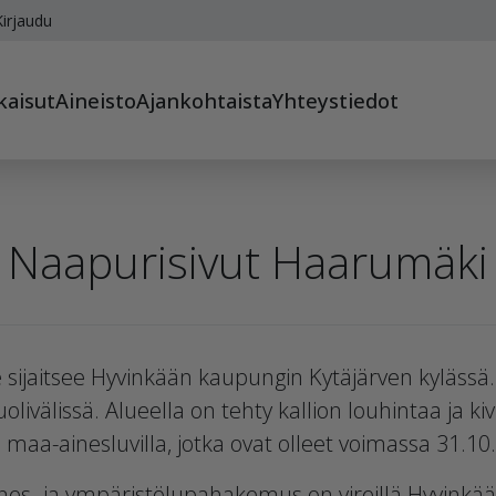
irjaudu
kaisut
Aineisto
Ajankohtaista
Yhteystiedot
Naapurisivut Haarumäki
ijaitsee Hyvinkään kaupungin Kytäjärven kylässä.
livälissä. Alueella on tehty kallion louhintaa ja 
 maa-ainesluvilla, jotka ovat olleet voimassa 31.1
nes- ja ympäristölupahakemus on vireillä Hyvinkä