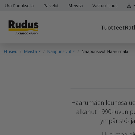
Ura Ruduksella
Palvelut
Meistä
Vastuullisuus
K
Tuotteet
Rat
Etusivu
Meistä
Naapurisivut
Naapurisivut Haarumäki
Haarumäen louhosalue s
alkanut 1990-luvun puo
ympäristö- ja
Uusi maa-ai