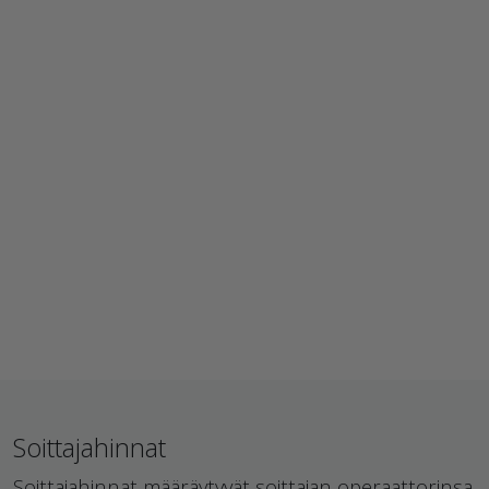
Soittajahinnat
Soittajahinnat määräytyvät soittajan operaattorinsa