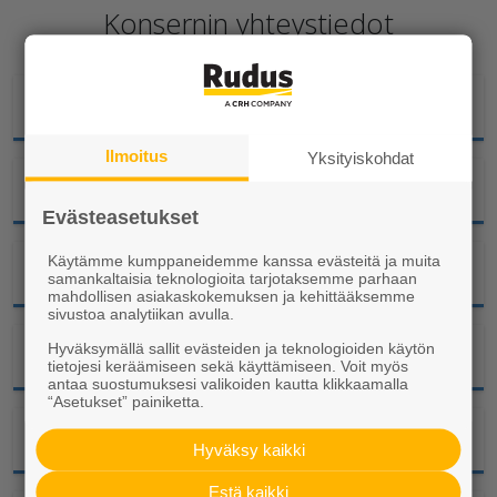
Konsernin yhteystiedot
Hallinto
Ilmoitus
Yksityiskohdat
Liiketoimintajohto
Evästeasetukset
Käytämme kumppaneidemme kanssa evästeitä ja muita
Laskutus
samankaltaisia teknologioita tarjotaksemme parhaan
mahdollisen asiakaskokemuksen ja kehittääksemme
sivustoa analytiikan avulla.
Hyväksymällä sallit evästeiden ja teknologioiden käytön
Markkinointi ja viestintä
tietojesi keräämiseen sekä käyttämiseen. Voit myös
antaa suostumuksesi valikoiden kautta klikkaamalla
“Asetukset” painiketta.
Ympäristö
Hyväksy kaikki
Estä kaikki