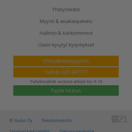
Yhteystiedot
Myynti & asiakaspalvelu
Hallinto & tukitoiminnot
Usein kysytyt kysymykset
Yhteydenottopyyntö
Vaihde: 020 447711
Puhelinvaihde avoinna arkisin klo 9-16
Pyydä tarjous
© Rudus Oy
Rekisteriseloste
Sivuston käyttöehdot
Tietosuojaseloste