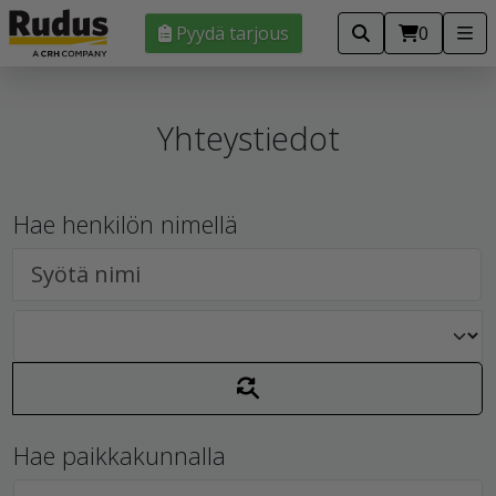
Pyydä tarjous
0
Yhteystiedot
Hae henkilön nimellä
Hae paikkakunnalla