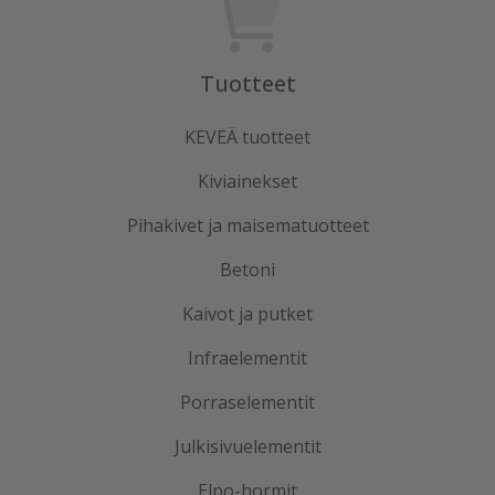
Tuotteet
KEVEÄ tuotteet
Kiviainekset
Pihakivet ja maisematuotteet
Betoni
Kaivot ja putket
Infraelementit
Porraselementit
Julkisivuelementit
Elpo-hormit