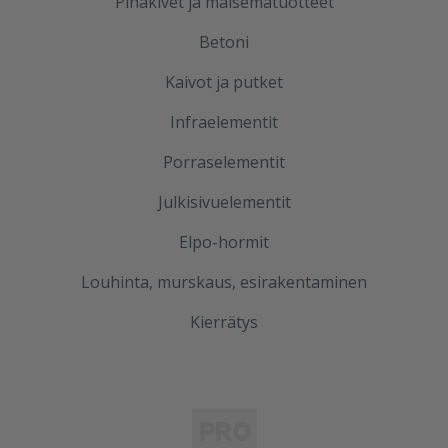
Pihakivet ja maisematuotteet
Betoni
Kaivot ja putket
Infraelementit
Porraselementit
Julkisivuelementit
Elpo-hormit
Louhinta, murskaus, esirakentaminen
Kierrätys