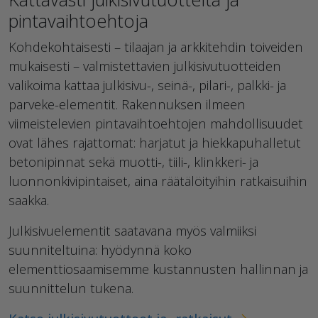
pintavaihtoehtoja
Kohdekohtaisesti – tilaajan ja arkkitehdin toiveiden
mukaisesti – valmistettavien julkisivutuotteiden
valikoima kattaa julkisivu-, seinä-, pilari-, palkki- ja
parveke-elementit. Rakennuksen ilmeen
viimeistelevien pintavaihtoehtojen mahdollisuudet
ovat lähes rajattomat: harjatut ja hiekkapuhalletut
betonipinnat sekä muotti-, tiili-, klinkkeri- ja
luonnonkivipintaiset, aina räätälöityihin ratkaisuihin
saakka.
Julkisivuelementit saatavana myös valmiiksi
suunniteltuina: hyödynnä koko
elementtiosaamisemme kustannusten hallinnan ja
suunnittelun tukena.