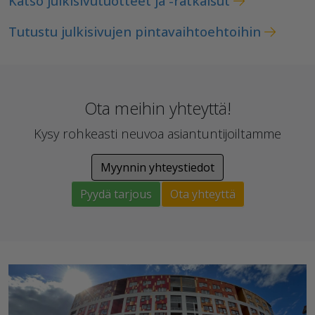
Katso julkisivutuotteet ja -ratkaisut
Tutustu julkisivujen pintavaihtoehtoihin
Ota meihin yhteyttä!
Kysy rohkeasti neuvoa asiantuntijoiltamme
Myynnin yhteystiedot
Pyydä tarjous
Ota yhteyttä