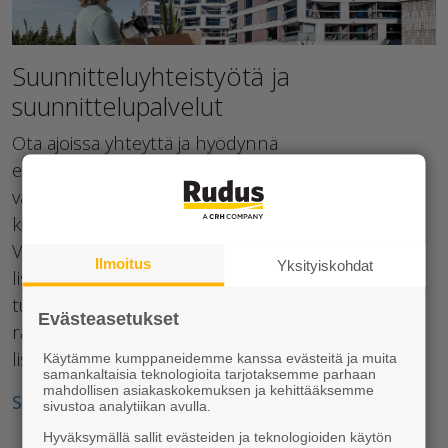
Suunnitteluyhteistyötä ja
suunnittelupalvelut
Ota ajoissa yhteyttä ja hyödynnä
elementtiosaamisemme projektin hyväksi. Tiedä
vaihtoehtoisten ratkaisujen mahdollisuudet ja
kustannustehokkaammat valmistustekniikat.
Valmiiksi suunnitelluilla julkisivutuotteillamme
Ilmoitus
Yksityiskohdat
lisäarvoa saat tarkemmin pohdituilla,
turvallisemmilla ja toimivilla sekä vähähiilisillä
Evästeasetukset
ratkaisuillamme, ja kannamme myös vastuun. Kysy
lisää suunnittelupalveluistamme!
Käytämme kumppaneidemme kanssa evästeitä ja muita
samankaltaisia teknologioita tarjotaksemme parhaan
mahdollisen asiakaskokemuksen ja kehittääksemme
Suunnittelun vapautta ja yhteistyön voimaa
sivustoa analytiikan avulla.
Hyväksymällä sallit evästeiden ja teknologioiden käytön