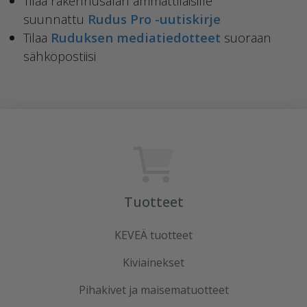
Tilaa rakennusalan ammattilaisille
suunnattu
Rudus Pro -uutiskirje
Tilaa
Ruduksen mediatiedotteet
suoraan
sähköpostiisi
Tuotteet
KEVEÄ tuotteet
Kiviainekset
Pihakivet ja maisematuotteet