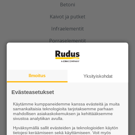
Betoni
Kaivot ja putket
Infraelementit
Porraselementit
Julkisivuelementit
Elpo-hormit
Ilmoitus
Yksityiskohdat
Louhinta, murskaus, esirakentaminen
Kierrätys
Evästeasetukset
Käytämme kumppaneidemme kanssa evästeitä ja muita
samankaltaisia teknologioita tarjotaksemme parhaan
mahdollisen asiakaskokemuksen ja kehittääksemme
sivustoa analytiikan avulla.
Hyväksymällä sallit evästeiden ja teknologioiden käytön
tietojesi keräämiseen sekä käyttämiseen. Voit myös