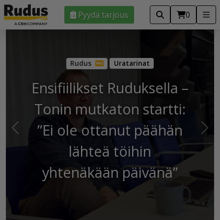
Pyydä tarjous
0
Uratarinat
Ensifiilikset Ruduksella –
Tonin mutkaton startti:
”Ei ole ottanut päähän
Edellinen
Seu
lähteä töihin
yhtenäkään päivänä”