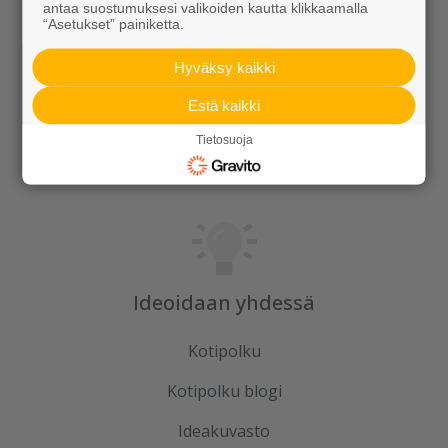
Rudus
antaa suostumuksesi valikoiden kautta klikkaamalla
“Asetukset” painiketta.
Uutiset
Hyväksy kaikki
Referenssit
Estä kaikki
Tilaa uutiskirje
Tietosuoja
Ideoidaan yhdessä
Kotipolku
Kotipolku blogi
Ideakuvasto