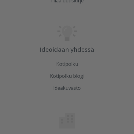
Tilaa uutiskirje
Ideoidaan yhdessä
Kotipolku
Kotipolku blogi
Ideakuvasto