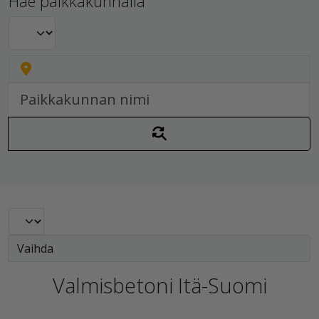
Hae paikkakunnalla
Vaihda
Valmisbetoni Itä-Suomi