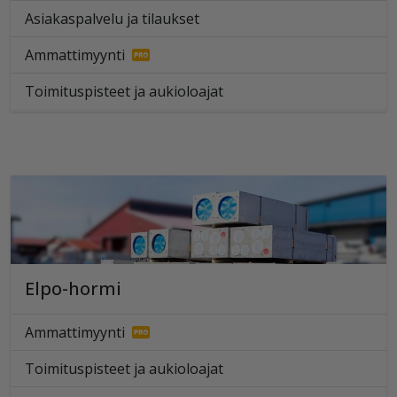
Asiakaspalvelu ja tilaukset
Ammattimyynti
Toimituspisteet ja aukioloajat
Elpo-hormi
Ammattimyynti
Toimituspisteet ja aukioloajat