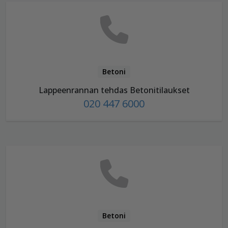
Betoni
Lappeenrannan tehdas Betonitilaukset
020 447 6000
Betoni