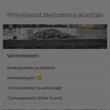
Yhteystiedot liiketoiminta-alueittain
Valmisbetoni
Asiakaspalvelu ja tilaukset
Ammattimyynti
Toimituspisteet ja aukioloajat
Työmaapalvelut (Etelä-Suomi)