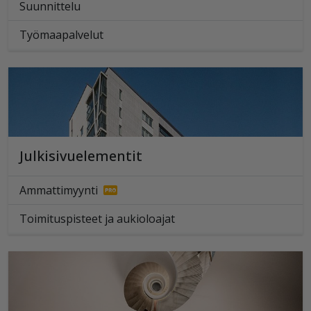
Suunnittelu
Työmaapalvelut
Julkisivuelementit
Ammattimyynti
Toimituspisteet ja aukioloajat