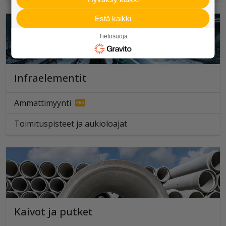
Estä kaikki
Tietosuoja
Infraelementit
Ammattimyynti
Toimituspisteet ja aukioloajat
Kaivot ja putket