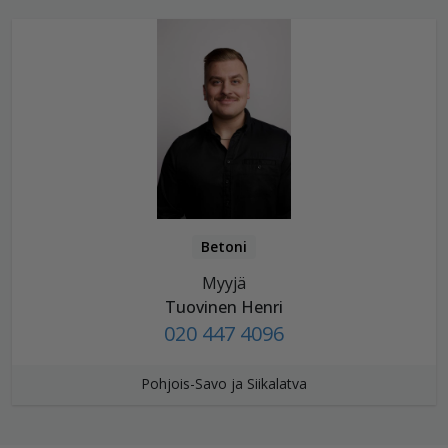
Betoni
Myyjä
Tuovinen Henri
020 447 4096
Pohjois-Savo ja Siikalatva