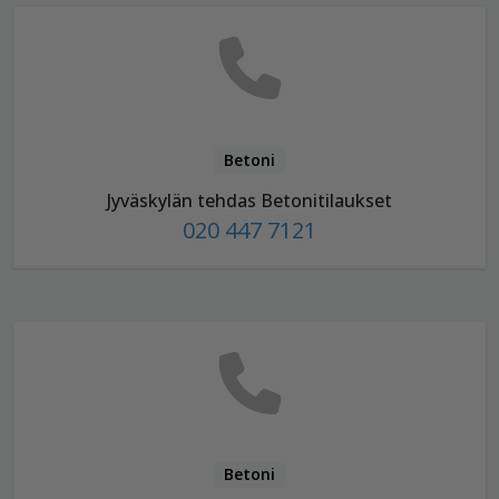
Betoni
Jyväskylän tehdas Betonitilaukset
020 447 7121
Betoni