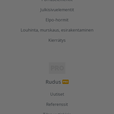
Julkisivuelementit
Elpo-hormit
Louhinta, murskaus, esirakentaminen
Kierrätys
Rudus
Uutiset
Referenssit