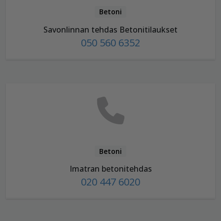
Betoni
Savonlinnan tehdas Betonitilaukset
050 560 6352
Betoni
Imatran betonitehdas
020 447 6020