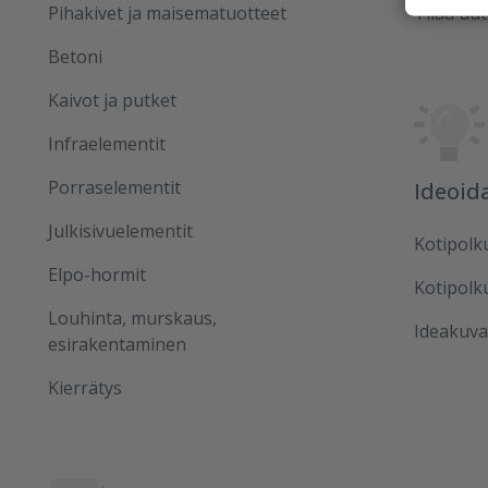
Pihakivet ja maisematuotteet
Tilaa uut
Betoni
Kaivot ja putket
Infraelementit
Porraselementit
Ideoid
Julkisivuelementit
Kotipolk
Elpo-hormit
Kotipolk
Louhinta, murskaus,
Ideakuva
esirakentaminen
Kierrätys