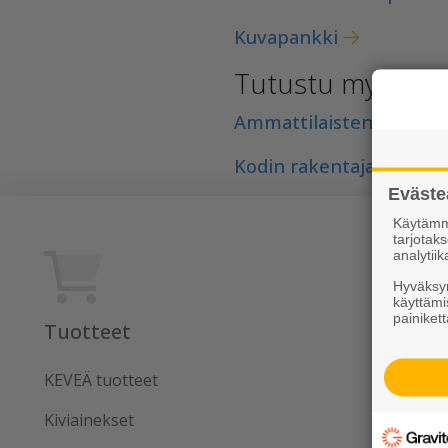
Kuvapankki
Tutustu myös Rud
Ammattilaisten ajankoh
Kodin rakentajan ideat, 
Eväste
Käytämme
tarjota
analytiik
Hyväksym
käyttämi
painikett
Tuotteet
Rudus
KEVEÄ tuotteet
Uutiset
Kiviainekset
Referens