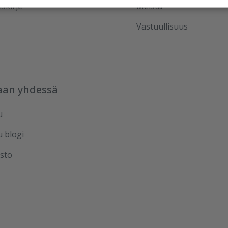
iskirje
Meistä
Vastuullisuus
aan yhdessä
u
u blogi
sto