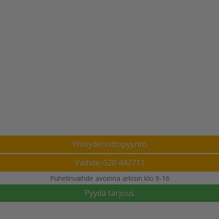
Yhteydenottopyyntö
Vaihde: 020 447711
Puhelinvaihde avoinna arkisin klo 9-16
Pyydä tarjous