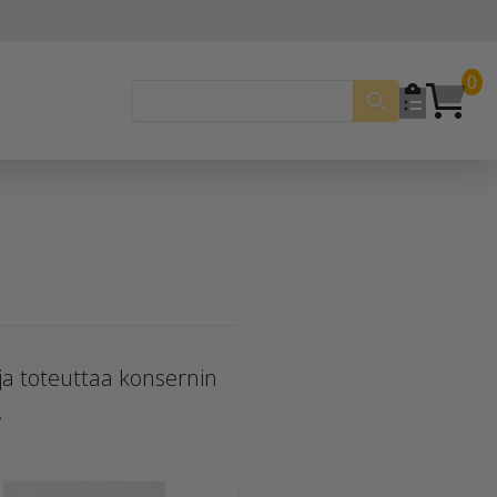
0
ä ja toteuttaa konsernin
.