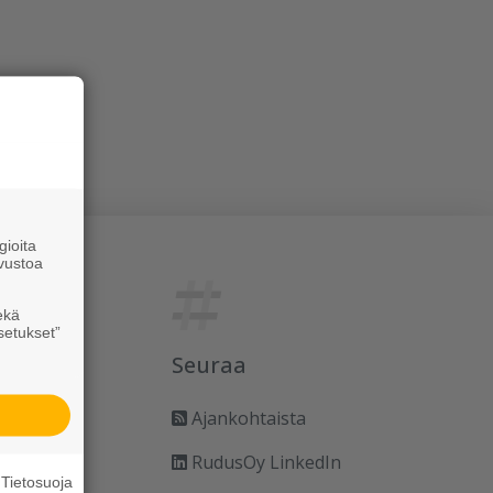
ioita
vustoa
ekä
setukset”
Seuraa
Ajankohtaista
RudusOy LinkedIn
Tietosuoja