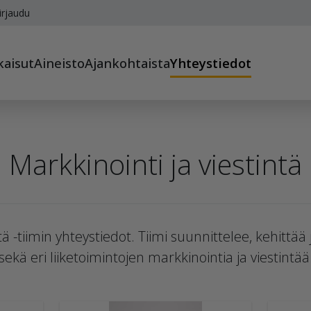
irjaudu
kaisut
Aineisto
Ajankohtaista
Yhteystiedot
Markkinointi ja viestintä
tä -tiimin yhteystiedot. Tiimi suunnittelee, kehittä
sekä eri liiketoimintojen markkinointia ja viestintää