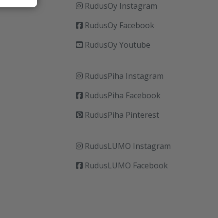
RudusOy Instagram
RudusOy Facebook
RudusOy Youtube
RudusPiha Instagram
RudusPiha Facebook
RudusPiha Pinterest
RudusLUMO Instagram
RudusLUMO Facebook