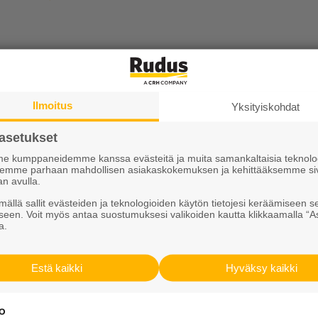
uksen ajankohtaisiin:
taiset | Rudus Pro
Ilmoitus
Yksityiskohdat
ratkaisut ja tuotteet | Kotipolku
asetukset
 kumppaneidemme kanssa evästeitä ja muita samankaltaisia teknolog
ksemme parhaan mahdollisen asiakaskokemuksen ja kehittääksemme si
an avulla.
ällä sallit evästeiden ja teknologioiden käytön tietojesi keräämiseen s
seen. Voit myös antaa suostumuksesi valikoiden kautta klikkaamalla “A
a.
Tutustu meihin
Estä kaikki
Hyväksy kaikki
Ura Ruduksella
sit
Palvelut