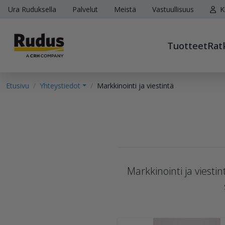
Ura Ruduksella
Palvelut
Meistä
Vastuullisuus
K
Tuotteet
Rat
Etusivu
Yhteystiedot
Markkinointi ja viestintä
Markkinointi ja viestin