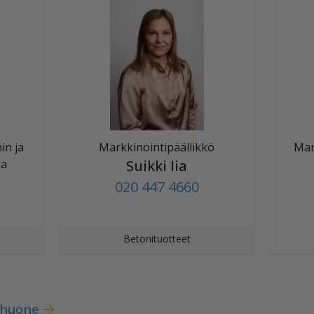
in ja
Markkinointipäällikkö
Mar
ja
Suikki Iia
020 447 4660
Betonituotteet
shuone