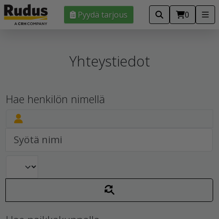
Pyydä tarjous
0
Yhteystiedot
Hae henkilön nimellä