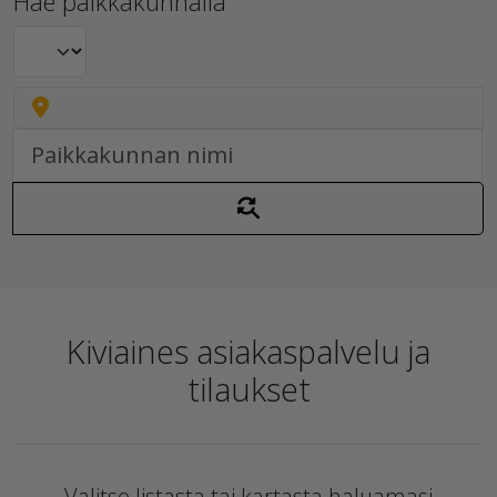
Hae paikkakunnalla
Kiviaines asiakaspalvelu ja
tilaukset
Valitse listasta tai kartasta haluamasi