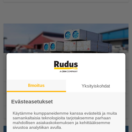
Elpo-hormi
Ammattimyynti
Ilmoitus
Yksityiskohdat
Toimituspisteet ja aukioloajat
Suunnittelu
Evästeasetukset
Työmaapalvelut
Käytämme kumppaneidemme kanssa evästeitä ja muita
samankaltaisia teknologioita tarjotaksemme parhaan
mahdollisen asiakaskokemuksen ja kehittääksemme
sivustoa analytiikan avulla.