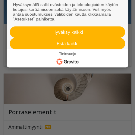
Hyväksymällä sallit evästeiden ja teknologioiden käytön
tietojesi keräämiseen sekä käyttämiseen. Voit myös
antaa suostumuksesi valikoiden kautta klikkaamalla
“Asetukset” painiketta.
Julkisivuelementit
Hyväksy kaikki
Estä kaikki
Ammattimyynti
Tietosuoja
Toimituspisteet ja aukioloajat
Porraselementit
Ammattimyynti