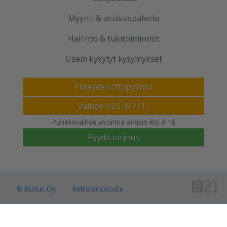
Myynti & asiakaspalvelu
Hallinto & tukitoiminnot
Usein kysytyt kysymykset
Yhteydenottopyyntö
Vaihde: 020 447711
Puhelinvaihde avoinna arkisin klo 9-16
Pyydä tarjous
© Rudus Oy
Rekisteriseloste
Sivuston käyttöehdot
Tietosuojaseloste
Verkkokauppojen toimitusalueet