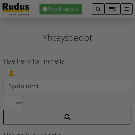
Pyydä tarjous
0
Yhteystiedot
Hae henkilön nimellä