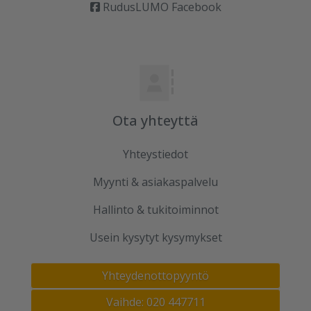
RudusLUMO Facebook
Ota yhteyttä
Yhteystiedot
Myynti & asiakaspalvelu
Hallinto & tukitoiminnot
Usein kysytyt kysymykset
Yhteydenottopyyntö
Vaihde: 020 447711