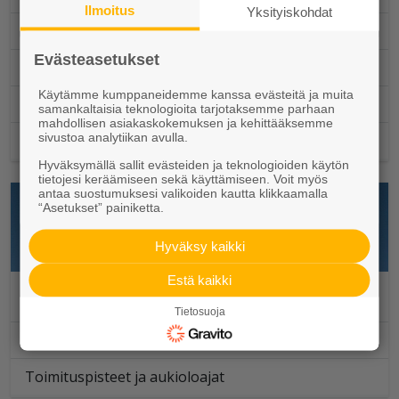
Ilmoitus
Yksityiskohdat
Ammattimyynti
Evästeasetukset
Toimituspisteet ja aukioloajat
Käytämme kumppaneidemme kanssa evästeitä ja muita
Suunnittelu
samankaltaisia teknologioita tarjotaksemme parhaan
mahdollisen asiakaskokemuksen ja kehittääksemme
sivustoa analytiikan avulla.
Työmaapalvelut
Hyväksymällä sallit evästeiden ja teknologioiden käytön
tietojesi keräämiseen sekä käyttämiseen. Voit myös
antaa suostumuksesi valikoiden kautta klikkaamalla
“Asetukset” painiketta.
Hyväksy kaikki
Estä kaikki
Julkisivuelementit
Tietosuoja
Ammattimyynti
Toimituspisteet ja aukioloajat