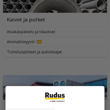
Kaivot ja putket
Asiakaspalvelu ja tilaukset
Ammattimyynti
Toimituspisteet ja aukioloajat
Elpo-hormi