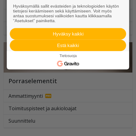
Julkisivuelementit
Hyväksymällä sallit evästeiden ja teknologioiden käytön
tietojesi keräämiseen sekä käyttämiseen. Voit myös
Ammattimyynti
antaa suostumuksesi valikoiden kautta klikkaamalla
“Asetukset” painiketta.
Toimituspisteet ja aukioloajat
Hyväksy kaikki
Estä kaikki
Tietosuoja
Porraselementit
Ammattimyynti
Toimituspisteet ja aukioloajat
Suunnittelu