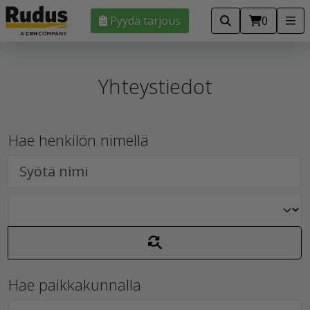
Pyydä tarjous
0
Yhteystiedot
Hae henkilön nimellä
Hae paikkakunnalla