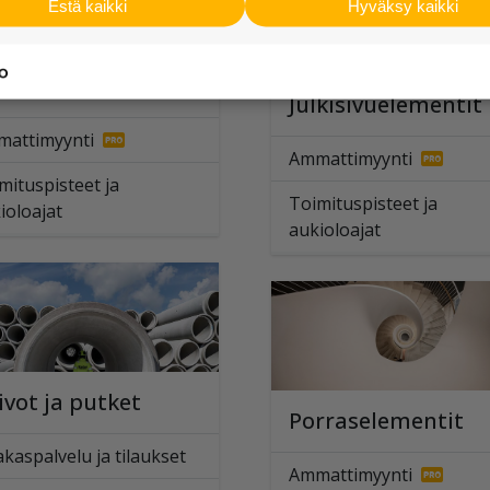
Estä kaikki
Hyväksy kaikki
fraelementit
Julkisivuelementit
attimyynti
Ammattimyynti
mituspisteet ja
Toimituspisteet ja
ioloajat
aukioloajat
ivot ja putket
Porraselementit
akaspalvelu ja tilaukset
Ammattimyynti