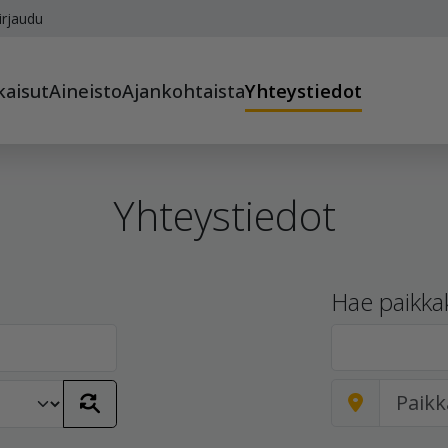
irjaudu
kaisut
Aineisto
Ajankohtaista
Yhteystiedot
Yhteystiedot
Hae paikka