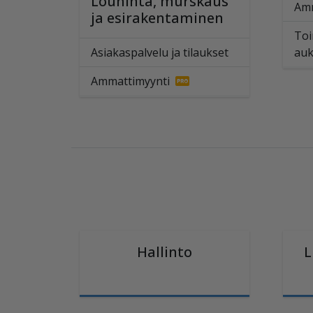
Louhinta, murskaus
Amm
ja esirakentaminen
Toi
Asiakaspalvelu ja tilaukset
auk
Ammattimyynti
Hallinto
L