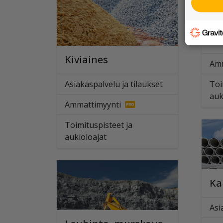
In
Kiviaines
Amm
Asiakaspalvelu ja tilaukset
Toi
auk
Ammattimyynti
Toimituspisteet ja
aukioloajat
Ka
Asi