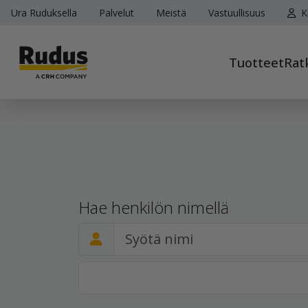
Ura Ruduksella
Palvelut
Meistä
Vastuullisuus
K
Tuotteet
Rat
Hae henkilön nimellä