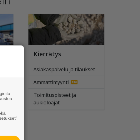
ain
Kierrätys
Asiakaspalvelu ja tilaukset
Ammattimyynti
ioita
Toimituspisteet ja
vustoa
aukioloajat
ekä
setukset”