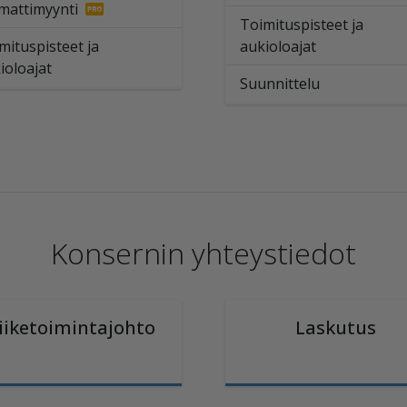
attimyynti
Toimituspisteet ja
mituspisteet ja
aukioloajat
ioloajat
Suunnittelu
Konsernin yhteystiedot
iiketoimintajohto
Laskutus