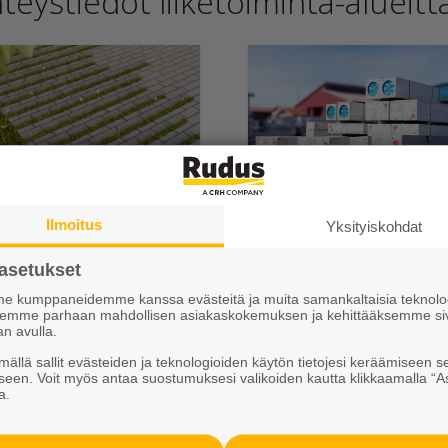
teystiedot liiketoiminta-alueitt
hakivet ja
Elpo-hormi
isematuotteet
Ammattimyynti
Ilmoitus
Yksityiskohdat
akaspalvelu ja tilaukset
Toimituspisteet ja
asetukset
attimyynti
aukioloajat
 kumppaneidemme kanssa evästeitä ja muita samankaltaisia teknolog
ksemme parhaan mahdollisen asiakaskokemuksen ja kehittääksemme si
mituspisteet ja
Suunnittelu
an avulla.
ioloajat
ällä sallit evästeiden ja teknologioiden käytön tietojesi keräämiseen s
Työmaapalvelut
seen. Voit myös antaa suostumuksesi valikoiden kautta klikkaamalla “A
a.