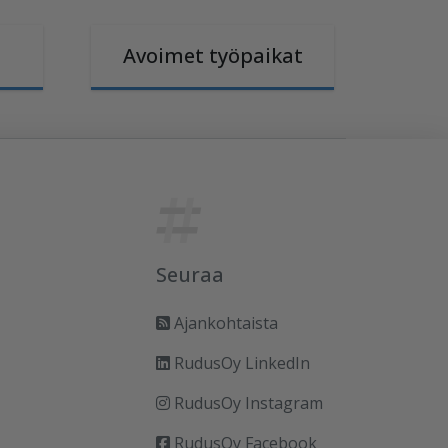
Avoimet työpaikat
Seuraa
Ajankohtaista
RudusOy LinkedIn
RudusOy Instagram
RudusOy Facebook