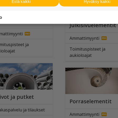
Estä kaikki
Hyväksy kaikki
fraelementit
Julkisivuelementit
attimyynti
Ammattimyynti
mituspisteet ja
Toimituspisteet ja
ioloajat
aukioloajat
ivot ja putket
Porraselementit
akaspalvelu ja tilaukset
Ammattimyynti