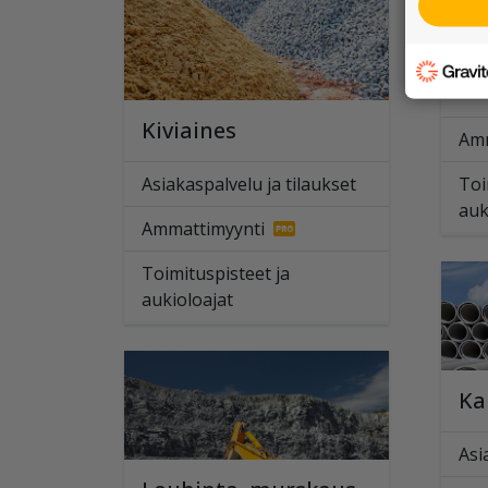
In
Kiviaines
Amm
Asiakaspalvelu ja tilaukset
Toi
auk
Ammattimyynti
Toimituspisteet ja
aukioloajat
Ka
Asi