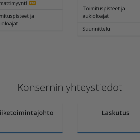
attimyynti
Toimituspisteet ja
mituspisteet ja
aukioloajat
ioloajat
Suunnittelu
Konsernin yhteystiedot
iiketoimintajohto
Laskutus