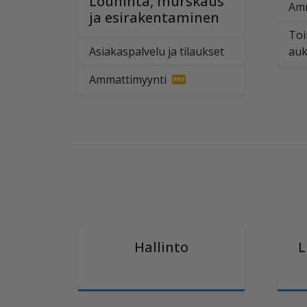
Louhinta, murskaus
Amm
ja esirakentaminen
Toi
Asiakaspalvelu ja tilaukset
auk
Ammattimyynti
Hallinto
L