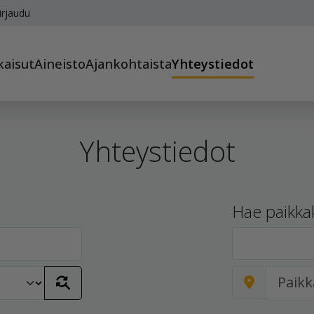
irjaudu
kaisut
Aineisto
Ajankohtaista
Yhteystiedot
Yhteystiedot
Hae paikka