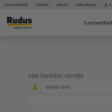
Ura Ruduksella
Palvelut
Meistä
Vastuullisuus
K
Tuotteet
Rat
Hae henkilön nimellä