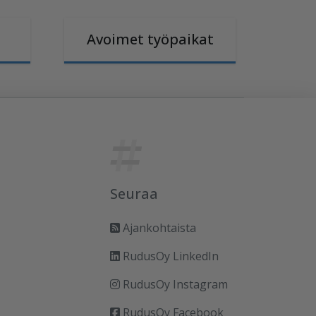
Avoimet työpaikat
Seuraa
Ajankohtaista
RudusOy LinkedIn
RudusOy Instagram
RudusOy Facebook