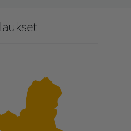
ilaukset
.