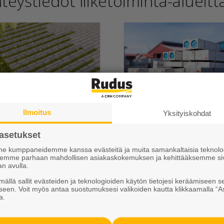
teystiedot liiketoiminta-alueitt
hakivet ja
Elpo-hormi
isematuotteet
Ammattimyynti
Ilmoitus
Yksityiskohdat
akaspalvelu ja tilaukset
Toimituspisteet ja
asetukset
attimyynti
aukioloajat
 kumppaneidemme kanssa evästeitä ja muita samankaltaisia teknolog
ksemme parhaan mahdollisen asiakaskokemuksen ja kehittääksemme si
mituspisteet ja
Suunnittelu
an avulla.
ioloajat
ällä sallit evästeiden ja teknologioiden käytön tietojesi keräämiseen s
Työmaapalvelut
seen. Voit myös antaa suostumuksesi valikoiden kautta klikkaamalla “A
a.