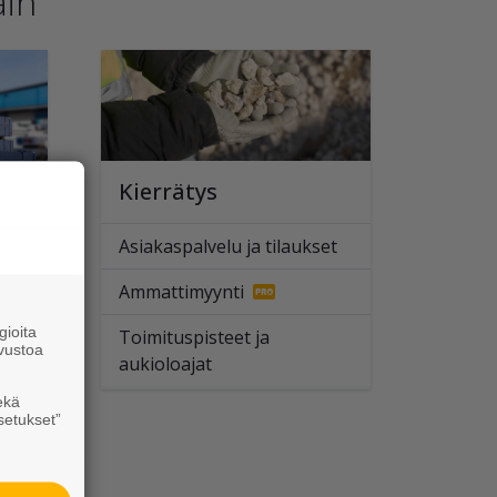
ain
Kierrätys
Asiakaspalvelu ja tilaukset
Ammattimyynti
ioita
Toimituspisteet ja
vustoa
aukioloajat
ekä
setukset”