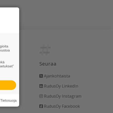
ioita
vustoa
ekä
Seuraa
setukset”
Ajankohtaista
RudusOy LinkedIn
RudusOy Instagram
Tietosuoja
RudusOy Facebook