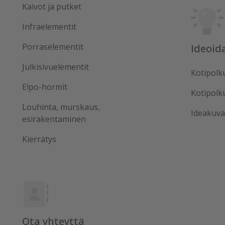
Kaivot ja putket
Infraelementit
Porraselementit
Ideoid
Julkisivuelementit
Kotipolk
Elpo-hormit
Kotipolk
Louhinta, murskaus,
Ideakuva
esirakentaminen
Kierrätys
Ota yhteyttä