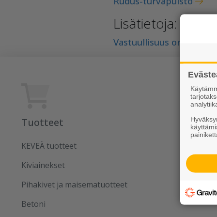
Rudus-turvapuisto
Lisätietoja:
Vastuullisuus on tekoja
Eväste
Käytämme
tarjota
analytiik
Hyväksym
Tuotteet
Rudus
käyttämi
painikett
KEVEÄ tuotteet
Uutiset
Kiviainekset
Referens
Pihakivet ja maisematuotteet
Tilaa uut
Betoni