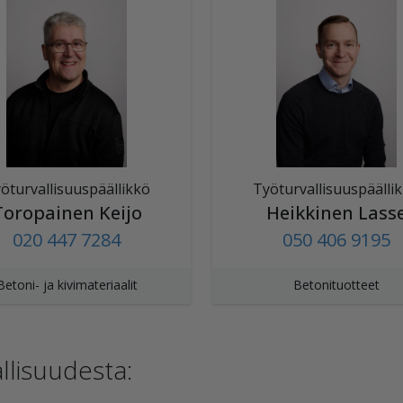
öturvallisuuspäällikkö
Työturvallisuuspäälli
Toropainen Keijo
Heikkinen Lass
020 447 7284
050 406 9195
Betoni- ja kivimateriaalit
Betonituotteet
allisuudesta: