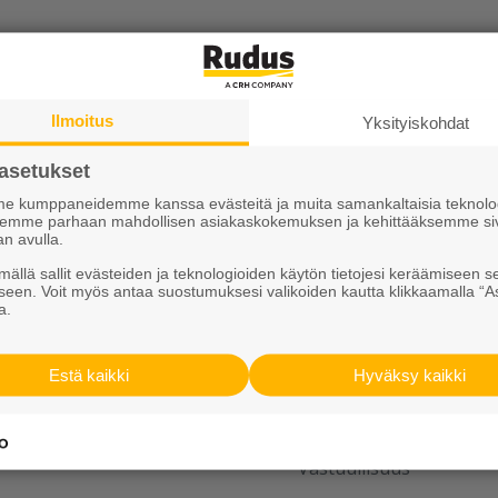
Ilmoitus
Yksityiskohdat
asetukset
 kumppaneidemme kanssa evästeitä ja muita samankaltaisia teknolog
ksemme parhaan mahdollisen asiakaskokemuksen ja kehittääksemme si
an avulla.
ällä sallit evästeiden ja teknologioiden käytön tietojesi keräämiseen s
Tutustu meihin
seen. Voit myös antaa suostumuksesi valikoiden kautta klikkaamalla “A
a.
Ura Ruduksella
Estä kaikki
Hyväksy kaikki
sit
Palvelut
iskirje
Meistä
Vastuullisuus