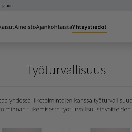
irjaudu
kaisut
Aineisto
Ajankohtaista
Yhteystiedot
Työturvallisuus
staa yhdessä liiketoimintojen kanssa työturvallisu
 toiminnan tukemisesta työturvallisuustavoitteiden