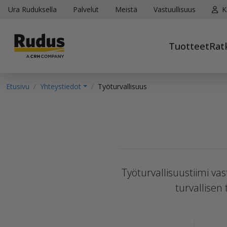
Ura Ruduksella
Palvelut
Meistä
Vastuullisuus
K
Tuotteet
Rat
Etusivu
Yhteystiedot
Työturvallisuus
Työturvallisuustiimi va
turvallisen