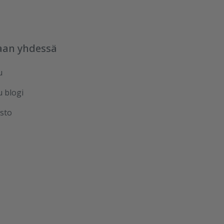
aan yhdessä
u
u blogi
sto