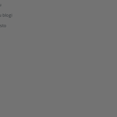
u
u blogi
sto