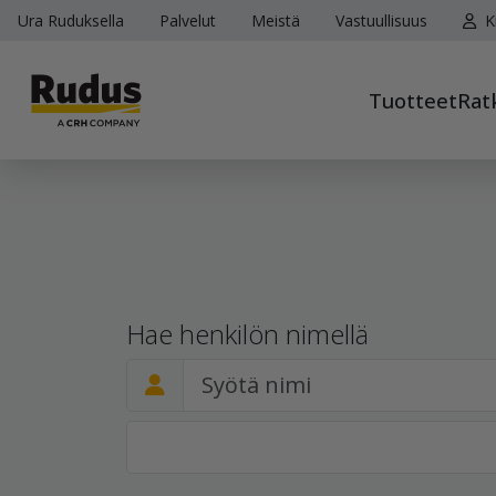
Ura Ruduksella
Palvelut
Meistä
Vastuullisuus
K
Tuotteet
Rat
Hae henkilön nimellä