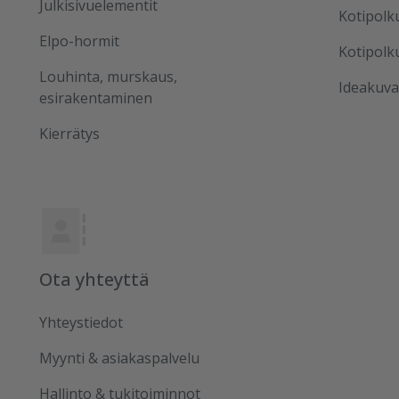
Julkisivuelementit
Kotipolk
Elpo-hormit
Kotipolk
Louhinta, murskaus,
Ideakuva
esirakentaminen
Kierrätys
Ota yhteyttä
Yhteystiedot
Myynti & asiakaspalvelu
Hallinto & tukitoiminnot