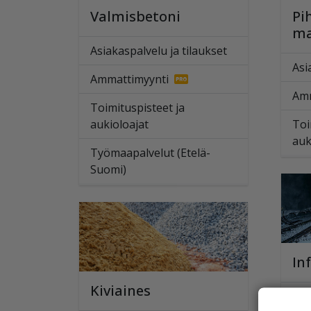
Valmisbetoni
Pi
ma
Asiakaspalvelu ja tilaukset
Asi
Ammattimyynti
Amm
Toimituspisteet ja
aukioloajat
Toi
auk
Työmaapalvelut (Etelä-
Suomi)
In
Kiviaines
Amm