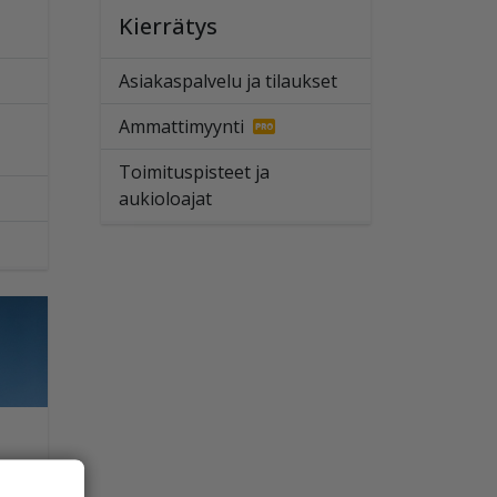
Kierrätys
Asiakaspalvelu ja tilaukset
Ammattimyynti
Toimituspisteet ja
aukioloajat