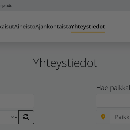
irjaudu
kaisut
Aineisto
Ajankohtaista
Yhteystiedot
Yhteystiedot
Hae paikka