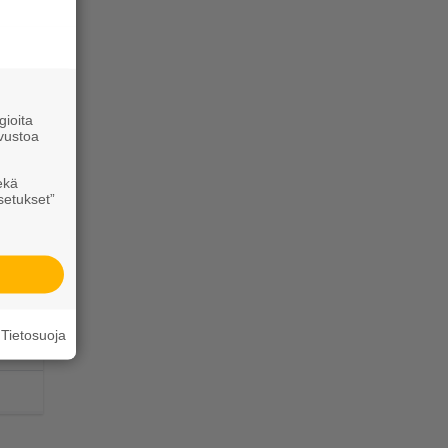
ioita
vustoa
ekä
setukset”
Tietosuoja