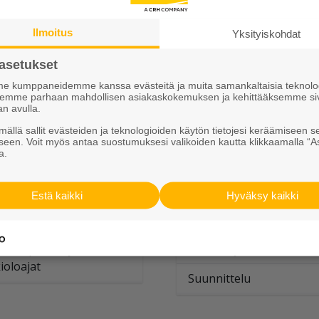
mituspisteet ja
Toimituspisteet ja
ioloajat
Ilmoitus
Yksityiskohdat
aukioloajat
asetukset
 kumppaneidemme kanssa evästeitä ja muita samankaltaisia teknolog
ksemme parhaan mahdollisen asiakaskokemuksen ja kehittääksemme si
an avulla.
ällä sallit evästeiden ja teknologioiden käytön tietojesi keräämiseen s
seen. Voit myös antaa suostumuksesi valikoiden kautta klikkaamalla “A
ivot ja putket
a.
Porraselementit
akaspalvelu ja tilaukset
Estä kaikki
Hyväksy kaikki
Ammattimyynti
attimyynti
Toimituspisteet ja
mituspisteet ja
aukioloajat
ioloajat
Suunnittelu