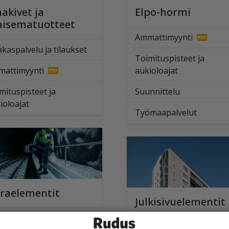
hakivet ja
Elpo-hormi
isematuotteet
Ammattimyynti
akaspalvelu ja tilaukset
Toimituspisteet ja
attimyynti
aukioloajat
mituspisteet ja
Suunnittelu
ioloajat
Työmaapalvelut
fraelementit
Julkisivuelementit
attimyynti
Ammattimyynti