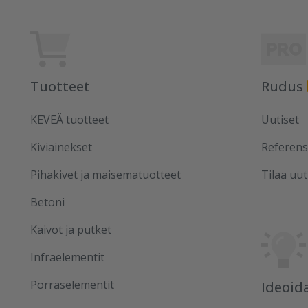
Tuotteet
Rudus
KEVEÄ tuotteet
Uutiset
Kiviainekset
Referens
Pihakivet ja maisematuotteet
Tilaa uut
Betoni
Kaivot ja putket
Infraelementit
Porraselementit
Ideoid