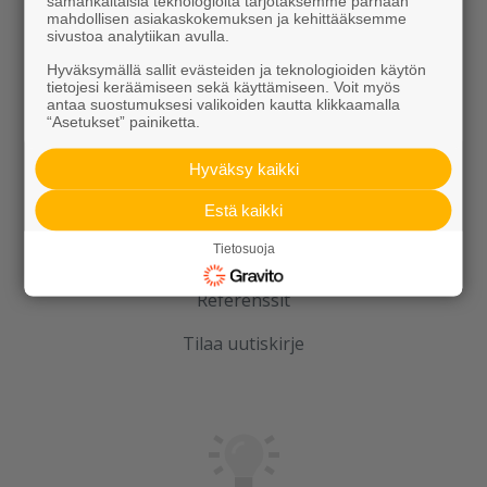
samankaltaisia teknologioita tarjotaksemme parhaan
mahdollisen asiakaskokemuksen ja kehittääksemme
Kierrätys
sivustoa analytiikan avulla.
Hyväksymällä sallit evästeiden ja teknologioiden käytön
tietojesi keräämiseen sekä käyttämiseen. Voit myös
antaa suostumuksesi valikoiden kautta klikkaamalla
“Asetukset” painiketta.
Hyväksy kaikki
Rudus
Estä kaikki
Tietosuoja
Uutiset
Referenssit
Tilaa uutiskirje