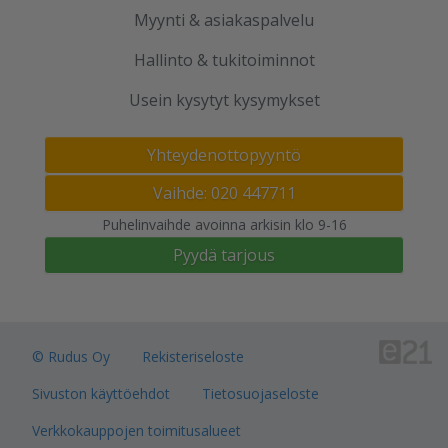
Myynti & asiakaspalvelu
Hallinto & tukitoiminnot
Usein kysytyt kysymykset
Yhteydenottopyyntö
Vaihde: 020 447711
Puhelinvaihde avoinna arkisin klo 9-16
Pyydä tarjous
© Rudus Oy
Rekisteriseloste
Sivuston käyttöehdot
Tietosuojaseloste
Verkkokauppojen toimitusalueet