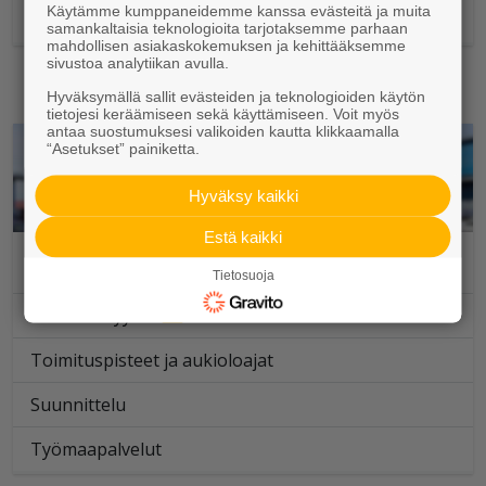
Käytämme kumppaneidemme kanssa evästeitä ja muita
Toimituspisteet ja aukioloajat
samankaltaisia teknologioita tarjotaksemme parhaan
mahdollisen asiakaskokemuksen ja kehittääksemme
sivustoa analytiikan avulla.
Hyväksymällä sallit evästeiden ja teknologioiden käytön
tietojesi keräämiseen sekä käyttämiseen. Voit myös
antaa suostumuksesi valikoiden kautta klikkaamalla
“Asetukset” painiketta.
Hyväksy kaikki
Estä kaikki
Elpo-hormi
Tietosuoja
Ammattimyynti
Toimituspisteet ja aukioloajat
Suunnittelu
Työmaapalvelut