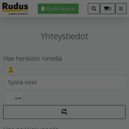
Pyydä tarjous
0
Yhteystiedot
Hae henkilön nimellä