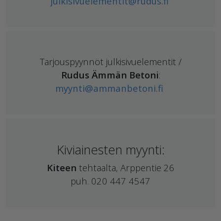
julkisivuelementit@rudus.fi
Tarjouspyynnöt julkisivuelementit /
Rudus Ämmän Betoni
:
myynti@ammanbetoni.fi
Kiviainesten myynti:
Kiteen
tehtaalta, Arppentie 26
puh. 020 447 4547