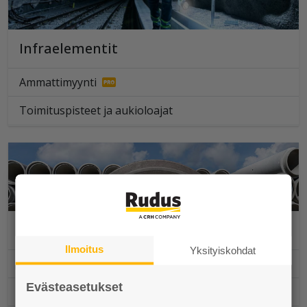
Infraelementit
Ammattimyynti
Toimituspisteet ja aukioloajat
Kaivot ja putket
Ilmoitus
Yksityiskohdat
Asiakaspalvelu ja tilaukset
Evästeasetukset
Ammattimyynti