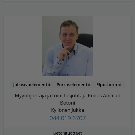
Julkisivuelementit
Porraselementit
Elpo-hormit
Myyntijohtaja ja toimitusjohtaja Rudus Ämmän
Betoni
Kyllönen Jukka
044 019 6707
Betonituotteet