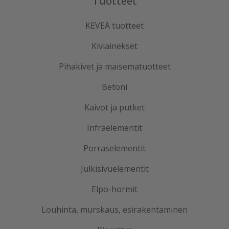
Tuotteet
KEVEÄ tuotteet
Kiviainekset
Pihakivet ja maisematuotteet
Betoni
Kaivot ja putket
Infraelementit
Porraselementit
Julkisivuelementit
Elpo-hormit
Louhinta, murskaus, esirakentaminen