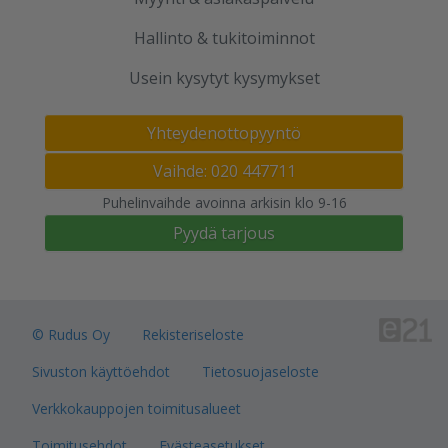
Hallinto & tukitoiminnot
Usein kysytyt kysymykset
Yhteydenottopyyntö
Vaihde: 020 447711
Puhelinvaihde avoinna arkisin klo 9-16
Pyydä tarjous
© Rudus Oy
Rekisteriseloste
Sivuston käyttöehdot
Tietosuojaseloste
Verkkokauppojen toimitusalueet
Toimitusehdot
Evästeasetukset