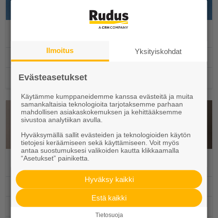
Julkisivuelementit
Ilmoitus
Yksityiskohdat
Ammattimyynti
Toimituspisteet ja aukioloajat
Evästeasetukset
Käytämme kumppaneidemme kanssa evästeitä ja muita
samankaltaisia teknologioita tarjotaksemme parhaan
mahdollisen asiakaskokemuksen ja kehittääksemme
sivustoa analytiikan avulla.
Hyväksymällä sallit evästeiden ja teknologioiden käytön
tietojesi keräämiseen sekä käyttämiseen. Voit myös
antaa suostumuksesi valikoiden kautta klikkaamalla
“Asetukset” painiketta.
Porraselementit
Hyväksy kaikki
Ammattimyynti
Estä kaikki
Toimituspisteet ja aukioloajat
Tietosuoja