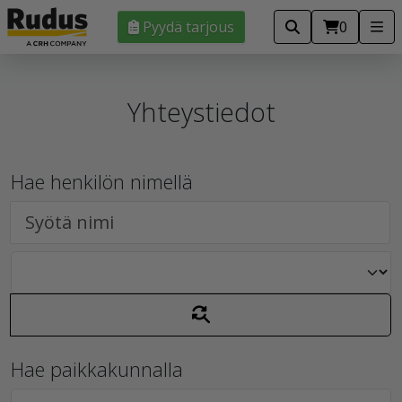
Pyydä tarjous
0
Yhteystiedot
Hae henkilön nimellä
Hae paikkakunnalla