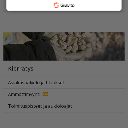
Suunnittelu
Kierrätys
Asiakaspalvelu ja tilaukset
Ammattimyynti
Toimituspisteet ja aukioloajat