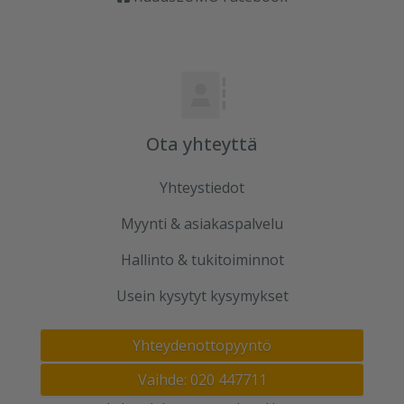
Ota yhteyttä
Yhteystiedot
Myynti & asiakaspalvelu
Hallinto & tukitoiminnot
Usein kysytyt kysymykset
Yhteydenottopyyntö
Vaihde: 020 447711