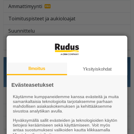
Ammattimyynti
Toimituspisteet ja aukioloajat
Suunnittelu
Työmaapalvelut
Ilmoitus
Yksityiskohdat
Evästeasetukset
Julkisivuelementit
Käytämme kumppaneidemme kanssa evästeitä ja muita
samankaltaisia teknologioita tarjotaksemme parhaan
mahdollisen asiakaskokemuksen ja kehittääksemme
Ammattimyynti
sivustoa analytiikan avulla.
Hyväksymällä sallit evästeiden ja teknologioiden käytön
Toimituspisteet ja aukioloajat
tietojesi keräämiseen sekä käyttämiseen. Voit myös
antaa suostumuksesi valikoiden kautta klikkaamalla