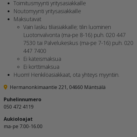
Toimitusmyynti yritysasiakkaille
Noutomyynti yritysasiakkaille
Maksutavat
Vain lasku tiliasiakkaille; tilin luominen
Luotonvalvonta (ma-pe 8-16) puh. 020 447
7530 tai Palvelukeskus (ma-pe 7-16) puh. 020
447 7400
Ei käteismaksua
Ei korttimaksua
Huom! Henkilöasiakkaat, ota yhteys myyntiin.
Hermanonkimaantie 221, 04660 Mäntsälä
Puhelinnumero
050 472 4119
Aukioloajat
ma-pe 7.00-16.00