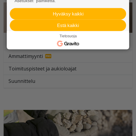
“Asetukset” painiketta.
Hyväksy kaikki
Estä kaikki
Tietosuoja
Porraselementit
Ammattimyynti
Toimituspisteet ja aukioloajat
Suunnittelu