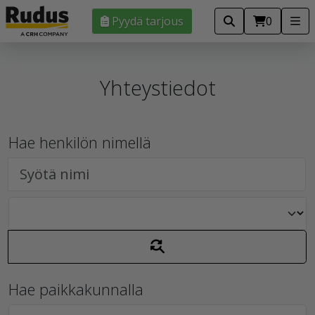
Pyydä tarjous
0
Yhteystiedot
Hae henkilön nimellä
Hae paikkakunnalla