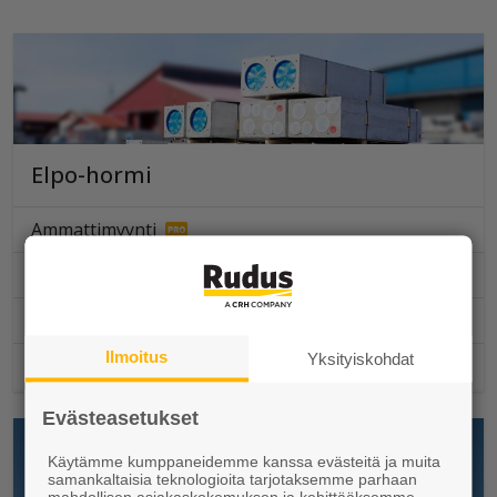
Elpo-hormi
Ammattimyynti
Toimituspisteet ja aukioloajat
Suunnittelu
Ilmoitus
Yksityiskohdat
Työmaapalvelut
Evästeasetukset
Käytämme kumppaneidemme kanssa evästeitä ja muita
samankaltaisia teknologioita tarjotaksemme parhaan
mahdollisen asiakaskokemuksen ja kehittääksemme