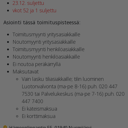
23.12. suljettu
vkot 52 ja 1 suljettu
Asiointi tässä toimituspisteessä:
Toimitusmyynti yritysasiakkaille
Noutomyynti yritysasiakkaille
Toimitusmyynti henkilöasiakkaille
Noutomyynti henkilöasiakkaille
Ei noutoa peräkärryllä
Maksutavat
Vain lasku tiliasiakkaille; tilin luominen
Luotonvalvonta (ma-pe 8-16) puh. 020 447
7530 tai Palvelukeskus (ma-pe 7-16) puh. 020
447 7400
Ei käteismaksua
Ei korttimaksua
Hämeenlinnantie 55, 01940 Nurmijärvi