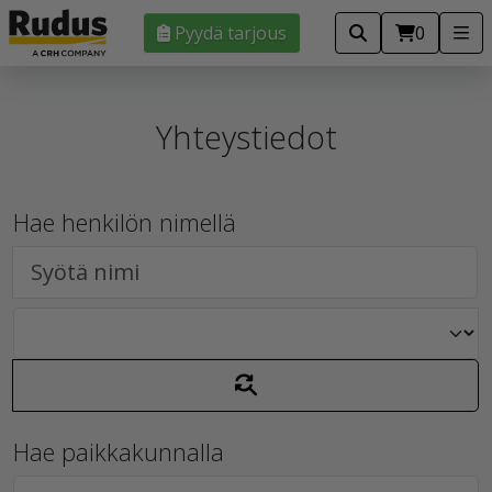
Pyydä tarjous
0
Yhteystiedot
Hae henkilön nimellä
Hae paikkakunnalla