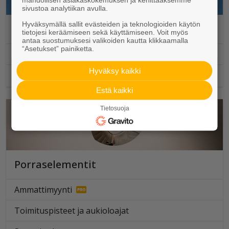
sivustoa analytiikan avulla.
Hyväksymällä sallit evästeiden ja teknologioiden käytön
Julkisivuelementit
tietojesi keräämiseen sekä käyttämiseen. Voit myös
antaa suostumuksesi valikoiden kautta klikkaamalla
“Asetukset” painiketta.
Ammattimyynti
Hyväksy kaikki
Toimituspisteet ja aukioloajat
Estä kaikki
Tietosuoja
Porraselementit
Ammattimyynti
Toimituspisteet ja aukioloajat