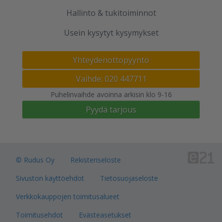
Hallinto & tukitoiminnot
Usein kysytyt kysymykset
Yhteydenottopyyntö
Vaihde: 020 447711
Puhelinvaihde avoinna arkisin klo 9-16
Pyydä tarjous
© Rudus Oy
Rekisteriseloste
Sivuston käyttöehdot
Tietosuojaseloste
Verkkokauppojen toimitusalueet
Toimitusehdot
Evästeasetukset