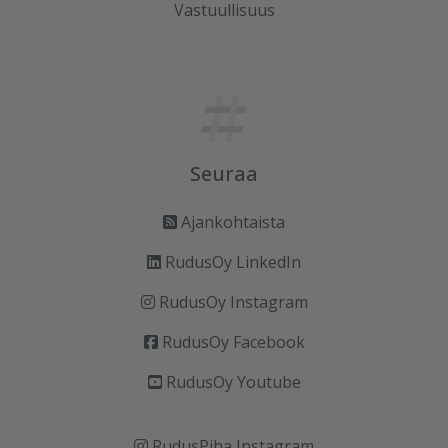
Vastuullisuus
Seuraa
Ajankohtaista
RudusOy LinkedIn
RudusOy Instagram
RudusOy Facebook
RudusOy Youtube
RudusPiha Instagram