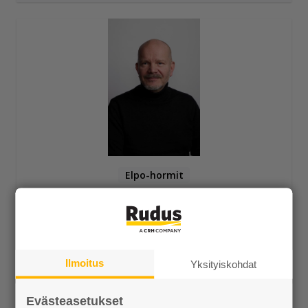
Elpo-hormit
Elementtisuunnittelija
Kari Antti
020 447 7436
Ilmoitus
Yksityiskohdat
Evästeasetukset