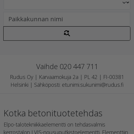
Vaihde 020 447 711
Rudus Oy | Karvaamokuja 2a | PL 42 | FI-00381
Helsinki | Sähköposti: etunimi.sukunimi@rudus.fi
Kotka betonituotetehdas
Elpo-talotekniikkaelementti on tehdasvalmis
kerrostalon LVIS-nousuputkistoelementti. Elementtiin