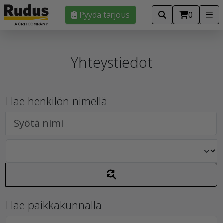
Pyydä tarjous
0
Yhteystiedot
Hae henkilön nimellä
Hae paikkakunnalla