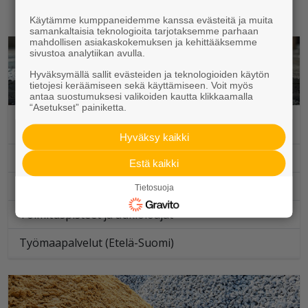
Yhteystiedot liiketoiminta-alueittain
Käytämme kumppaneidemme kanssa evästeitä ja muita
samankaltaisia teknologioita tarjotaksemme parhaan
mahdollisen asiakaskokemuksen ja kehittääksemme
sivustoa analytiikan avulla.
Hyväksymällä sallit evästeiden ja teknologioiden käytön
tietojesi keräämiseen sekä käyttämiseen. Voit myös
antaa suostumuksesi valikoiden kautta klikkaamalla
“Asetukset” painiketta.
Valmisbetoni
Hyväksy kaikki
Asiakaspalvelu ja tilaukset
Estä kaikki
Ammattimyynti
Tietosuoja
Toimituspisteet ja aukioloajat
Työmaapalvelut (Etelä-Suomi)