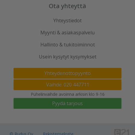
Ota yhteyttä
Yhteystiedot
Myynti & asiakaspalvelu
Hallinto & tukitoiminnot
Usein kysytyt kysymykset
Yhteydenottopyyntö
Vaihde: 020 447711
Puhelinvaihde avoinna arkisin klo 9-16
Pyydä tarjous
© Rudus Oy
Rekisteriseloste