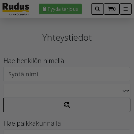
Pyydä tarjous
0
Yhteystiedot
Hae henkilön nimellä
Hae paikkakunnalla