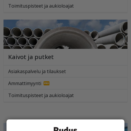
Toimituspisteet ja aukioloajat
Kaivot ja putket
Asiakaspalvelu ja tilaukset
Ammattimyynti
Toimituspisteet ja aukioloajat