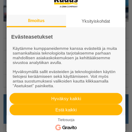
Ilmoitus
Yksityiskohdat
Elpo-hormi
Evästeasetukset
Ammattimyynti
Käytämme kumppaneidemme kanssa evästeitä ja muita
samankaltaisia teknologioita tarjotaksemme parhaan
Toimituspisteet ja aukioloajat
mahdollisen asiakaskokemuksen ja kehittääksemme
sivustoa analytiikan avulla.
Suunnittelu
Hyväksymällä sallit evästeiden ja teknologioiden käytön
tietojesi keräämiseen sekä käyttämiseen. Voit myös
Työmaapalvelut
antaa suostumuksesi valikoiden kautta klikkaamalla
“Asetukset” painiketta.
Hyväksy kaikki
Estä kaikki
Tietosuoja
Julkisivuelementit