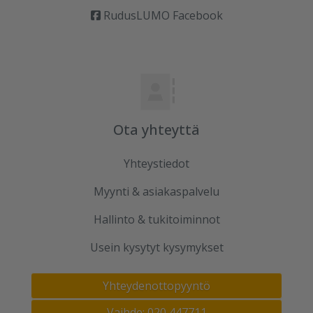
RudusLUMO Facebook
Ota yhteyttä
Yhteystiedot
Myynti & asiakaspalvelu
Hallinto & tukitoiminnot
Usein kysytyt kysymykset
Yhteydenottopyyntö
Vaihde: 020 447711