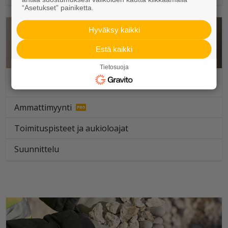
“Asetukset” painiketta.
Hyväksy kaikki
Estä kaikki
Tietosuoja
Porraselementit
Ammattimyynti
Toimituspisteet ja aukioloajat
Suunnittelu