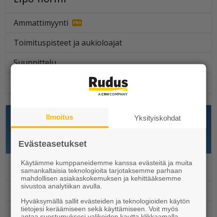
Ammattimyynti
Toimituspisteet ja aukioloajat
Suunnittelu
Työmaapalvelut
Ilmoitus
Yksityiskohdat
Evästeasetukset
Käytämme kumppaneidemme kanssa evästeitä ja muita
Julkisivuelementit
samankaltaisia teknologioita tarjotaksemme parhaan
mahdollisen asiakaskokemuksen ja kehittääksemme
sivustoa analytiikan avulla.
Ammattimyynti
Hyväksymällä sallit evästeiden ja teknologioiden käytön
tietojesi keräämiseen sekä käyttämiseen. Voit myös
Toimituspisteet ja aukioloajat
antaa suostumuksesi valikoiden kautta klikkaamalla