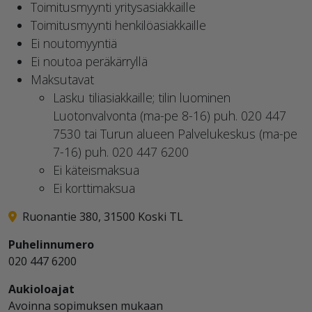
Toimitusmyynti yritysasiakkaille
Toimitusmyynti henkilöasiakkaille
Ei noutomyyntiä
Ei noutoa peräkärryllä
Maksutavat
Lasku tiliasiakkaille; tilin luominen
Luotonvalvonta (ma-pe 8-16) puh. 020 447
7530 tai Turun alueen Palvelukeskus (ma-pe
7-16) puh. 020 447 6200
Ei käteismaksua
Ei korttimaksua
Ruonantie 380, 31500 Koski TL
Puhelinnumero
020 447 6200
Aukioloajat
Avoinna sopimuksen mukaan