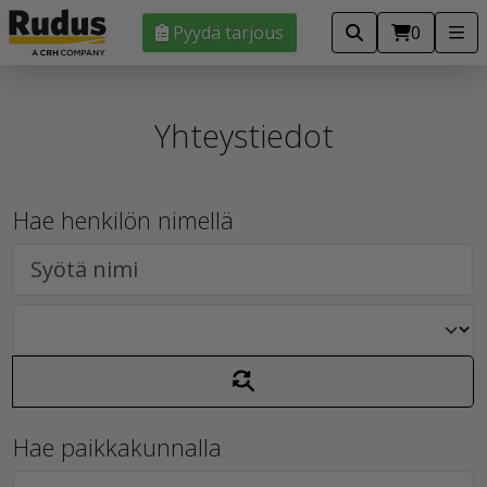
Pyydä tarjous
0
Yhteystiedot
Hae henkilön nimellä
Hae paikkakunnalla