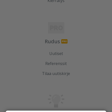
Kierrätys
Rudus
Uutiset
Referenssit
Tilaa uutiskirje