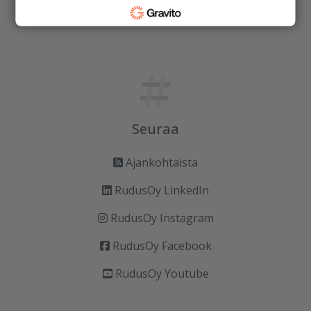
Vastuullisuus
Seuraa
Ajankohtaista
RudusOy LinkedIn
RudusOy Instagram
RudusOy Facebook
RudusOy Youtube