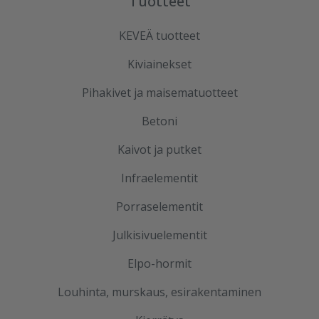
Tuotteet
KEVEÄ tuotteet
Kiviainekset
Pihakivet ja maisematuotteet
Betoni
Kaivot ja putket
Infraelementit
Porraselementit
Julkisivuelementit
Elpo-hormit
Louhinta, murskaus, esirakentaminen