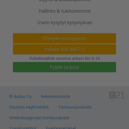
Hallinto & tukitoiminnot
Usein kysytyt kysymykset
Yhteydenottopyyntö
Vaihde: 020 447711
Puhelinvaihde avoinna arkisin klo 9-16
Pyydä tarjous
© Rudus Oy
Rekisteriseloste
Sivuston käyttöehdot
Tietosuojaseloste
Verkkokauppojen toimitusalueet
Toimitusehdot
Evästeasetukset