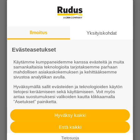
Ideoidaan yhdessä
Kotipolku
Kotipolku blogi
Ilmoitus
Yksityiskohdat
Ideakuvasto
Evästeasetukset
Käytämme kumppaneidemme kanssa evästeitä ja muita
samankaltaisia teknologioita tarjotaksemme parhaan
mahdollisen asiakaskokemuksen ja kehittääksemme
sivustoa analytiikan avulla.
Hyväksymällä sallit evästeiden ja teknologioiden käytön
tietojesi keräämiseen sekä käyttämiseen. Voit myös
Tutustu meihin
antaa suostumuksesi valikoiden kautta klikkaamalla
“Asetukset” painiketta.
Ura Ruduksella
Hyväksy kaikki
Palvelut
Estä kaikki
Meistä
Tietosuoja