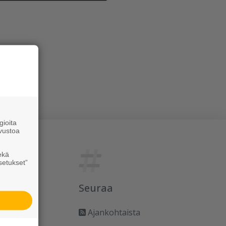
ioita
vustoa
ekä
setukset”
Seuraa
Ajankohtaista