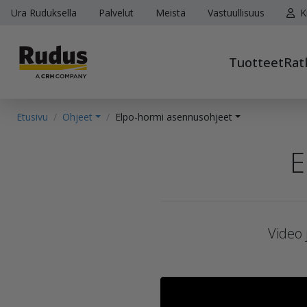
Ura Ruduksella
Palvelut
Meistä
Vastuullisuus
K
Tuotteet
Rat
Etusivu
Ohjeet
Elpo-hormi asennusohjeet
E
Video