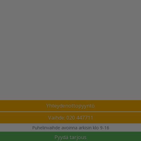
Yhteydenottopyyntö
Vaihde: 020 447711
Puhelinvaihde avoinna arkisin klo 9-16
Pyydä tarjous