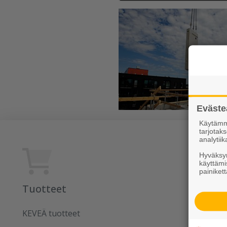
Eväste
Käytämme
tarjota
analytiik
Hyväksym
käyttämi
painikett
Tuotteet
Rudus
KEVEÄ tuotteet
Uutiset