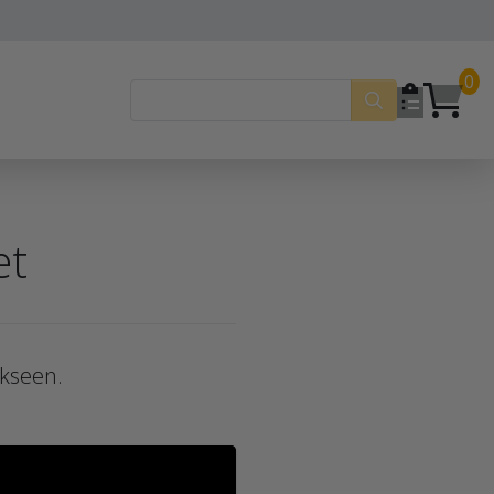
0
et
kseen.