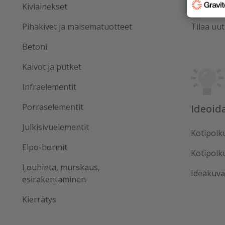
Kiviainekset
Referens
Pihakivet ja maisematuotteet
Tilaa uut
Betoni
Kaivot ja putket
Infraelementit
Porraselementit
Ideoid
Julkisivuelementit
Kotipolk
Elpo-hormit
Kotipolk
Louhinta, murskaus,
Ideakuva
esirakentaminen
Kierrätys