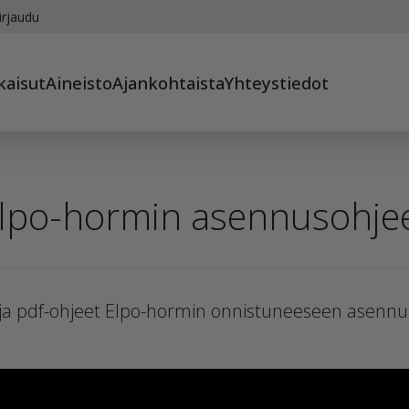
irjaudu
kaisut
Aineisto
Ajankohtaista
Yhteystiedot
lpo-hormin asennusohje
 ja pdf-ohjeet Elpo-hormin onnistuneeseen asennu