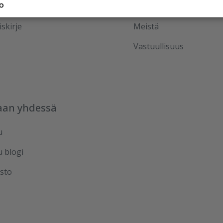
sit
Palvelut
iskirje
Meistä
Vastuullisuus
aan yhdessä
u
u blogi
sto