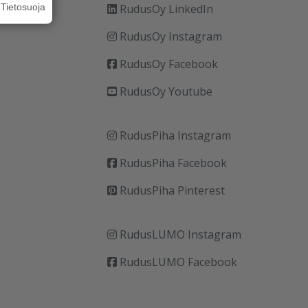
Tietosuoja
RudusOy LinkedIn
RudusOy Instagram
RudusOy Facebook
RudusOy Youtube
RudusPiha Instagram
RudusPiha Facebook
RudusPiha Pinterest
RudusLUMO Instagram
RudusLUMO Facebook