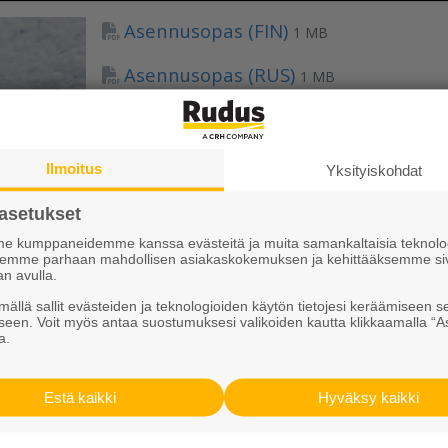
Asennusopas (FIN)
1 MB
Asennusopas (RUS)
1 MB
Installation Guide
1 MB
Montageanvisningar
1 MB
Ilmoitus
Yksityiskohdat
Paigaldusjuhis
1 MB
asetukset
 kumppaneidemme kanssa evästeitä ja muita samankaltaisia teknolog
ksemme parhaan mahdollisen asiakaskokemuksen ja kehittääksemme si
an avulla.
ällä sallit evästeiden ja teknologioiden käytön tietojesi keräämiseen s
seen. Voit myös antaa suostumuksesi valikoiden kautta klikkaamalla “A
a.
Tutustu meihin
Estä kaikki
Hyväksy kaikki
Ura Ruduksella