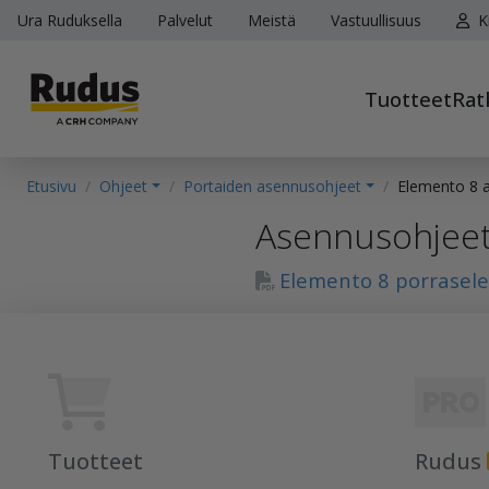
Ura Ruduksella
Palvelut
Meistä
Vastuullisuus
K
Tuotteet
Rat
Etusivu
Ohjeet
Portaiden asennusohjeet
Elemento 8 
Asennusohjee
Elemento 8 porrasel
Tuotteet
Rudus