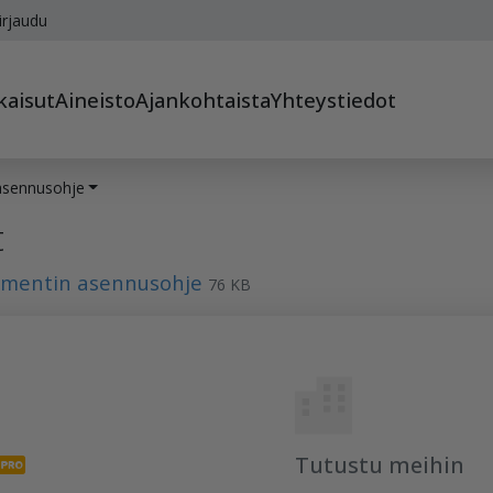
irjaudu
kaisut
Aineisto
Ajankohtaista
Yhteystiedot
asennusohje
t
ementin asennusohje
76 KB
Tutustu meihin