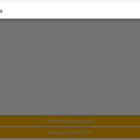
Yhteydenottopyyntö
Vaihde: 020 447711