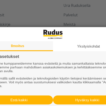
Ura Ruduksella
sit
Palvelut
iskirje
Meistä
Vastuullisuus
Ilmoitus
Yksityiskohdat
asetukset
aan yhdessä
 kumppaneidemme kanssa evästeitä ja muita samankaltaisia teknolog
ksemme parhaan mahdollisen asiakaskokemuksen ja kehittääksemme si
an avulla.
u
ällä sallit evästeiden ja teknologioiden käytön tietojesi keräämiseen s
seen. Voit myös antaa suostumuksesi valikoiden kautta klikkaamalla “A
u blogi
a.
sto
Estä kaikki
Hyväksy kaikki