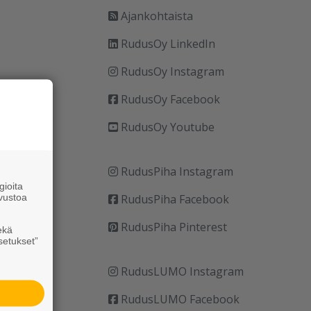
Ajankohtaista
RudusOy LinkedIn
RudusOy Instagram
RudusOy Facebook
RudusOy Youtube
RudusPiha Instagram
ioita
vustoa
RudusPiha Facebook
RudusPiha Pinterest
ekä
setukset”
RudusLUMO Instagram
RudusLUMO Facebook