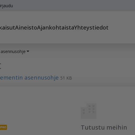
irjaudu
kaisut
Aineisto
Ajankohtaista
Yhteystiedot
 asennusohje
t
lementin asennusohje
51 KB
Tutustu meihin