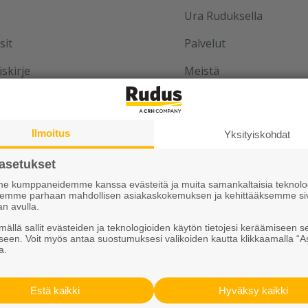
Ura Ruduksella
sit
Palvelut
iskirje
Meistä
Vastuullisuus
Ilmoitus
Yksityiskohdat
asetukset
aan yhdessä
 kumppaneidemme kanssa evästeitä ja muita samankaltaisia teknolog
ksemme parhaan mahdollisen asiakaskokemuksen ja kehittääksemme si
an avulla.
u
ällä sallit evästeiden ja teknologioiden käytön tietojesi keräämiseen s
seen. Voit myös antaa suostumuksesi valikoiden kautta klikkaamalla “A
u blogi
a.
sto
Estä kaikki
Hyväksy kaikki