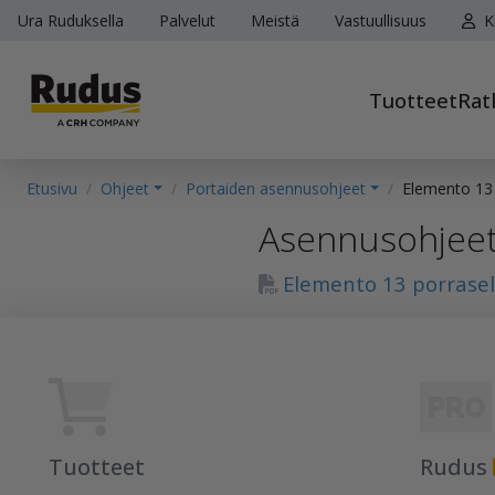
Ura Ruduksella
Palvelut
Meistä
Vastuullisuus
K
Tuotteet
Rat
Etusivu
Ohjeet
Portaiden asennusohjeet
Elemento 13
Asennusohjee
Elemento 13 porrase
Tuotteet
Rudus