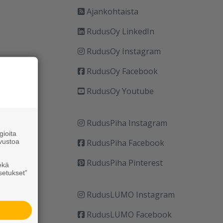
Ajankohtaista
RudusOy LinkedIn
RudusOy Instagram
RudusOy Facebook
RudusOy Youtube
RudusPiha Instagram
ioita
vustoa
RudusPiha Facebook
RudusPiha Pinterest
ekä
setukset”
RudusLUMO Instagram
RudusLUMO Facebook