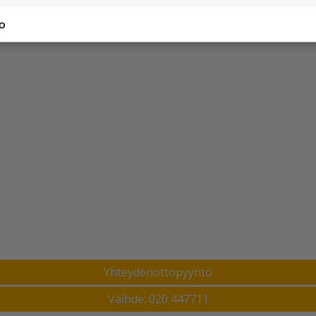
Yhteydenottopyyntö
Vaihde: 020 447711