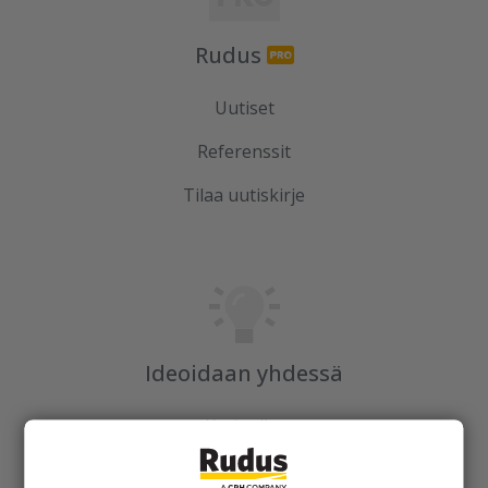
Rudus
Uutiset
Referenssit
Tilaa uutiskirje
Ideoidaan yhdessä
Kotipolku
Kotipolku blogi