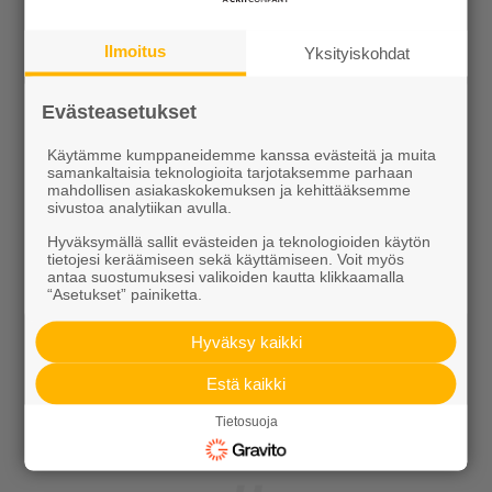
Ideakuvasto
Ilmoitus
Yksityiskohdat
Evästeasetukset
Käytämme kumppaneidemme kanssa evästeitä ja muita
samankaltaisia teknologioita tarjotaksemme parhaan
mahdollisen asiakaskokemuksen ja kehittääksemme
Tutustu meihin
sivustoa analytiikan avulla.
Hyväksymällä sallit evästeiden ja teknologioiden käytön
Ura Ruduksella
tietojesi keräämiseen sekä käyttämiseen. Voit myös
antaa suostumuksesi valikoiden kautta klikkaamalla
“Asetukset” painiketta.
Palvelut
Hyväksy kaikki
Meistä
Estä kaikki
Vastuullisuus
Tietosuoja