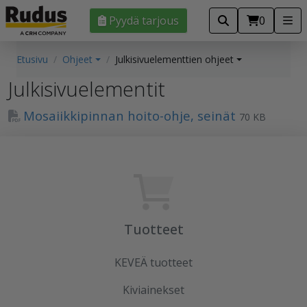
Pyydä tarjous
0
Etusivu
Ohjeet
Julkisivuelementtien ohjeet
Julkisivuelementit
Mosaiikkipinnan hoito-ohje, seinät
70 KB
Tuotteet
KEVEÄ tuotteet
Kiviainekset