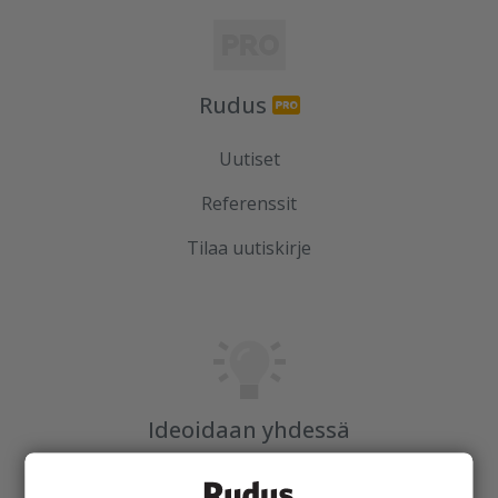
Rudus
Uutiset
Referenssit
Tilaa uutiskirje
Ideoidaan yhdessä
Kotipolku