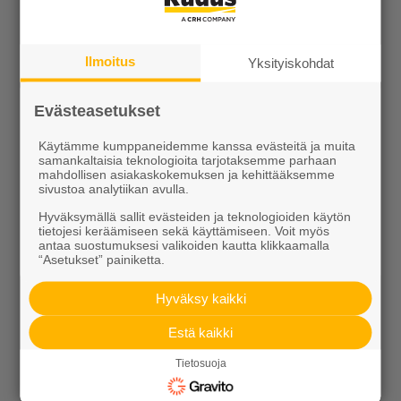
Kotipolku blogi
Ideakuvasto
Ilmoitus
Yksityiskohdat
Evästeasetukset
Käytämme kumppaneidemme kanssa evästeitä ja muita
samankaltaisia teknologioita tarjotaksemme parhaan
mahdollisen asiakaskokemuksen ja kehittääksemme
sivustoa analytiikan avulla.
Tutustu meihin
Hyväksymällä sallit evästeiden ja teknologioiden käytön
tietojesi keräämiseen sekä käyttämiseen. Voit myös
antaa suostumuksesi valikoiden kautta klikkaamalla
Ura Ruduksella
“Asetukset” painiketta.
Palvelut
Hyväksy kaikki
Meistä
Estä kaikki
Vastuullisuus
Tietosuoja