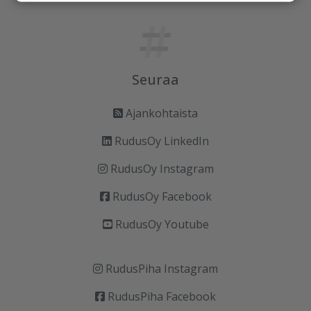
Seuraa
Ajankohtaista
RudusOy LinkedIn
RudusOy Instagram
RudusOy Facebook
RudusOy Youtube
RudusPiha Instagram
RudusPiha Facebook