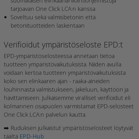
suomalaisen elinkaariarviointiohjelmistoja
tarjoavan One Click LCA:n kanssa
Soveltuu sekä valmisbetonin että
betonituotteiden laskentaan​
Verifioidut ympäristöseloste EPD:t
EPD-ympäristöselosteessa annetaan tietoa
tuotteen ympäristövaikutuksista. Niiden avulla
voidaan kertoa tuotteen ympäristövaikutuksista
koko sen elinkaaren ajan - raaka-aineiden
louhinnasta valmistukseen, jakeluun, käyttöön ja
hävittämiseen. Julkaisemme viralliset verifioidut eli
kolmannen osapuolen varmistamat EPD-selosteet
One Click LCA:n palvelun kautta.
➡️ Ruduksen julkaistut ympäristöselosteet löytyvät
täältä
EPD-Hub