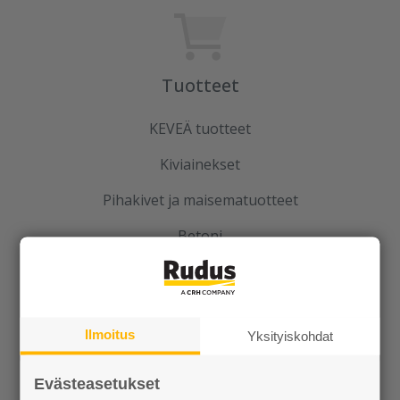
Tuotteet
KEVEÄ tuotteet
Kiviainekset
Pihakivet ja maisematuotteet
Betoni
Kaivot ja putket
Infraelementit
Ilmoitus
Yksityiskohdat
Porraselementit
Julkisivuelementit
Evästeasetukset