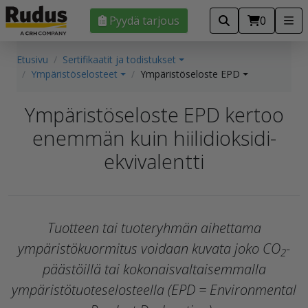
Pyydä tarjous
0
Etusivu
Sertifikaatit ja todistukset
Ympäristöselosteet
Ympäristöseloste EPD
Ympäristöseloste EPD kertoo
enemmän kuin hiilidioksidi-
ekvivalentti
Tuotteen tai tuoteryhmän aihettama
ympäristökuormitus voidaan kuvata joko CO
-
2
päästöillä tai kokonaisvaltaisemmalla
ympäristötuoteselosteella (EPD = Environmental