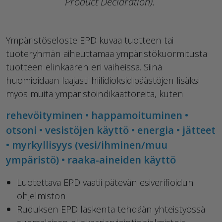
Product Declaration).
Ympäristöseloste EPD kuvaa tuotteen tai
tuoteryhmän aiheuttamaa ympäristökuormitusta
tuotteen elinkaaren eri vaiheissa.​ Siinä
huomioidaan laajasti hiilidioksidipäästöjen lisäksi
myös muita ympäristöindikaattoreita, kuten
rehevöityminen • happamoituminen •
otsoni • vesistöjen käyttö • energia • jätteet
• myrkyllisyys (vesi/ihminen/muu
ympäristö) • raaka-aineiden käyttö
Luotettava EPD vaatii pätevän esiverifioidun
ohjelmiston​
Ruduksen EPD laskenta tehdään yhteistyössä