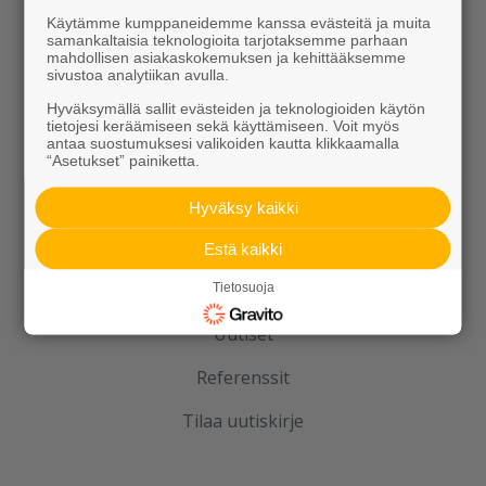
Elpo-hormit
Käytämme kumppaneidemme kanssa evästeitä ja muita
samankaltaisia teknologioita tarjotaksemme parhaan
mahdollisen asiakaskokemuksen ja kehittääksemme
Louhinta, murskaus, esirakentaminen
sivustoa analytiikan avulla.
Kierrätys
Hyväksymällä sallit evästeiden ja teknologioiden käytön
tietojesi keräämiseen sekä käyttämiseen. Voit myös
antaa suostumuksesi valikoiden kautta klikkaamalla
“Asetukset” painiketta.
Hyväksy kaikki
Estä kaikki
Rudus
Tietosuoja
Uutiset
Referenssit
Tilaa uutiskirje