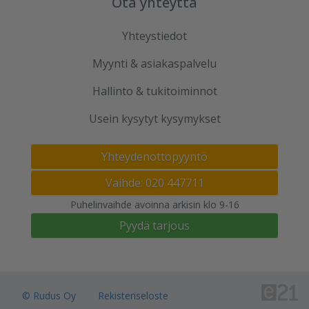
Ota yhteyttä
Yhteystiedot
Myynti & asiakaspalvelu
Hallinto & tukitoiminnot
Usein kysytyt kysymykset
Yhteydenottopyyntö
Vaihde: 020 447711
Puhelinvaihde avoinna arkisin klo 9-16
Pyydä tarjous
© Rudus Oy
Rekisteriseloste