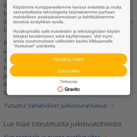
optimoitu rakenne sekä vähähiilinen betoni ja
Käytämme kumppaneidemme kanssa evästeitä ja muita
teräs. Elementtien optimointi vaatii tarkkaa
samankaltaisia teknologioita tarjotaksemme parhaan
mahdollisen asiakaskokemuksen ja kehittääksemme
suunnittelua, ymmärrystä rakenteista ja työmaiden
sivustoa analytiikan avulla.
tarpeista.
Hyväksymällä sallit evästeiden ja teknologioiden käytön
tietojesi keräämiseen sekä käyttämiseen. Voit myös
antaa suostumuksesi valikoiden kautta klikkaamalla
Rakennuksen koko elinkaaren aikaisen
“Asetukset” painiketta.
vähähiilisyyden saavuttamiseksi rakennus tulee
suunnitella mahdollisimman energiatehokkaaksi,
Hyväksy kaikki
huomioitava käytönaikaisen ylläpidon näkökulmat
Estä kaikki
ja elinkaarensa päässä rakennuksen materiaalien
Tietosuoja
kierrätettävyys. Elementtien ajatuksella tehty
suunnittelu on tässä oleellista.
Tutustu: Vähähiiliset julkisivuratkaisut
Lue lisää toteutetuista julkisivukohteista:
Kun tornitalo ja puisto ovatkin yhtä