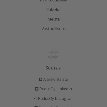
Ura Ruduksella
Palvelut
Meistä
Vastuullisuus
Seuraa
Ajankohtaista
RudusOy LinkedIn
RudusOy Instagram