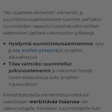
"Me osaamme elementit": elementti- ja
suunnitteluosaamisellamme tuemme parhaiten
suunnittelijan vapautta toteuttaa ulkonäölliset
vaatimukset täyttäviä rakennusten julkisivuja.
Hyödynnä suunnitteluosaamisemme
, kysy
ja
ota meihin yhteyttä
jo projektin
alkuvaiheessa
Tilaa valmiiksi suunnitellut
julkisivuelementit
ja maksimoit hyödyt
tuoteratkaisuissa ja koko projektin
sujuvuudessa
Ammattitaitoisella elementtisuunnitelulla
saavutetaan
merkittävää lisäarvoa
niin
rakennuttajalle, hankkeen suunnittelijoille kuin