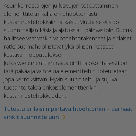
Asuinkerrostalojen julkisivujen toteuttaminen
elementtitekniikalla on ehdottomasti
kustannustehokkain ratkaisu. Mutta se ei sido
suunnittelijan käsiä ja ajatuksia – päinvastoin. Rudus
hallitsee vaativatkin vaihtoehtorakenteet ja erilaiset
ratkaisut mahdollistavat yksilöllisen, katseet
kestävän lopputuloksen.
Julkisivuelementtien räätälöinti talokohtaisesti on
tätä päivää ja vaihtelua elementteihin toteutetaan
jopa kerroksittain. Hyvin suunniteltu ja sujuva
tuotanto takaa erikoiselementtienkin
kustannustehokkuuden.
Tutustu erilaisiin pintavaihtoehtoihin – parhaat
vinkit suunnitteluun