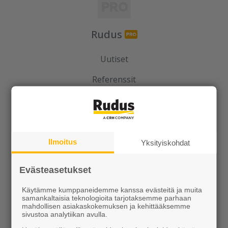
Rudus
Uutiset
Referenssit
Tilaa uutiskirje
Ilmoitus
Yksityiskohdat
Evästeasetukset
Ideoidaan yhdessä
Käytämme kumppaneidemme kanssa evästeitä ja muita
samankaltaisia teknologioita tarjotaksemme parhaan
mahdollisen asiakaskokemuksen ja kehittääksemme
Kotipolku
sivustoa analytiikan avulla.