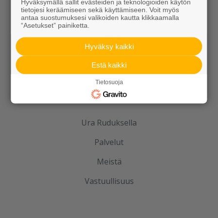
Kotipolku blogi
Hyväksymällä sallit evästeiden ja teknologioiden käytön
tietojesi keräämiseen sekä käyttämiseen. Voit myös
antaa suostumuksesi valikoiden kautta klikkaamalla
Ideakuvasto
“Asetukset” painiketta.
Hyväksy kaikki
Estä kaikki
Tietosuoja
Tutustu meihin
Ura Ruduksella
Palvelut
Meistä
Vastuullisuus