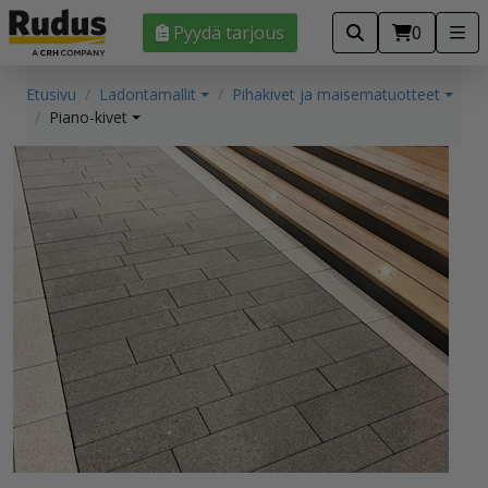
Pyydä tarjous
0
Etusivu
Ladontamallit
Pihakivet ja maisematuotteet
Piano-kivet