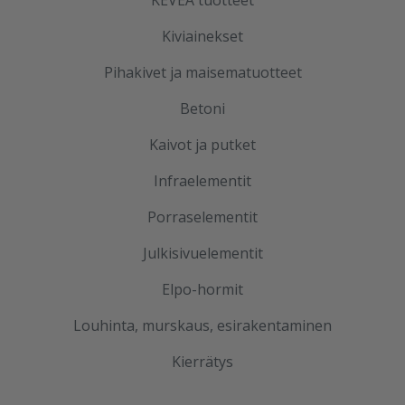
KEVEÄ tuotteet
Kiviainekset
Pihakivet ja maisematuotteet
Betoni
Kaivot ja putket
Infraelementit
Porraselementit
Julkisivuelementit
Elpo-hormit
Louhinta, murskaus, esirakentaminen
Kierrätys