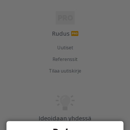
Rudus
Uutiset
Referenssit
Tilaa uutiskirje
Ideoidaan yhdessä