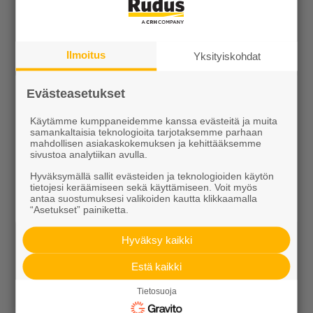
Kotipolku
Kotipolku blogi
Ilmoitus
Yksityiskohdat
Ideakuvasto
Evästeasetukset
Käytämme kumppaneidemme kanssa evästeitä ja muita
samankaltaisia teknologioita tarjotaksemme parhaan
mahdollisen asiakaskokemuksen ja kehittääksemme
sivustoa analytiikan avulla.
Tutustu meihin
Hyväksymällä sallit evästeiden ja teknologioiden käytön
tietojesi keräämiseen sekä käyttämiseen. Voit myös
antaa suostumuksesi valikoiden kautta klikkaamalla
Ura Ruduksella
“Asetukset” painiketta.
Palvelut
Hyväksy kaikki
Meistä
Estä kaikki
Tietosuoja
Vastuullisuus