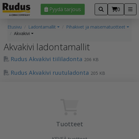
Pyydä tarjous
0
Etusivu
Ladontamallit
Pihakivet ja maisematuotteet
Akvakivi
Akvakivi ladontamallit
Rudus Akvakivi tiililadonta
206 KB
Rudus Akvakivi ruutuladonta
205 KB
Tuotteet