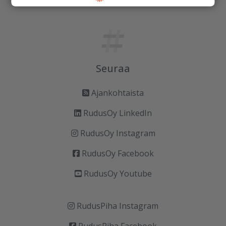
Seuraa
Ajankohtaista
RudusOy LinkedIn
RudusOy Instagram
RudusOy Facebook
RudusOy Youtube
RudusPiha Instagram