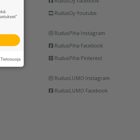
RudusOy Facebook
ekä
RudusOy Youtube
setukset”
RudusPiha Instagram
RudusPiha Facebook
RudusPiha Pinterest
Tietosuoja
RudusLUMO Instagram
RudusLUMO Facebook