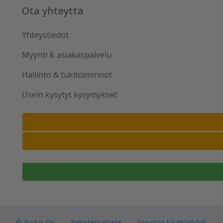
Ota yhteyttä
Yhteystiedot
Myynti & asiakaspalvelu
Hallinto & tukitoiminnot
Usein kysytyt kysymykset
© Rudus Oy
Rekisteriseloste
Sivuston käyttöehdot