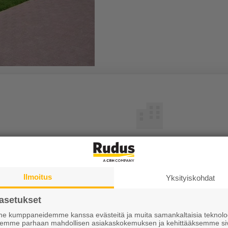
Tutustu meihin
Ura Ruduksella
Ilmoitus
Yksityiskohdat
sit
Palvelut
asetukset
iskirje
Meistä
 kumppaneidemme kanssa evästeitä ja muita samankaltaisia teknolog
ksemme parhaan mahdollisen asiakaskokemuksen ja kehittääksemme si