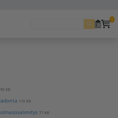
0
95 KB
ladonta
110 KB
olmasosalimitys
77 KB