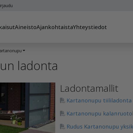
irjaudu
kaisut
Aineisto
Ajankohtaista
Yhteystiedot
artanonupu
un ladonta
Ladontamallit
Kartanonupu tiililadonta
Kartanonupu kalanruoto
Rudus Kartanonupu yksik