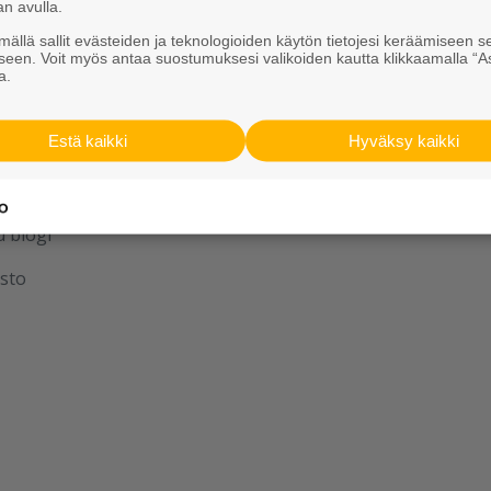
Vastuullisuus
an avulla.
ällä sallit evästeiden ja teknologioiden käytön tietojesi keräämiseen s
seen. Voit myös antaa suostumuksesi valikoiden kautta klikkaamalla “A
a.
aan yhdessä
Estä kaikki
Hyväksy kaikki
u
u blogi
sto