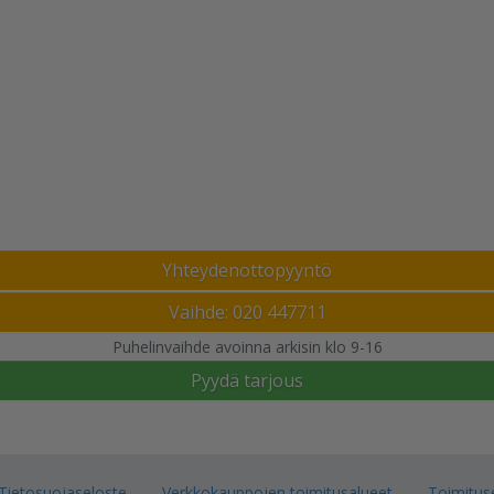
Yhteydenottopyyntö
Vaihde: 020 447711
Puhelinvaihde avoinna arkisin klo 9-16
Pyydä tarjous
Tietosuojaseloste
Verkkokauppojen toimitusalueet
Toimitus