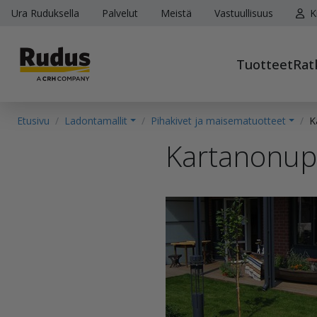
Ura Ruduksella
Palvelut
Meistä
Vastuullisuus
K
Tuotteet
Rat
Etusivu
Ladontamallit
Pihakivet ja maisematuotteet
K
Kartanonup