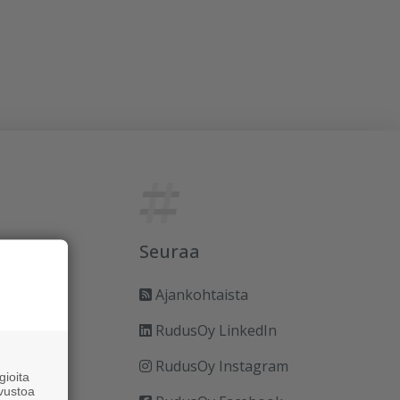
Seuraa
Ajankohtaista
RudusOy LinkedIn
RudusOy Instagram
ioita
vustoa