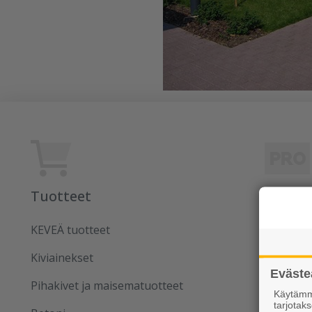
Tuotteet
Rudus
KEVEÄ tuotteet
Uutiset
Kiviainekset
Referens
Eväste
Pihakivet ja maisematuotteet
Tilaa uut
Käytämme
tarjota