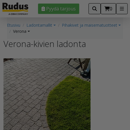
Pyydä tarjous
0
Etusivu
Ladontamallit
Pihakivet ja maisematuotteet
Verona
Verona-kivien ladonta