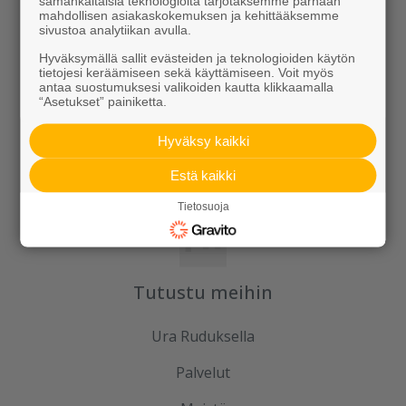
samankaltaisia teknologioita tarjotaksemme parhaan
mahdollisen asiakaskokemuksen ja kehittääksemme
Ideoidaan yhdessä
sivustoa analytiikan avulla.
Hyväksymällä sallit evästeiden ja teknologioiden käytön
Kotipolku
tietojesi keräämiseen sekä käyttämiseen. Voit myös
antaa suostumuksesi valikoiden kautta klikkaamalla
“Asetukset” painiketta.
Kotipolku blogi
Hyväksy kaikki
Ideakuvasto
Estä kaikki
Tietosuoja
Tutustu meihin
Ura Ruduksella
Palvelut