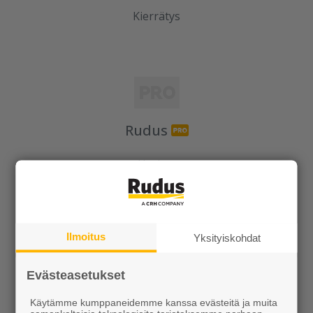
Kierrätys
Rudus
Uutiset
Referenssit
Tilaa uutiskirje
Ilmoitus
Yksityiskohdat
Evästeasetukset
Käytämme kumppaneidemme kanssa evästeitä ja muita