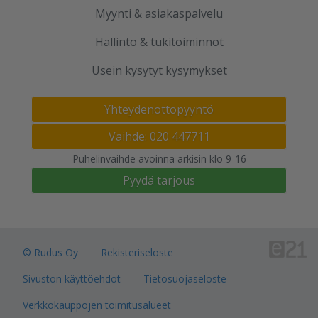
Myynti & asiakaspalvelu
Hallinto & tukitoiminnot
Usein kysytyt kysymykset
Yhteydenottopyyntö
Vaihde: 020 447711
Puhelinvaihde avoinna arkisin klo 9-16
Pyydä tarjous
© Rudus Oy
Rekisteriseloste
Sivuston käyttöehdot
Tietosuojaseloste
Verkkokauppojen toimitusalueet