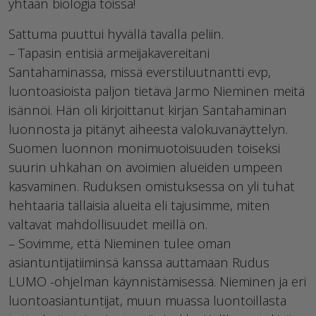
yhtään biologia töissä!
Sattuma puuttui hyvällä tavalla peliin.
– Tapasin entisiä armeijakavereitani
Santahaminassa, missä everstiluutnantti evp,
luontoasioista paljon tietävä Jarmo Nieminen meitä
isännöi. Hän oli kirjoittanut kirjan Santahaminan
luonnosta ja pitänyt aiheesta valokuvanäyttelyn.
Suomen luonnon monimuotoisuuden toiseksi
suurin uhkahan on avoimien alueiden umpeen
kasvaminen. Ruduksen omistuksessa on yli tuhat
hehtaaria tällaisia alueita eli tajusimme, miten
valtavat mahdollisuudet meillä on.
– Sovimme, että Nieminen tulee oman
asiantuntijatiiminsä kanssa auttamaan Rudus
LUMO -ohjelman käynnistämisessä. Nieminen ja eri
luontoasiantuntijat, muun muassa luontoillasta