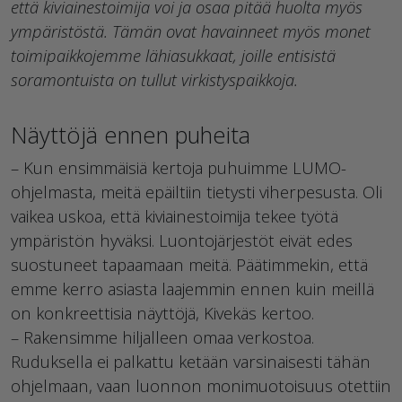
että kiviainestoimija voi ja osaa pitää huolta myös
ympäristöstä. Tämän ovat havainneet myös monet
toimipaikkojemme lähiasukkaat, joille entisistä
soramontuista on tullut virkistyspaikkoja.
Näyttöjä ennen puheita
– Kun ensimmäisiä kertoja puhuimme LUMO-
ohjelmasta, meitä epäiltiin tietysti viherpesusta. Oli
vaikea uskoa, että kiviainestoimija tekee työtä
ympäristön hyväksi. Luontojärjestöt eivät edes
suostuneet tapaamaan meitä. Päätimmekin, että
emme kerro asiasta laajemmin ennen kuin meillä
on konkreettisia näyttöjä, Kivekäs kertoo.
– Rakensimme hiljalleen omaa verkostoa.
Ruduksella ei palkattu ketään varsinaisesti tähän
ohjelmaan, vaan luonnon monimuotoisuus otettiin