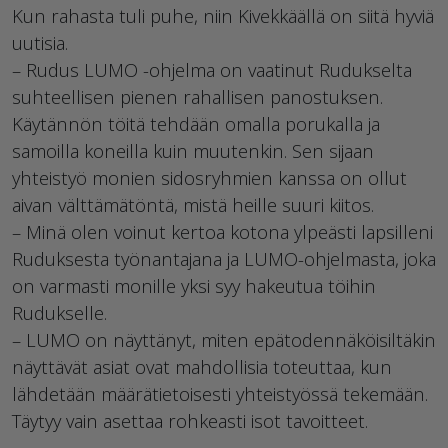
Kun rahasta tuli puhe, niin Kivekkäällä on siitä hyviä
uutisia.
– Rudus LUMO -ohjelma on vaatinut Rudukselta
suhteellisen pienen rahallisen panostuksen.
Käytännön töitä tehdään omalla porukalla ja
samoilla koneilla kuin muutenkin. Sen sijaan
yhteistyö monien sidosryhmien kanssa on ollut
aivan välttämätöntä, mistä heille suuri kiitos.
– Minä olen voinut kertoa kotona ylpeästi lapsilleni
Ruduksesta työnantajana ja LUMO-ohjelmasta, joka
on varmasti monille yksi syy hakeutua töihin
Rudukselle.
– LUMO on näyttänyt, miten epätodennäköisiltäkin
näyttävät asiat ovat mahdollisia toteuttaa, kun
lähdetään määrätietoisesti yhteistyössä tekemään.
Täytyy vain asettaa rohkeasti isot tavoitteet.