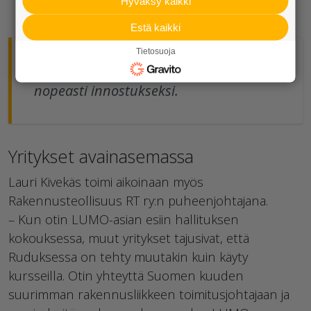
Hyväksy kaikki
Estä kaikki
Tietosuoja
Henkilökunnan hämmästys muuttui
nopeasti innostukseksi.
Yritykset avainasemassa
Lauri Kivekäs toimi aikoinaan myös
Rakennusteollisuus RT ry:n puheenjohtajana.
– Kun otin LUMO-asian esiin hallituksen
kokouksessa, muut yritykset tajusivat, että
Ruduksessa on tehty muutakin kuin käyty
kursseilla. Otin yhteyttä Suomen kuuden
suurimman rakennusliikkeen toimitusjohtajaan ja