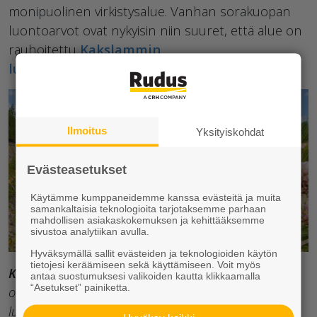
monipuolinen virkistysalue. Vanhan sorakuopan
luontoarvot ovat nykyisin niin suuret, että alue on
rauhoitettu
Kakslammin
luonnonsuojelualueeksi
.
Ilmoitus
Yksityiskohdat
Evästeasetukset
Käytämme kumppaneidemme kanssa evästeitä ja muita
samankaltaisia teknologioita tarjotaksemme parhaan
mahdollisen asiakaskokemuksen ja kehittääksemme
sivustoa analytiikan avulla.
Hyväksymällä sallit evästeiden ja teknologioiden käytön
tietojesi keräämiseen sekä käyttämiseen. Voit myös
Kuva
: – Ruduksen keskeisenä arvona on jo pitkään
antaa suostumuksesi valikoiden kautta klikkaamalla
“Asetukset” painiketta.
ollut vastuullisuus, johon myös LUMO-ohjelma
luontevasti liittyy.