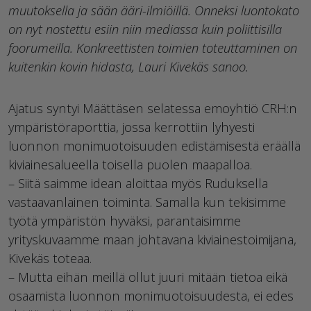
muutoksella ja sään ääri-ilmiöillä. Onneksi luontokato
on nyt nostettu esiin niin mediassa kuin poliittisilla
foorumeilla. Konkreettisten toimien toteuttaminen on
kuitenkin kovin hidasta, Lauri Kivekäs sanoo.
Ajatus syntyi Määttäsen selatessa emoyhtiö CRH:n
ympäristöraporttia, jossa kerrottiin lyhyesti
luonnon monimuotoisuuden edistämisestä eräällä
kiviainesalueella toisella puolen maapalloa.
– Siitä saimme idean aloittaa myös Ruduksella
vastaavanlainen toiminta. Samalla kun tekisimme
työtä ympäristön hyväksi, parantaisimme
yrityskuvaamme maan johtavana kiviainestoimijana,
Kivekäs toteaa.
– Mutta eihän meillä ollut juuri mitään tietoa eikä
osaamista luonnon monimuotoisuudesta, ei edes