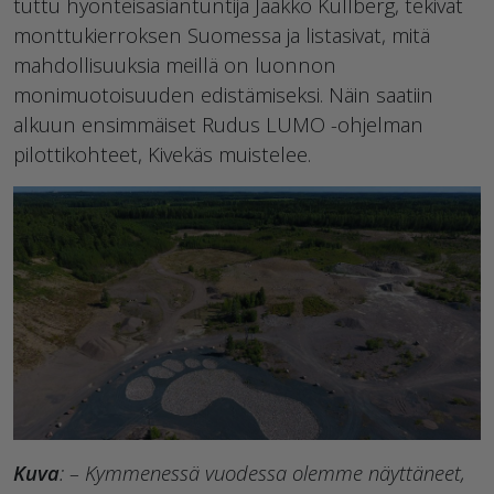
tuttu hyönteisasiantuntija Jaakko Kullberg, tekivät
monttukierroksen Suomessa ja listasivat, mitä
mahdollisuuksia meillä on luonnon
monimuotoisuuden edistämiseksi. Näin saatiin
alkuun ensimmäiset Rudus LUMO -ohjelman
pilottikohteet, Kivekäs muistelee.
Kuva
: – Kymmenessä vuodessa olemme näyttäneet,