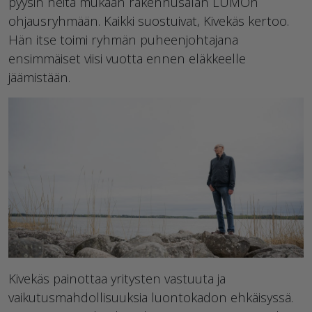
pyysin heitä mukaan rakennusalan LUMOn
ohjausryhmään. Kaikki suostuivat, Kivekäs kertoo.
Hän itse toimi ryhmän puheenjohtajana
ensimmäiset viisi vuotta ennen eläkkeelle
jäämistään.
Kivekäs painottaa yritysten vastuuta ja
vaikutusmahdollisuuksia luontokadon ehkäisyssä.