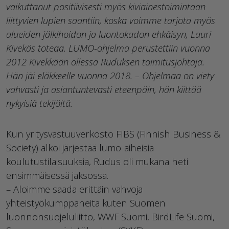
vaikuttanut positiivisesti myös kiviainestoimintaan
liittyvien lupien saantiin, koska voimme tarjota myös
alueiden jälkihoidon ja luontokadon ehkäisyn, Lauri
Kivekäs toteaa. LUMO-ohjelma perustettiin vuonna
2012 Kivekkään ollessa Ruduksen toimitusjohtaja.
Hän jäi eläkkeelle vuonna 2018. – Ohjelmaa on viety
vahvasti ja asiantuntevasti eteenpäin, hän kiittää
nykyisiä tekijöitä.
Kun yritysvastuuverkosto FIBS (Finnish Business &
Society) alkoi järjestää lumo-aiheisia
koulutustilaisuuksia, Rudus oli mukana heti
ensimmäisessä jaksossa.
– Aloimme saada erittäin vahvoja
yhteistyökumppaneita kuten Suomen
luonnonsuojeluliitto, WWF Suomi, BirdLife Suomi,