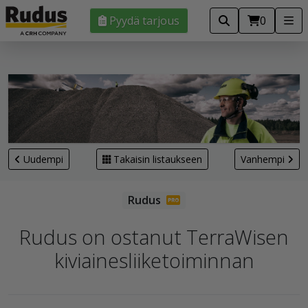
Pyydä tarjous
0
Uudempi
Takaisin listaukseen
Vanhempi
Rudus on ostanut TerraWisen
kiviainesliiketoiminnan