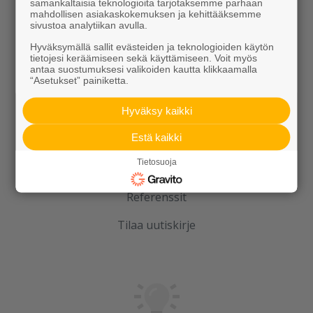
samankaltaisia teknologioita tarjotaksemme parhaan
mahdollisen asiakaskokemuksen ja kehittääksemme
Kierrätys
sivustoa analytiikan avulla.
Hyväksymällä sallit evästeiden ja teknologioiden käytön
tietojesi keräämiseen sekä käyttämiseen. Voit myös
antaa suostumuksesi valikoiden kautta klikkaamalla
“Asetukset” painiketta.
Hyväksy kaikki
Rudus
Estä kaikki
Tietosuoja
Uutiset
Referenssit
Tilaa uutiskirje