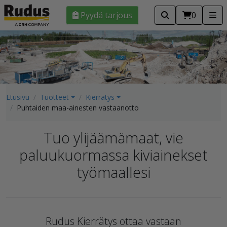
Pyydä tarjous
0
Etusivu
Tuotteet
Kierrätys
Puhtaiden maa-ainesten vastaanotto
Tuo ylijäämämaat, vie
paluukuormassa kiviainekset
työmaallesi
Rudus Kierrätys ottaa vastaan