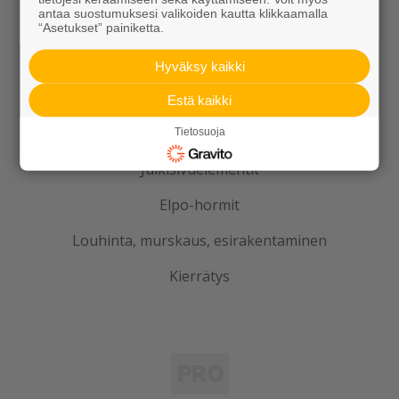
antaa suostumuksesi valikoiden kautta klikkaamalla
Betoni
“Asetukset” painiketta.
Kaivot ja putket
Hyväksy kaikki
Infraelementit
Estä kaikki
Porraselementit
Tietosuoja
Julkisivuelementit
Elpo-hormit
Louhinta, murskaus, esirakentaminen
Kierrätys