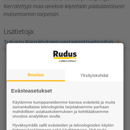
Kierrätettyjä maa-aineksia käytetään pääsääntöisesti
maisemoinnin tarpeisiin.
Lisätietoja:
Tutustu Kierrätyksen vastaanottoehtoihin
Ilmoitus
Yksityiskohdat
Tuotteet
Evästeasetukset
Käytämme kumppaneidemme kanssa evästeitä ja muita
KEVEÄ tuotteet
samankaltaisia teknologioita tarjotaksemme parhaan
mahdollisen asiakaskokemuksen ja kehittääksemme
Kiviainekset
sivustoa analytiikan avulla.
Hyväksymällä sallit evästeiden ja teknologioiden käytön
Pihakivet ja maisematuotteet
tietojesi keräämiseen sekä käyttämiseen. Voit myös