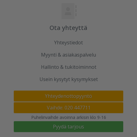
Ota yhteyttä
Yhteystiedot
Myynti & asiakaspalvelu
Hallinto & tukitoiminnot
Usein kysytyt kysymykset
Yhteydenottopyyntö
Vaihde: 020 447711
Puhelinvaihde avoinna arkisin klo 9-16
Pyydä tarjous