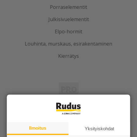
Porraselementit
Julkisivuelementit
Elpo-hormit
Louhinta, murskaus, esirakentaminen
Kierrätys
Rudus
Uutiset
Ilmoitus
Yksityiskohdat
Referenssit