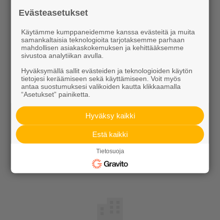
Evästeasetukset
Tilaa uutiskirje
Käytämme kumppaneidemme kanssa evästeitä ja muita
samankaltaisia teknologioita tarjotaksemme parhaan
mahdollisen asiakaskokemuksen ja kehittääksemme
sivustoa analytiikan avulla.
Hyväksymällä sallit evästeiden ja teknologioiden käytön
tietojesi keräämiseen sekä käyttämiseen. Voit myös
antaa suostumuksesi valikoiden kautta klikkaamalla
Ideoidaan yhdessä
“Asetukset” painiketta.
Hyväksy kaikki
Kotipolku
Estä kaikki
Kotipolku blogi
Tietosuoja
Ideakuvasto