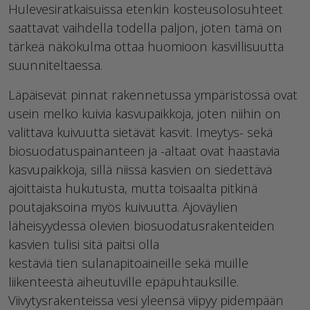
Hulevesiratkaisuissa etenkin kosteusolosuhteet
saattavat vaihdella todella paljon, joten tämä on
tärkeä näkökulma ottaa huomioon kasvillisuutta
suunniteltaessa.
Läpäisevät pinnat rakennetussa ympäristössä ovat
usein melko kuivia kasvupaikkoja, joten niihin on
valittava kuivuutta sietävät kasvit. Imeytys- sekä
biosuodatuspainanteen ja -altaat ovat haastavia
kasvupaikkoja, sillä niissä kasvien on siedettävä
ajoittaista hukutusta, mutta toisaalta pitkinä
poutajaksoina myös kuivuutta. Ajoväylien
läheisyydessä olevien biosuodatusrakenteiden
kasvien tulisi sitä paitsi olla
kestäviä
tien
sulanapitoainei
lle
sekä muille
liikenteestä aiheutuvi
lle
epäpuhtauksille.
Viivytysrakenteissa vesi yleensä viipyy pidempään