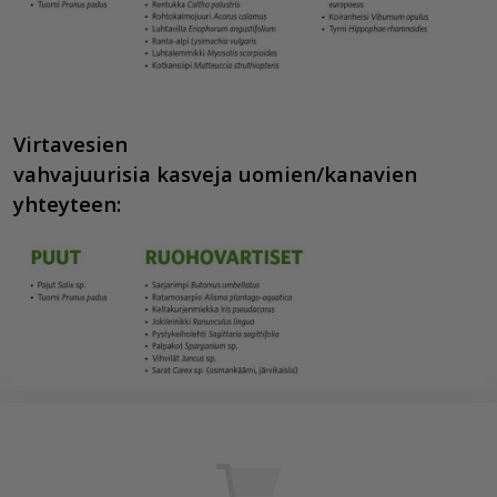
Virtavesien
vahvajuuris
ia
kasv
eja
uomien/kanavien
yhteyteen: