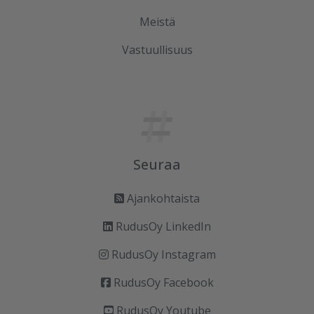
Meistä
Vastuullisuus
Seuraa
Ajankohtaista
RudusOy LinkedIn
RudusOy Instagram
RudusOy Facebook
RudusOy Youtube