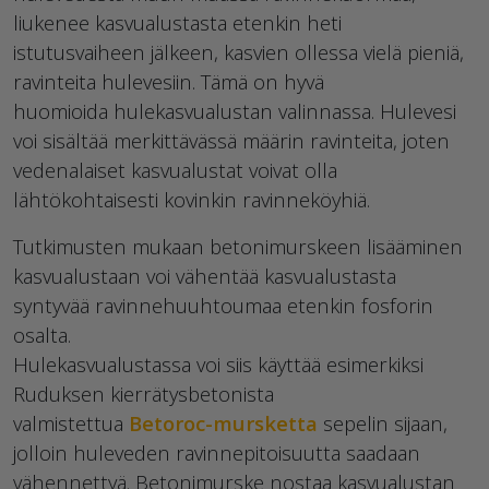
liukenee kasvualustasta etenkin heti
istutusvaiheen jälkeen, kasvien ollessa vielä pieniä,
ravinteita hulevesiin. Tämä on hyvä
huomioida
hulekasvualustan
valinnassa.
Hulevesi
voi sisältää merkittävässä määrin ravinteita
, joten
vedenalaiset kasvualustat
voivat
olla
lähtökohtaisesti kovinkin
ravinne
köyhiä.
Tutkimusten mukaan betonimurskeen lisääminen
kasvualustaan voi vähentää kasvualustasta
syntyvää ravinnehuuhtoumaa etenkin fosforin
osalta.
Hulekasvualustassa
voi siis käyttää esimerkiksi
Ruduksen kierrätysbetonista
valmistettua
Betoroc
-mursketta
sepelin sijaan,
jolloin huleveden ravinnepitoisuutta saadaan
vähennettyä. Betonimurske nostaa kasvualustan