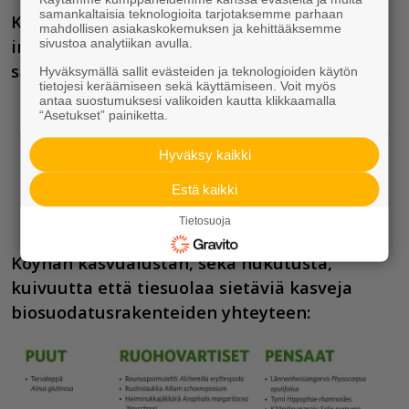
samankaltaisia teknologioita tarjotaksemme parhaan
Kuivuutta ja hukutusta kestäviä kasveja
mahdollisen asiakaskokemuksen ja kehittääksemme
sivustoa analytiikan avulla.
imeytysaltaiden ja -painanteiden sekä
sadepuutarhojen yhteyteen:
Hyväksymällä sallit evästeiden ja teknologioiden käytön
tietojesi keräämiseen sekä käyttämiseen. Voit myös
antaa suostumuksesi valikoiden kautta klikkaamalla
“Asetukset” painiketta.
Hyväksy kaikki
Estä kaikki
Tietosuoja
Köyhän kasvualustan, sekä hukutusta,
kuivuutta että tiesuolaa sietäviä kasveja
biosuodatusrakenteiden yhteyteen: