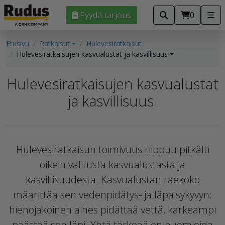
Pyydä tarjous
0
Etusivu
Ratkaisut
Hulevesiratkaisut
Hulevesiratkaisujen kasvualustat ja kasvillisuus
Hulevesiratkaisujen kasvualustat
ja kasvillisuus
Hulevesiratkaisun toimivuus riippuu pitkälti
oikein valitusta kasvualustasta ja
kasvillisuudesta. Kasvualustan raekoko
määrittää sen vedenpidätys- ja läpäisykyvyn:
hienojakoinen aines pidättää vettä, karkeampi
päästää sen läpi. Yhtä tärkeää on huomioida