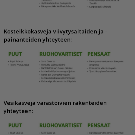
Kosteikkokasv
eja
viivytysaltaiden ja -
painanteiden yhteyteen:
Vesikasv
eja
varastoivien rakenteiden
yhteyteen: