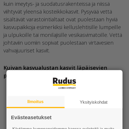
kuin imeytys- ja suodatusrakenteissa ja niissä
viihtyvät yleensä kosteikkokasvit. Pysyvää vettä
sisältävät varastointialtaat ovat puolestaan hyviä
kasvupaikkoja esimerkiksi kelluslehtisille lumpeille
ja ulpukoille tai
monilajisille vesikasvimatoille.
Vettä
johtaviin uomiin sopivat puolestaan virtavesien
vahvajuuriset kasvit.
Kuivan kasvualustan kasvit läpäisevien
pintojen yhteyteen:
Ilmoitus
Yksityiskohdat
Evästeasetukset
Käytämme kumppaneidemme kanssa evästeitä ja muita