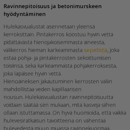
Ravinnepitoisuus ja betonimurskeen
hyödyntäminen
Hulekasvualustat
asennetaan yleensä
kerroksittain. Pintakerros koostuu hyvin vettä
pidättävästä hienojakoisemmasta aineesta,
välikerros hieman karkeammasta
sepelistä
, joka
estää pohja- ja pintakerrosten sekoittumisen
toisiinsa, sekä karkeammasta pohjakerroksesta,
joka läpäisee hyvin vettä.
Hienoaineksen
jakautuminen kerrosten väliin
mahdollistaa veden kapillaarisen
nousun.
Hulekasvualustan
ravinnepitoisuutta
voidaan säätää sen mukaan, mitä kasveja siihen
ollaan istuttamassa. On hyvä huomioida, että vaikka
hulevesiratkaisun tavoitteena on vähentää
hulevedestä muun muassa ravinnekuormaa,