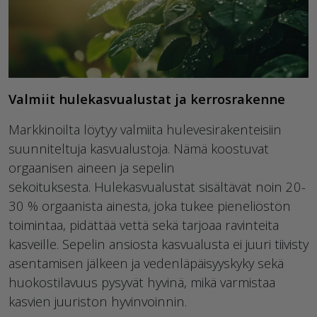
Valmiit hulekasvualustat ja kerrosrakenne
Markkinoilta löytyy valmiita hulevesirakenteisiin
suunniteltuja kasvualustoja. Nämä koostuvat
orgaanisen aineen ja sepelin
sekoituksesta.
Hulekasvualustat
sisältävät noin
20-
30
% orgaanista ainesta, joka tukee pieneliöstön
toimintaa, pidättää vettä sekä tarjoaa ravinteita
kasveille. Sepelin ansiosta kasvualusta ei juuri tiivisty
asentamisen jälkeen ja
vedenläpäisyyskyky
sekä
huokostilavuus pysyvät hyvinä, mikä varmistaa
kasvien juuriston hyvinvoinnin.